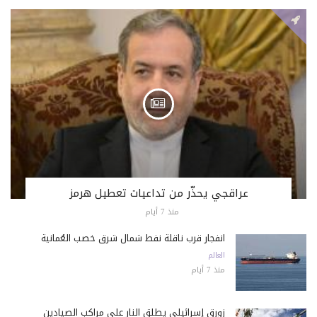
عراقجي يحذّر من تداعيات تعطيل هرمز
منذ 7 أيام
انفجار قرب ناقلة نفط شمال شرق خصب العُمانية
العالم
منذ 7 أيام
زورق إسرائيلي يطلق النار على مراكب الصيادين