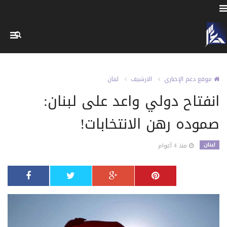
موقع دعم الإخباري
الارشيف
لبنان
انفتاح دولي واعد على لبنان:
صموده رهن الانتخابات!
لبنان
منذ 4 أعوام