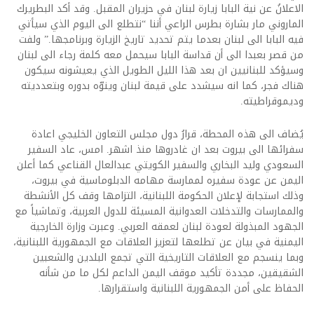
الاعلانُ عن نية البابا زيارة لبنان في حزيران المقبل. وقد أكد البطريرك
الماروني مار بشارة بطرس الراعي أننا “نتطلع الى اليوم الذي سيأتي
فيه البابا الى لبنان بعدما يتم تحديد تاريخ الزيارة وبرنامجها.” ولفت
من قصر بعبدا الى أن قداسة البابا سيحمل معه كلمة رجاء الى لبنان
وسيؤكد للبنانيين ان بعد هذا الليل الطويل الذي يعيشونه سيكون
هناك فجر، كما انه سيشدد على قيمة لبنان وينوّه بدوره وبتعدديته
وديموقراطيته.
يُضاف الى هذه المحطة، قرارُ دول مجلس التعاون الخليجي اعادة
سفرائها الى بيروت بعد ان غادروها منذ اشهر. امس، عاد السفير
السعودي وليد البخاري والسفير الكويتي عبدالعال القناعي كما أعلن
اليمن عن عودة سفيره لممارسة مهامه الدبلوماسية في بيروت،
وذلك استجابة لإعلان الحكومة اللبنانية، التزامها وقف كل الأنشطة
والممارسات والتدخلات العدوانية المسيئة للدول العربية، وتماشياً مع
الجهود المبذولة لعودة لبنان لعمقه العربي. وعبرت وزارة الخارجية
اليمنية في بيان عن تطلعها لتعزيز العلاقات مع الجمهورية اللبنانية،
وبما ينسجم مع العلاقات التاريخية التي تجمع البلدين والشعبين
الشقيقين، مجددة تأكيد موقف اليمن الداعم لكل ما من شأنه
الحفاظ على أمن الجمهورية اللبنانية واستقرارها.