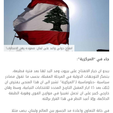
انفتاح دولي واعد على لبنان: صموده رهن الانتخابات!
جاء في “المركزية”:
يبدو ان خيار الانفتاح على بيروت ومد اليد لها بعد فترة قطيعة،
يتصدّر التوجهات الدولية في المرحلة المقبلة، بحسب ما تقول مصادر
سياسية -دبلوماسية لـ”المركزية” تشير الى ان هذا المنحى يفترض ان
يُثبّت بعد 15 ايار المقبل التاريخ المحدد للانتخابات النيابية، وسط رهان
خارجي كبير على ان تحمل تغييرا في موازين القوى وهوية الطبقة
الحاكمة، وإلا أعيد النظر في هذا القرار برمّته.
في خانة التعاون واعادة مد الجسور بين العالم ولبنان، يصب مثلا