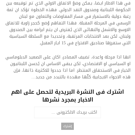
في هذا الاطار ايضا، يمكن وضعُ الاتفاق الاولي الذي تم توقيعه بين
الحكومة اللبنانية وصندوق النقد الدولي. فهذه الخطوة تؤكد ان ثمة
رغبة دولية بالاستمرار في مسار المفاوضات والتعاون مع لبنان
الرسمي في المرحلة المقبلة. فهذا التفاهم وُضع كحجر زاوية للاتفاق
الاوسع والاشمل والنهائي الذي يُفترض ان يتم ابرامه بين الصندوق
ولبنان، لكن بعد الانتخابات المرتقبة، وتحديدا مع السلطة السياسية
التي ستفرزها صناديق الاقتراع في 15 ايار المقبل.
انها اذا مرحلة واعدة، تضيف المصادر، اكان على الصعيد الدبلوماسي
او السياسي او الاقتصادي، لكن يبقى الاساس ان يُحسن اللبنانيون
الخيار في الاستحقاق المنتظر. اما اذا جددوا للاكثرية ذاتها، فإن
هذه الاجواء الايجابية كلّها مهددة بالتبدد من جديد…
اشترك فى النشرة البريدية لتحصل على اهم
الاخبار بمجرد نشرها