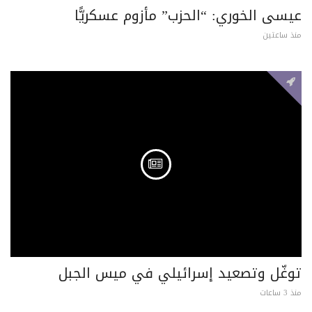
عيسى الخوري: “الحزب” مأزوم عسكريًّا
منذ ساعتين
توغّل وتصعيد إسرائيلي في ميس الجبل
منذ 3 ساعات