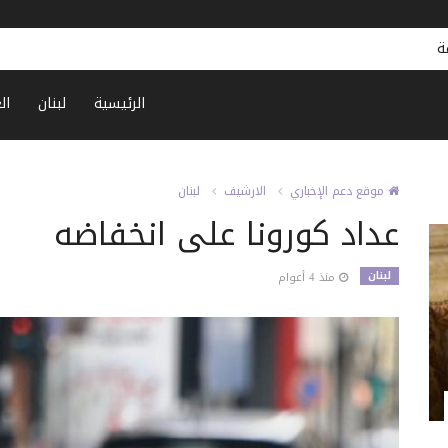
احذر تجاهل الدوار.. فقد يكون علا
الرئيسية
لبنان
ال
موقع دعم الإخباري
الارشيف
لبنان
عداد كورونا على انخفاضه
لبنان
منذ 4 أعوام