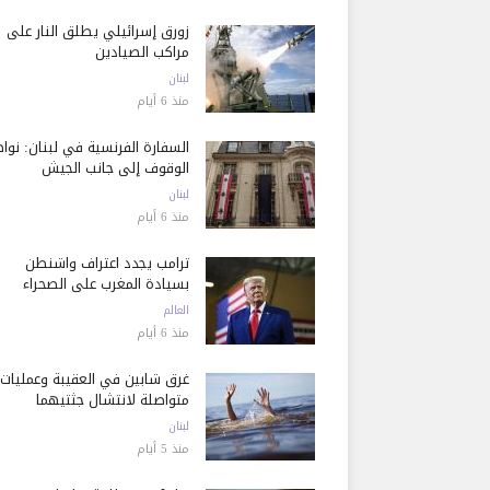
زورق إسرائيلي يطلق النار على
مراكب الصيادين
لبنان
منذ 6 أيام
السفارة الفرنسية في لبنان: نوا
الوقوف إلى جانب الجيش
لبنان
منذ 6 أيام
ترامب يجدد اعتراف واشنطن
بسيادة المغرب على الصحراء
العالم
منذ 6 أيام
غرق شابين في العقيبة وعمليات
متواصلة لانتشال جثتيهما
لبنان
منذ 5 أيام