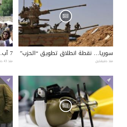
سوريا… نقطة انطلاق تطويق “الحزب”
7 آب… يومٌ مجيد
منذ دقيقتين
منذ 43 دقيقة