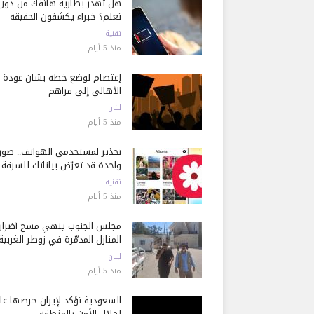
هل تُهدر بطارية هاتفك من دون
تعلم؟ خبراء يكشفون الحقيقة
تقنية
منذ 5 أيام
إعتصام لوضع خطة بشأن عودة
الأهالي إلى قراهم
لبنان
منذ 5 أيام
تحذير لمستخدمي الهواتف.. صور
واحدة قد تعرّض بياناتك للسرقة
تقنية
منذ 5 أيام
مجلس الجنوب ينهي مسح أضرار
المنازل المدمّرة في زوطر الغربية
لبنان
منذ 5 أيام
السعودية تؤكد لإيران حرصها ع
إحلال الأمن بالمنطقة