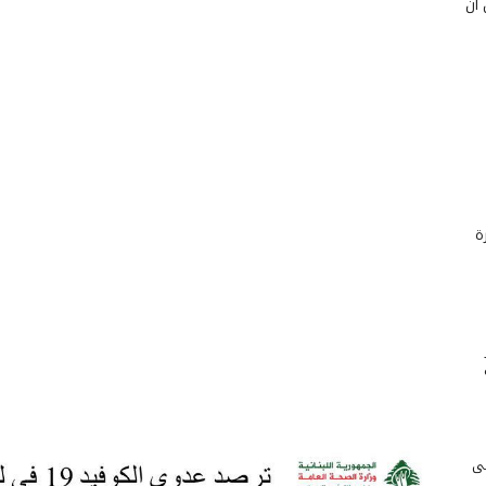
 أن
ة
لى