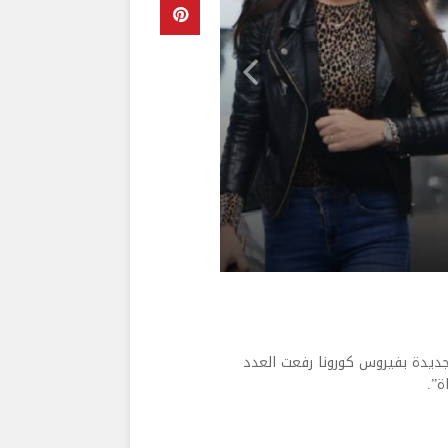
ة العامة في تقريرها اليومي تسجيل “189 إصابة جديدة بفيروس كورونا رفعت العدد