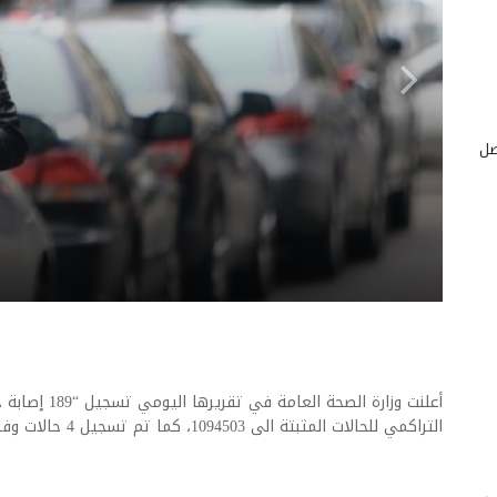
صل
أعلنت وزارة الصح
التراكمي للحالات المثبتة الى 1094503، كما تم تسجيل 4 حالات وفاة”.