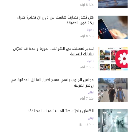
منذ 8 أيام
هل تُهدر بطارية هاتفك من دون أن تعلم؟ خبراء
يكشفون الحقيقة
تقنية
منذ 8 أيام
تحذير لمستخدمي الهواتف.. صورة واحدة قد تعرّض
بياناتك للسرقة
تقنية
منذ 7 أيام
مجلس الجنوب ينهي مسح أضرار المنازل المدمّرة في
زوطر الغربية
لبنان
منذ 7 أيام
الضّمان يتحرّك ضدّ المستشفيات المخالفة!
لبنان
منذ يومين