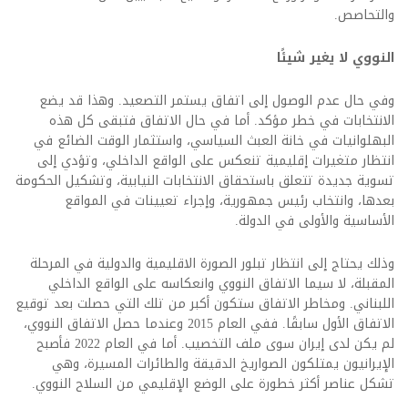
والتحاصص.
النووي لا يغير شيئًا
وفي حال عدم الوصول إلى اتفاق يستمر التصعيد. وهذا قد يضع
الانتخابات في خطر مؤكد. أما في حال الاتفاق فتبقى كل هذه
البهلوانيات في خانة العبث السياسي، واستثمار الوقت الضائع في
انتظار متغيرات إقليمية تنعكس على الواقع الداخلي، وتؤدي إلى
تسوية جديدة تتعلق باستحقاق الانتخابات النيابية، وتشكيل الحكومة
بعدها، وانتخاب رئيس جمهورية، وإجراء تعيينات في المواقع
الأساسية والأولى في الدولة.
وذلك يحتاج إلى انتظار تبلور الصورة الاقليمية والدولية في المرحلة
المقبلة، لا سيما الاتفاق النووي وانعكاسه على الواقع الداخلي
اللبناني. ومخاطر الاتفاق ستكون أكبر من تلك التي حصلت بعد توقيع
الاتفاق الأول سابقًا. ففي العام 2015 وعندما حصل الاتفاق النووي،
لم يكن لدى إيران سوى ملف التخصيب. أما في العام 2022 فأصبح
الإيرانيون يمتلكون الصواريخ الدقيقة والطائرات المسيرة، وهي
تشكل عناصر أكثر خطورة على الوضع الإقليمي من السلاح النووي.