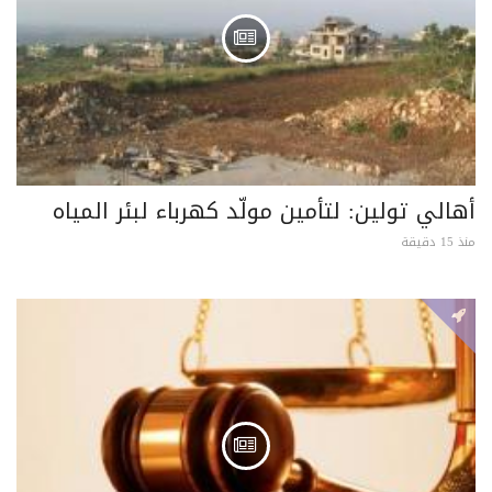
أهالي تولين: لتأمين مولّد كهرباء لبئر المياه
منذ 15 دقيقة