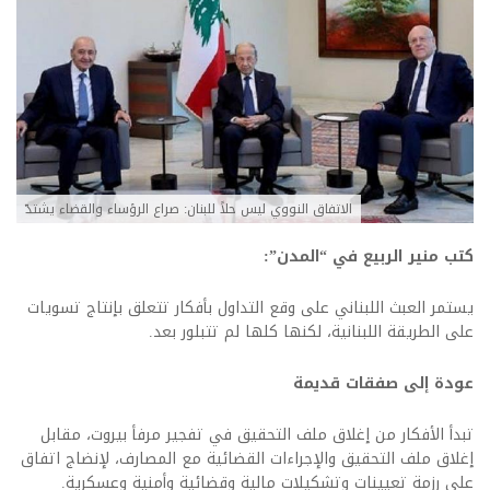
الاتفاق النووي ليس حلاً للبنان: صراع الرؤساء والقضاء يشتدّ
كتب منير الربيع في “المدن”:
يستمر العبث اللبناني على وقع التداول بأفكار تتعلق بإنتاج تسويات
على الطريقة اللبنانية، لكنها كلها لم تتبلور بعد.
عودة إلى صفقات قديمة
تبدأ الأفكار من إغلاق ملف التحقيق في تفجير مرفأ بيروت، مقابل
إغلاق ملف التحقيق والإجراءات القضائية مع المصارف، لإنضاج اتفاق
على رزمة تعيينات وتشكيلات مالية وقضائية وأمنية وعسكرية.