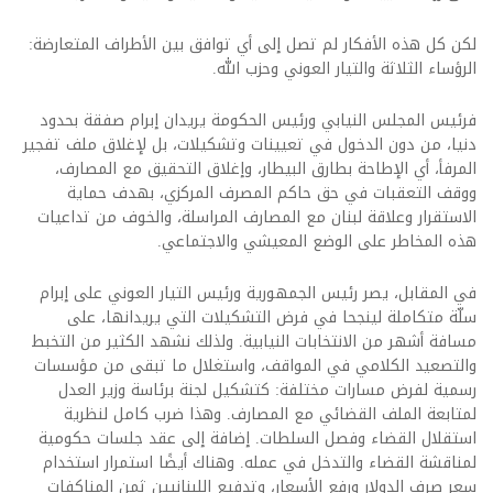
لكن كل هذه الأفكار لم تصل إلى أي توافق بين الأطراف المتعارضة:
الرؤساء الثلاثة والتيار العوني وحزب الله.
فرئيس المجلس النيابي ورئيس الحكومة يريدان إبرام صفقة بحدود
دنيا، من دون الدخول في تعيينات وتشكيلات، بل لإغلاق ملف تفجير
المرفأ، أي الإطاحة بطارق البيطار، وإغلاق التحقيق مع المصارف،
ووقف التعقبات في حق حاكم المصرف المركزي، بهدف حماية
الاستقرار وعلاقة لبنان مع المصارف المراسلة، والخوف من تداعيات
هذه المخاطر على الوضع المعيشي والاجتماعي.
في المقابل، يصر رئيس الجمهورية ورئيس التيار العوني على إبرام
سلّة متكاملة لينجحا في فرض التشكيلات التي يريدانها، على
مسافة أشهر من الانتخابات النيابية. ولذلك نشهد الكثير من التخبط
والتصعيد الكلامي في المواقف، واستغلال ما تبقى من مؤسسات
رسمية لفرض مسارات مختلفة: كتشكيل لجنة برئاسة وزير العدل
لمتابعة الملف القضائي مع المصارف. وهذا ضرب كامل لنظرية
استقلال القضاء وفصل السلطات. إضافة إلى عقد جلسات حكومية
لمناقشة القضاء والتدخل في عمله. وهناك أيضًا استمرار استخدام
سعر صرف الدولار ورفع الأسعار، وتدفيع اللبنانيين ثمن المناكفات