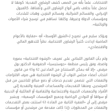
الانتخابات، علماً بأنه من الصعب كشف الرشاوى النقدية؛ كونها لا
تحصل علناً بخلاف باقي أنواع الرشاوى التي وثَّقناها، كالفيول
الإيراني، والقسائم الشرائية، وقسائم البنزين، وهبات للبلديات
ومؤسسات الدولة وغيرها، وكلها تساهم في ترسيخ شراء الأصوات
والزبائنية».
ويؤكد سليم في تصريح لـ«الشرق الأوسط» أنه «مقارنة بالأعوام
الماضية ازدادت كثيراً الرشاوى الانتخابية، نظراً للتدهور المالي
والاقتصادي».
ولم يأتِ القانون اللبناني على تعريف «الرشوة الانتخابية» بصورة
واضحة، وفق رئيس منظمة «جوستيسيا» الحقوقية الدكتور بول
مرقص، «إلا أنه يمكن الاستنتاج من المادتين 62 و65 من قانون
انتخاب أعضاء مجلس النواب أن الرشوة الانتخابية هي صرف الالتزامات
والنفقات التي تتضمن تقديم خدمات أو دفع مبالغ للناخبين من قبل
المرشحين، ومنها التقديمات والمساعدات العينية والنقدية إلى
الأفراد والجمعيات الخيرية والاجتماعية والثقافية أو العائلية أو الدينية
أو سواها أو النوادي الرياضية وجميع المؤسسات الرسمية». ويشير
مرقص إلى أن «الفقرة الثانية من المادة 63 استثنت بعض التقديمات
والنفقات من المحظورات (إذا كانت مقدمة من مرشحين أو مؤسسات