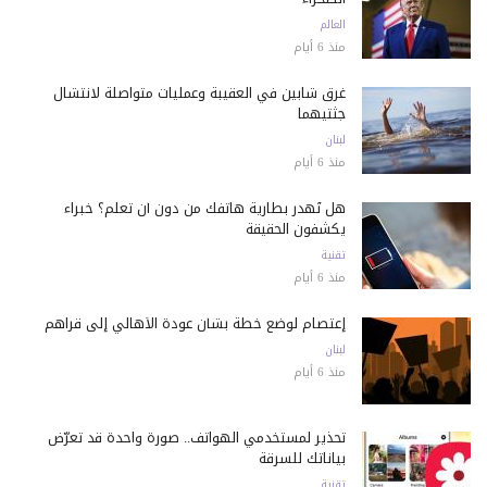
العالم
منذ 6 أيام
غرق شابين في العقيبة وعمليات متواصلة لانتشال
جثتيهما
لبنان
منذ 6 أيام
هل تُهدر بطارية هاتفك من دون أن تعلم؟ خبراء
يكشفون الحقيقة
تقنية
منذ 6 أيام
إعتصام لوضع خطة بشأن عودة الأهالي إلى قراهم
لبنان
منذ 6 أيام
تحذير لمستخدمي الهواتف.. صورة واحدة قد تعرّض
بياناتك للسرقة
تقنية