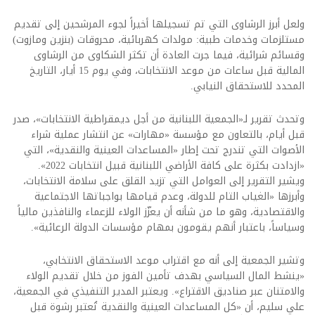
ولعل أبرز الرشاوى التي تم تسجيلها أخيراً لجوء المرشحين إلى تقديم
مستلزمات وخدمات طبية: مولدات كهربائية، محروقات (بنزين ومازوت)
وقسائم شرائية، فيما جرت العادة أن تكثر الشكاوى من الرشاوى
المالية قبل ساعات من موعد الانتخابات، وفي يوم 15 أيار، التاريخ
المحدد للاستحقاق النيابي.
وتحدث تقرير لـ«الجمعية اللبنانية من أجل ديمقراطية الانتخابات»، صدر
قبل أيام، بالتعاون مع مؤسسة «مهارات» عن انتشار عملية شراء
الأصوات التي تندرج تحت إطار «المساعدات العينية والنقدية»، التي
«ازدادت بكثرة على كافة الأراضي اللبنانية قبيل انتخابات 2022».
ويشير التقرير إلى العوامل التي تزيد القلق على سلامة الانتخابات،
وأبرزها «الغياب التام للدولة، وعدم قيامها بواجباتها الاجتماعية
والاقتصادية، وهو ما من شأنه أن يعزّز الولاء للزعماء والنافذين مالياً
وسياساً، باعتبار أنهم يقومون بمهام مؤسسات الدولة الرعائية».
وتشير الجمعية إلى أنه مع اقتراب موعد الاستحقاق الانتخابي،
«ينشط المال السياسي بهدف تأمين الفوز من خلال تقديم الولاء
والامتنان عبر صناديق الاقتراع». ويعتبر المدير التنفيذي في الجمعية،
علي سليم، أن «كل المساعدات العينية والنقدية تُعتبر رشوة قبل