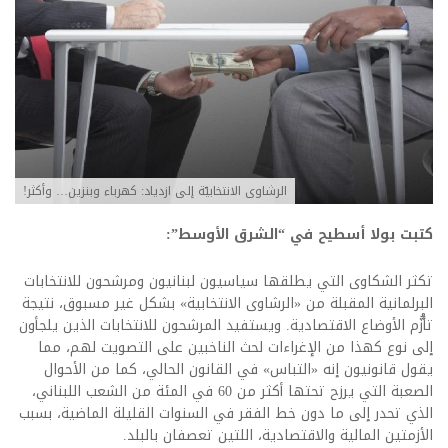
الرشاوى الانتخابيّة إلى ازدياد: كهرباء وبنزين… وأكثر!
كتبت بولا أسطيح في “الشرق الأوسط”:
تكثر الشكاوى التي يطلقها سياسيون لبنانيون ومرشحون للانتخابات
البرلمانية المقبلة من «الرشاوى الانتخابية» بشكل غير مسبوق، نتيجة
تأزُّم الأوضاع الاقتصادية. ويستفيد المرشحون للانتخابات الذين يلجأون
إلى نوع كهذا من الإغراءات لحث الناخبين على التصويت لهم، مما
يقول قانونيون إنه «التباس» في القانون الحالي، كما من الأحوال
الصعبة التي يرزح تحتها أكثر من 60 في المئة من الشعب اللبناني،
الذي تحدر إلى ما دون خط الفقر في السنوات القليلة الماضية، بسبب
الأزمتين المالية والاقتصادية، اللتين تعصفان بالبلد.