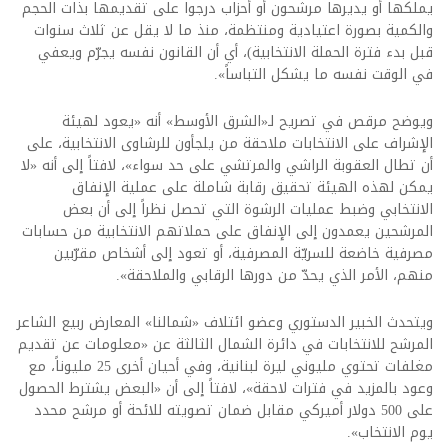
يملكها أو يديرها مرشحون أو أحزاب درجوا على تقديمها بذات الحجم
والكمية بصورة اعتيادية ومنتظمة، منذ ما لا يقل عن ثلاث سنوات
قبل بدء فترة الحملة الانتخابية)، أي أن القانون نفسه يجرّم ويعفي
في الوقت نفسه ما يشكل التباساً».
ويوضح مرقص في تصريح لـ«الشرق الأوسط» أنه «يعود لهيئة
الإشراف على الانتخابات ملاحقة من يلجأون للرشاوى الانتخابية، على
أن تطال العقوبة الراشي والمرتشي على حد سواء»، لافتاً إلى أنه «لا
يمكن لهذه الهيئة تحقيق رقابة شاملة على عملية الإنفاق
الانتخابي وضبط عمليات الرشوة التي تحصل نظراً إلى أن بعض
المرشحين يعمدون إلى الإنفاق على حملاتهم الانتخابية من حسابات
مصرفية خاضعة للسريّة المصرفية، أو تعود إلى أشخاص مقرّبين
منهم، الأمر الذي يحدّ من دورها الرقابي والملاحقة».
ويتحدث الخبير الدستوري وعضو ائتلاف «شمالنا» المعارض ربيع الشاعر
المرشح للانتخابات في دائرة الشمال الثالثة عن «معلومات عن تقديم
مغلفات تحتوي مليوني ليرة لبنانية، وفي أحيان أخرى 25 مليوناً، مع
وعود بالمزيد في فترات لاحقة»، لافتاً إلى أن «البعض يشترط الحصول
على 500 دولار أميركي مقابل ضمان تصويته للائحة أو مرشح محدد
يوم الانتخاب».