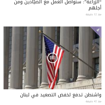
“الزراعة”: سنواصل العمل مع الصيّادين ومن
أجلهم
منذ 12 دقيقة
واشنطن تدفع لخفض التصعيد في لبنان
منذ 42 دقيقة