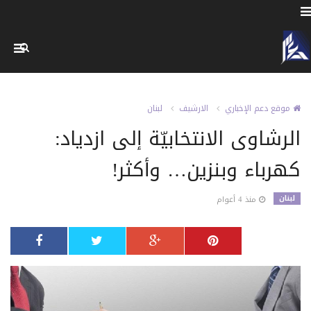
موقع دعم الإخباري
الارشيف
لبنان
الرشاوى الانتخابيّة إلى ازدياد:
كهرباء وبنزين… وأكثر!
لبنان
منذ 4 أعوام