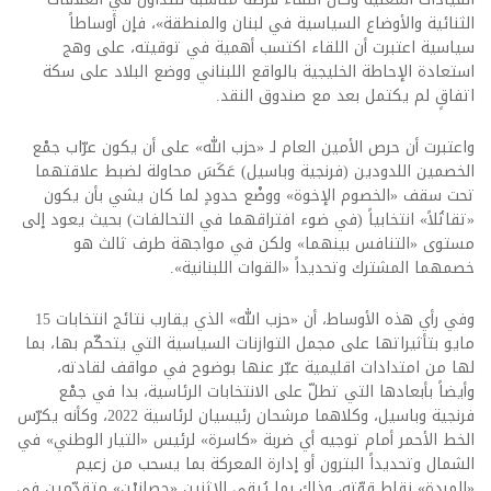
الثنائية والأوضاع السياسية في لبنان والمنطقة»، فإن أوساطاً
سياسية اعتبرت أن اللقاء اكتسب أهمية في توقيته، على وهج
استعادة الإحاطة الخليجية بالواقع اللبناني ووضع البلاد على سكة
اتفاقٍ لم يكتمل بعد مع صندوق النقد.
واعتبرت أن حرص الأمين العام لـ «حزب الله» على أن يكون عرّاب جمْع
الخصمين اللدودين (فرنجية وباسيل) عَكَسَ محاولة لضبط علاقتهما
تحت سقف «الخصوم الإخوة» ووضْع حدودٍ لما كان يشي بأن يكون
«تقاتُلاً» انتخابياً (في ضوء افتراقهما في التحالفات) بحيث يعود إلى
مستوى «التنافس بينهما» ولكن في مواجهة طرف ثالث هو
خصمهما المشترك وتحديداً «القوات اللبنانية».
وفي رأي هذه الأوساط، أن «حزب الله» الذي يقارب نتائج انتخابات 15
مايو بتأثيراتها على مجمل التوازنات السياسية التي يتحكّم بها، بما
لها من امتدادات اقليمية عبّر عنها بوضوح في مواقف لقادته،
وأيضاً بأبعادها التي تطلّ على الانتخابات الرئاسية، بدا في جمْع
فرنجية وباسيل، وكلاهما مرشحان رئيسيان لرئاسية 2022، وكأنه يكرّس
الخط الأحمر أمام توجيه أي ضربة «كاسرة» لرئيس «التيار الوطني» في
الشمال وتحديداً البترون أو إدارة المعركة بما يسحب من زعيم
«المردة» نقاط قوّته، وذلك بما يُبقي الاثنين «حصانيْن» متقدّمين في