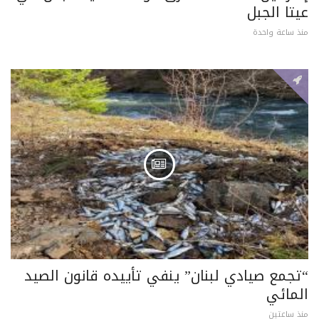
عيتا الجبل
منذ ساعة واحدة
“تجمع صيادي لبنان” ينفي تأييده قانون الصيد
المائي
منذ ساعتين