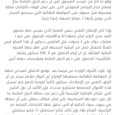
وهو ما لاحَ من تشديد الصندوق على أن دعم الدول المانحة ملحٌّ
لضمان نجاح البرنامج التمويلي الذي على لبنان الوفاء بالتزاماتٍ شاقة
ومسبقة قبل حصوله على الموافقة النهائية التي سيخضع المسار
الذي يوصل إليها لـ «رقابة لصيقة» إجراءً إجراءً.
وإذا كان الإصلاح التقني يبقى المعيار الذي يقيس معه صندوق
النقد مدى التزام لبنان بتعهداته و«أهليته» للحصول على نحو 3
مليارات دولار على 4 سنوات، فإن العارفين يدركون أن هذا المبلغ ليس
كفيلاً بانتشال لبنان من الحفرة السحيقة التي تعبّر عنها الفجوة
المالية الهائلة، بل ان إبرام الاتفاق مع الـ IMF سيكون بمثابة
«التأشيرة» للحصول على دعم الدول المانحة ومؤسسات دولية أخرى.
وإذ عبّرت الأجواء الواردة من فرنسا بعد توقيع الاتفاق المبدئي لجهة
أن الموافقة النهائية سيعقبها الإفراج عن أموال مؤتمر سيدر عن أن
الشق التقني من الإصلاحات سيكون كافياً لفرنسا للدفع نحو تسييل
هذه الأموال المخصصة لمشاريع محددة، فإن الأكيد أن دولَ الخليج
التي تشكل القاطرة الرئيسية لأي دعم تحت مظلة الدول المانحة ما
زال دون «عودتها السياسية» إلى لبنان مطالب يتعيّن على أي سلطة
في بيروت، سواء الحالية أو التي تنبثق عنها الانتخابات النيابية ثم
الرئاسية، القيام بها، وإن كانت نتائج استحقاق 15 مايو ستعطي