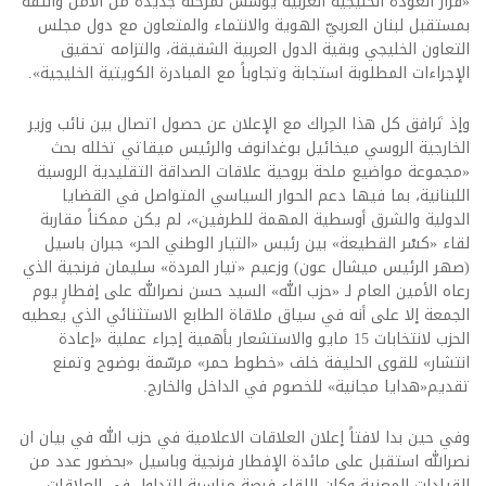
«قرار العودة الخليجية العربية يؤسس لمرحلة جديدة من الأمل والثقة
بمستقبل لبنان العربيّ الهوية والانتماء والمتعاون مع دول مجلس
التعاون الخليجي وبقية الدول العربية الشقيقة، والتزامه تحقيق
الإجراءات المطلوبة استجابة وتجاوباً مع المبادرة الكويتية الخليجية».
وإذ تَرافق كل هذا الحِراك مع الإعلان عن حصول اتصال بين نائب وزير
الخارجية الروسي ميخائيل بوغدانوف والرئيس ميقاتي تخلله بحث
«مجموعة مواضيع ملحة بروحية علاقات الصداقة التقليدية الروسية
اللبنانية، بما فيها دعم الحوار السياسي المتواصل في القضايا
الدولية والشرق أوسطية المهمة للطرفين»، لم يكن ممكناً مقاربة
لقاء «كسْر القطيعة» بين رئيس «التيار الوطني الحر» جبران باسيل
(صهر الرئيس ميشال عون) وزعيم «تيار المردة» سليمان فرنجية الذي
رعاه الأمين العام لـ «حزب الله» السيد حسن نصرالله على إفطارٍ يوم
الجمعة إلا على أنه في سياق ملاقاة الطابع الاستثنائي الذي يعطيه
الحزب لانتخابات 15 مايو والاستشعار بأهمية إجراء عملية «إعادة
انتشار» للقوى الحليفة خلف «خطوط حمر» مرسّمة بوضوح وتمنع
تقديم«هدايا مجانية» للخصوم في الداخل والخارج.
وفي حين بدا لافتاً إعلان العلاقات الاعلامية في حزب الله في بيان ان
نصرالله استقبل على مائدة الإفطار فرنجية وباسيل «بحضور عدد من
القيادات المعنية وكان اللقاء فرصة مناسبة للتداول في العلاقات