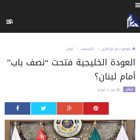
موقع دعم الإخباري
الارشيف
لبنان
العودة الخليجية فتحت “نصف باب”
أمام لبنان؟
لبنان
منذ 4 أعوام