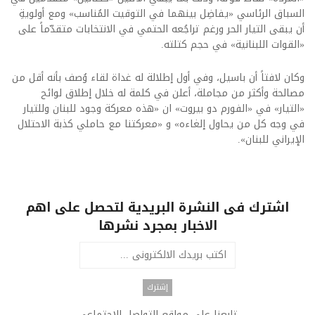
السباق الرئاسي «يفاضِل بينهما في التوقيت المُناسب» ومع أولويةِ
أن يبقى التيار الحر ورغم تراجُعه الحتمي في الانتخابات متقدّماً على
«القوات اللبنانية» في حجم كتلته.
وكان لافتاً أن باسيل، وفي أول إطلالة له غداة لقاء وُصف بأنه أقل من
مصالحة وأكثر من مجاملة، أعلن في كلمة له خلال إطلاق لوائح
«التيار» في «الفورم دو بيروت» ان «هذه معركة وجود للبنان وللتيار
في وجه كل من يحاول إلغاءه» و «معركتنا مع حاملي كذبة الاحتلال
الإيراني للبنان».
اشترك فى النشرة البريدية لتحصل على اهم
الاخبار بمجرد نشرها
تابعنا على مواقع التواصل الاجتماعى