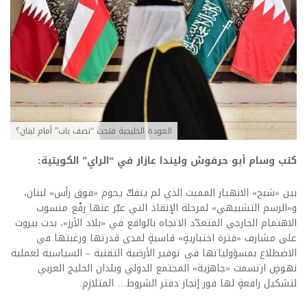
العودة الخليجية فتحت “نصف باب” أمام لبنان؟
كتب وسام أبو حرفوش وليندا عازار في “الراي” الكويتية:
بين «شبح» الانهيار المميت الذي لم ينفكّ يحوم «فوق رأس» لبنان،
و«الرسم التشبيهي» لمرحلة الإنقاذ التي عبّر عنها رفْع منسوب
الاهتمام الخارجي المتعدّد الاتجاه بالواقع في «بلاد الأرز»، بدت بيروت
على مشارف «فترة اختباريةٍ» قاسيةٍ لمدى قدرتها ورغبتها في
الاضطلاع بمسؤولياتها في توفير الأرضية التقنية – السياسية لعملية
نهوضٍ ارتسمت «جاهزية» المجتمع الدولي وبلدان الخليج العربي
لتشكيل رافعةٍ لها فور إنجاز دفتر الشروط… المتلازِم.