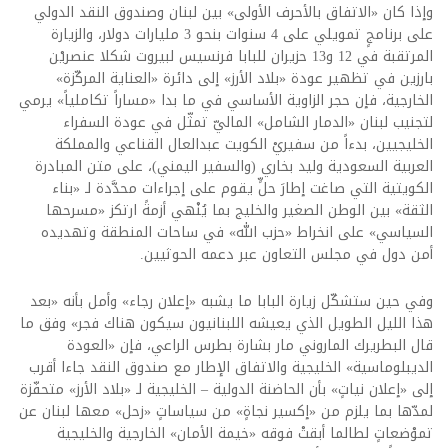
وإذا كان «الاتفاق بالأحرف الأولى» بين لبنان وصندوق النقد الدولي
على برنامجٍ تمويلي على 4 سنوات بنحو 3 مليارات دولار، والزيارة
المرتقبة في 12 و13 حزيران للبابا فرنسيس لبيروت شكلا عنصريْن
بارزين في تظهير عودة «بلاد الأرز» إلى دائرة «العناية المركّزة»
الخارجية، فإن حجر الزاوية الأساسي في ما بدا «مساراً تكاملياً» يرمي
لتجنيب لبنان «الدمار الشامل» الماليّ تمثّل في عودة السفراء
الخليجيين، بدءاً من سفيريْ الكويت عبدالعال القناعي والمملكة
العربية السعودية وليد بخاري (والسفير اليمني)، على متن المبادرة
الكويتية التي صاغت إطارَ حلٍّ يقوم على إجراءات محدَّدة لـ «بناء
الثقة» بين الوطن الصغير والخليج بما يُنْهي أزمةً ارتكز «مسرحها
السياسي» على انخراط «حزب الله» في ساحات المنطقة وتهديده
أمن دول في مجلس التعاون عبر دعمه الحوثيين.
وفي حين ستشكّل زيارة البابا ما يشبه «إعلان رجاء» وأمل بأنه «بعد
هذا الليل الطويل الذي يعيشه اللبنانيون سيكون هناك فجر» وفق ما
قال البطريرك الماروني مار بشارة بطرس الراعي، فإن «العودة
الديبلوماسية» الخليجية والاتفاق الإطار مع صندوق النقد جاءا أقرب
إلى «إعلان نياتٍ» بأن الحاضنة الدولية – الخليجية لـ «بلاد الأرز» متحفّزة
لمدّها بما يلزم من «إكسير نجاةٍ» من سياساتٍ «زحل» معها لبنان عن
تموْضعاتٍ لطالما أبقتْ فوقه «خيمة الأمان» الخارجية والخليجية