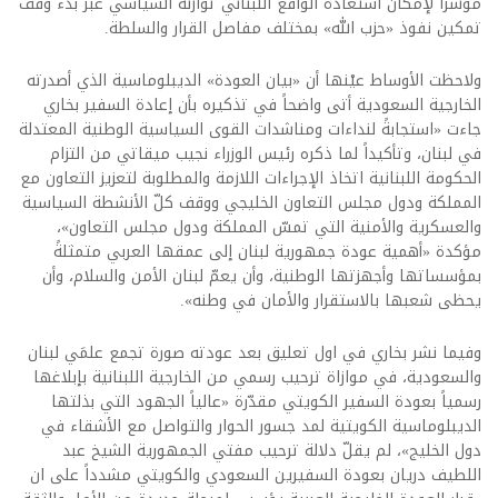
مؤشراً لإمكان استعادة الواقع اللبناني توازنه السياسي عبر بدء وقف
تمكين نفوذ «حزب الله» بمختلف مفاصل القرار والسلطة.
ولاحظت الأوساط عيْنها أن «بيان العودة» الديبلوماسية الذي أصدرته
الخارجية السعودية أتى واضحاً في تذكيره بأن إعادة السفير بخاري
جاءت «استجابةً لنداءات ومناشدات القوى السياسية الوطنية المعتدلة
في لبنان، وتأكيداً لما ذكره رئيس الوزراء نجيب ميقاتي من التزام
الحكومة اللبنانية اتخاذ الإجراءات اللازمة والمطلوبة لتعزيز التعاون مع
المملكة ودول مجلس التعاون الخليجي ووقف كلّ الأنشطة السياسية
والعسكرية والأمنية التي تمسّ المملكة ودول مجلس التعاون»،
مؤكدة «أهمية عودة جمهورية لبنان إلى عمقها العربي متمثلةً
بمؤسساتها وأجهزتها الوطنية، وأن يعمّ لبنان الأمن والسلام، وأن
يحظى شعبها بالاستقرار والأمان في وطنه».
وفيما نشر بخاري في اول تعليق بعد عودته صورة تجمع علمَي لبنان
والسعودية، في موازاة ترحيب رسمي من الخارجية اللبنانية بإبلاغها
رسمياً بعودة السفير الكويتي مقدّرة «عالياً الجهود التي بذلتها
الديبلوماسية الكويتية لمد جسور الحوار والتواصل مع الأشقاء في
دول الخليج»، لم يقلّ دلالة ترحيب مفتي الجمهورية الشيخ عبد
اللطيف دريان بعودة السفيرين السعودي والكويتي مشدداً على ان