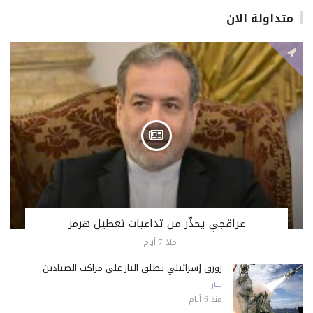
متداولة الان
عراقجي يحذّر من تداعيات تعطيل هرمز
منذ 7 أيام
زورق إسرائيلي يطلق النار على مراكب الصيادين
لبنان
منذ 6 أيام