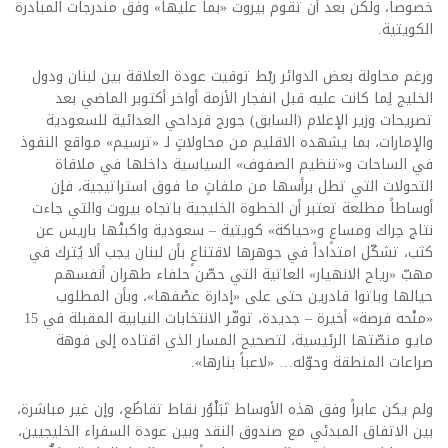
خصوصاً، ولكن بعد أن تقوم بيروت «بما عليها» وفق مندرجات المبادرة
الكويتية.
ورغم محاولة بعض الدوائر ربْط توقيت عودة العلاقة بين لبنان ودول
الخليج لِما كانت عليه قبل انفجار الأزمة أواخر أكتوبر الماضي بعد
تصريحات وزير الإعلام (السابق) جورج قرداحي العدائية للسعودية
والإمارات، بما يشهده الاقليم من محاولاتٍ لـ «ترسيم» مواقع النفوذ
في الساحات و«تنظيم الصفوف» السياسية داخلها في ملاقاة
التحولات التي تطل برأسها من ملفاتٍ ما فوق استراتيجية، فإن
أوساطاً مطلعة تعتبر أن الخطوة الخليجية باتجاه بيروت والتي جاءت
نتاج حِراك ومساعٍ و«حياكة» كويتية – سعودية واكبتْها باريس عن
كثب، تشكّل امتداداً في جوهرها لاقتناعٍ بأن لبنان يجب ألا يُترك في
مهبّ «رياح الانهيار» العاتية التي حصّن حلفاء طهران أنفسهم
حيالها وباتوا قادرين حتى على «إدارة عصْفها»، وبأن المطلوب
«منْحه فرصة» أخيرة – جديدة، توفّر الانتخابات النيابية المقبلة في 15
مايو منصّتها الرئيسية، لتصحيح المسار الذي اقتاده إلى فوهة
صراعات المنطقة وحوّله… «لاعباً بنارها».
ولم يكن عابراً وفق هذه الأوساط تَبَلْوُر نقاط تقاطُع، وإن غير مباشرة،
بين الاتفاق المبدئي مع صندوق النقد وبين عودة السفراء الخليجيين،