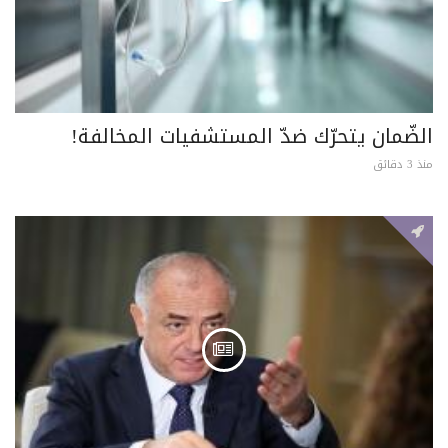
الضّمان يتحرّك ضدّ المستشفيات المخالفة!
منذ 3 دقائق