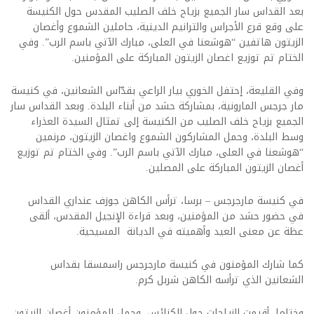
بعد القداس سار الجميع بزياح خلف الصليب المقدس حول الكنيسة
على وقع قرع الأجراس والترانيم الدينية، حاملين الشموع وأغصان
الزيتون هاتفين “هوشعنا في العلى، مبارك الآتي باسم الرب”. وفي
الختام تم توزيع اغصان الزيتون المباركة على المؤمنين.
وفي القليعة، إحتفل الخوري بيار الراعي بقدّاس الشعانين، في كنيسة
مار جرجس المارونية، بمشاركة حشد من أبناء البلدة. وبعد القداس سار
الجميع بزياح خلف الصليب من الكنيسة إلى تمثال السيدة العذراء
وسط البلدة، وحمل المشاركون الشموع واغصان الزيتون، مرنمين
“هوشعنا في العلى، مبارك الآتي باسم الرب”. وفي الختام تم توزيع
أغصان الزيتون المباركة على المصلين.
في كنيسة مارجرجس – برسا، ترأس الكاهن جوزف عنداري القداس
في حضور حشد من المؤمنين، وبعد قراءة الإنجيل المقدس، ألقى
عظة عن معنى العيد وأهميته في الديانة المسيحية.
كما شارك المؤمنون في كنيسة مارجرجس راسمسقا بقداس
الشعانين الذي ترأسه الكاهن شربل كرم.
وختاما، أقيمت الزياحات حول الكنائس، وحمل المؤمنون أغصان الزيتون