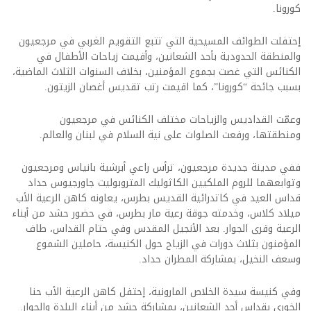
كورونا.
إحتفلت الطوائف المسيحية التي تتبع التقويم الغربي في مرجعيون
والمنطقة الحدودية بأحد الشعانين، وأقيمت زياحات الأطفال في
الكنائس التي غصت بجموع المؤمنين، بخلاف السنوات الثلاث الماضية،
بسبب جائحة “كورونا”، كما اقيمت رتب تقديس أغصان الزيتون.
وعمّت القداديس والزياحات مختلف الكنائس في مرجعيون
ومنطقتها، ورفعت الصلوات على نية السلام في لبنان والعالم.
ففي مدينة جديدة مرجعيون، ترأس راعي أبرشية بانياس ومرجعيون
وتوابعهما للروم الملكيين الكاثوليك المتروبوليت جاورجيوس حداد
قداس العيد في كاتدرائية القديس بطرس، يعاونه كاهن الرعية الأب
ميلاد كلاس، وخدمته جوقة رعية مار بطرس، في حضور حشد من أبناء
الرعية وقرى الجوار. بعد الأنجيل المقدس وفي حتام القداس، طاف
المؤمنون بثلاث دورات في الزياح حول الكنيسة، حاملين الشموع
وسعف النخيل، بمشاركة المطران حداد.
وفي كنيسة سيدة الخلاص المارونية، إحتفل كاهن الرعية الأب حنا
الخوري بقداس أحد الشعانين، بمشاركة حشد من أبناء البلدة والجوار.