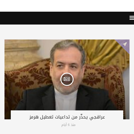
عراقجي يحذّر من تداعيات تعطيل هرمز
منذ 6 أيام