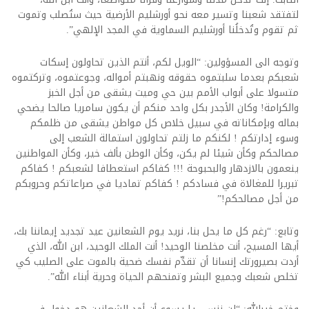
لتفتقد شعبنا وتسير معه نحو أورشليم الأرضية حيث ستُصلب وتموت
ثم تقوم وتُدخلُنا أورشليم السماوية في المجد الإلهي”.
وتوجه الى المسؤولين: “الويل لكم، أنتم الذين تحاولون إسكات
شعبكم بعدما سلبتموه حقوقه ونهبتم أمواله، وجوعتموه، وتركتموه
متسولا على أبواب الأمم بين حي وميت يشقى من أجل الخبز
والكرامة! وكان الأجدر بكل واحد منكم أن يكون سامريا صالحا يضحي
بماله وبإمكاناته في سبيل خلاص كل مواطن يشقى من ظلمكم
وسوء إدارتكم ! لكنكم ما زلتم تحاولون استمالة الشعب إلى
مصالحكم وكأن شيئا لم يكن، وكأن الوطن بألف خير، وكأن المواطنين
ينعمون بالازدهار والبحبوحة !!! كفاكم استعطافا لشعبكم ! كفاكم
تبريرا للمغالاة في فسادكم ! كفاكم تماديا في صراعاتكم وحروبكم
من أجل مصالحكم!”
وتابع: “رغم كل ما يحل بنا، نريد يوم الشعانين عيد تجديد إيماننا بك،
أيها المسيح، أنت مخلصنا الوحيد! أنت الملك الوحيد، ابن الله، الذي
أردت بصيرورتك إنسانا أن تقدِّم نفسك ضحية بالموت على الصليب كي
تخلص شعبك وجميع البشر وتمنحهم الحياة وحرية أبناء الله”.