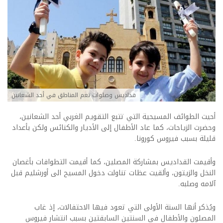
قداديس وصلوات تعم المناطق في أحد الشعانين
أحيت الطوائف المسيحية التي تتبع التقويم الغربي أحد الشعانين،
وحضرت الزياحات، كما عاد الأطفال إلى الأديار والكنائس ولكن بأعداد
قليلة بسبب فيروس كورونا.
وأقيمت القداديس بمشاركة المصلين، كما أقيمت التطوافات بأغصان
النخل والزيتون، وألقيت عظات تناولت دخول المسيح الى أورشليم قبل
آلامه وصلبه.
ويُذكر أنها السنة الأولى التي تعود فيها الاحتفالات، إذ غاب
المصلون والأطفال في السنتين السابقتين بسبب انتشار فيروس