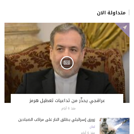
متداولة الان
عراقجي يحذّر من تداعيات تعطيل هرمز
منذ 6 أيام
زورق إسرائيلي يطلق النار على مراكب الصيادين
لبنان
منذ 6 أيام