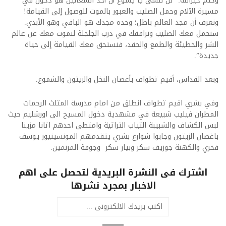
وختم خيرالله: “لن ننسى يا يسوع أن أحد الشعانين هو دخول في
مسيرة الآلام وحمل الصليب والعبور بالموت للوصول إلى القيامة!
ونعرف أن مجد العالم باطل؛ وحده مجدك هو الباقي وهو الأبدي.
سنحمل معك الصليب ونرافقك في درب الجلجلة لنموت معك عن عالم
الشر والخطيئة والطمع والحقد، فنستحق معك القيامة إلى حياة
جديدة”.
وبعد القداس، أقيم تطواف بأغصان النخل والزيتون والشموع.
وفي بشري اقيم تطواف انطلق من امام مدرسة المثلث الرحمات
المطران فيليب شبيعة في مشهدية دخول المسيح الى اورشليم حيث
لبس الكشاف والشبيبة الثياب التراثية وامتطى احدهم اتانا مزينا
باغصان الزيتون وجابوا شوارع بشري يتقدمهم المونسينيور يوسف
فخري والكهنة جوزيف سكر وبيار سكر وجوقة المرنمين.
اشترك فى النشرة البريدية لتحصل على اهم
الاخبار بمجرد نشرها