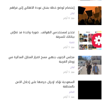
إعتصام لوضع خطة بشأن عودة الأهالي إلى قراهم
لبنان
منذ 6 أيام
تحذير لمستخدمي الهواتف.. صورة واحدة قد تعرّض
بياناتك للسرقة
تقنية
منذ 5 أيام
مجلس الجنوب ينهي مسح أضرار المنازل المدمّرة في
زوطر الغربية
لبنان
منذ 5 أيام
السعودية تؤكد لإيران حرصها على إحلال الأمن
بالمنطقة
العالم
منذ 5 أيام