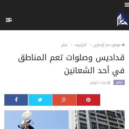
موقع دعم الإخباري
الارشيف
لبنان
قداديس وصلوات تعم المناطق
في أحد الشعانين
لبنان
منذ 4 أعوام