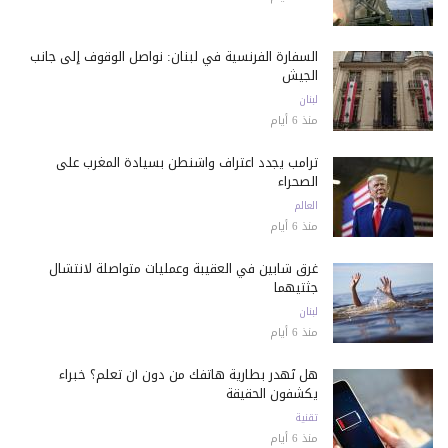
السفارة الفرنسية في لبنان: نواصل الوقوف إلى جانب
الجيش
لبنان
منذ 6 أيام
ترامب يجدد اعتراف واشنطن بسيادة المغرب على
الصحراء
العالم
منذ 6 أيام
غرق شابين في العقيبة وعمليات متواصلة لانتشال
جثتيهما
لبنان
منذ 6 أيام
هل تُهدر بطارية هاتفك من دون أن تعلم؟ خبراء
يكشفون الحقيقة
تقنية
منذ 6 أيام