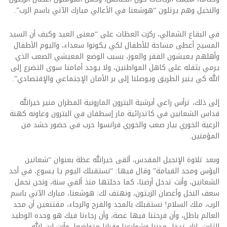
والنخيل وهم يرتلون “هوشعنا في الأعالي مبارك الآتي باسم الرب”.
في البقاع الشمالي، ركزت العظات على “معنى العيد وكيف أن السيد
المسيح أعطى مساحة للأطفال لكي يكونوا سعداء، واليوم الأطفال
وأهلهم يعيشون الفقر والعوز، بسبب الوضع المعيشي الصعب الذي
يرمي بثقله على كاهل المواطنين، ولا يوجد أمامنا سوى التضرع إلى
الله كي ينير الطريق ويوصلنا إلى بر الأمان الإجتماعي والإقتصادي”.
إلى ذلك، ترأس راعي أبرشية البترون المارونية المطران منير خيرالله
قداس الشعانين في كاتدرائية مار إسطفان في البترون وعاونه كهنة
الرعية الخوري بيار صعب والخوري فرانسوا حرب في حضور حشد من
المؤمنين.
وبعد تلاوة الإنجيل المقدس، ألقى خيرالله عظة بعنوان “شعانين
البؤس ومجد القيامة” وقال فيها: “نستقبلك اليوم يا يسوع، في أحد
الشعانين، وأنت تدخل أرضنا، كما دخلتها منذ ألفي سنة، ونحن نحمل
سعف النخل وأغصان الزيتون، ونهتف لك: هوشعنا، مبارك الآتي باسم
الرب، ملك السلام! نستقبلك بالمجد والفرح والرجاء، مقتنعين أن مجد
العالم باطل، وأن فرحتنا فيها غصة، وأن رجاءنا فيك هو وحده الوطيد
الثابت. إنك تدخل مدننا وشوارعنا وقرانا متواضعا، وأنت ابن الله،