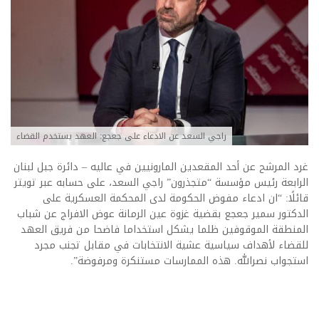
راجي السعد عن الادعاء على جعجع: العهد يستخدم القضاء
غرد المرشح عن أحد المقعدين المارونيين في عاليه – دائرة جبل لبنان
الرابعة رئيس مؤسسة “متجذرون” راجي السعد، على حسابه عبر تويتر
قائلًا: “ان ادعاء مفوض الحكومة لدى المحكمة العسكرية على
الدكتور سمير جعجع بقضية غزوة عين الرمانة عوض الافراج عن شباب
المنطقة الموقوفين ظلما يشكل استخداما فاضحا من فريق العهد
للقضاء لأهداف سياسية عشية الانتخابات في مقابل تجنب مجرد
استجواب نصرالله. هذه الممارسات مستنكرة ومرفوضة”.