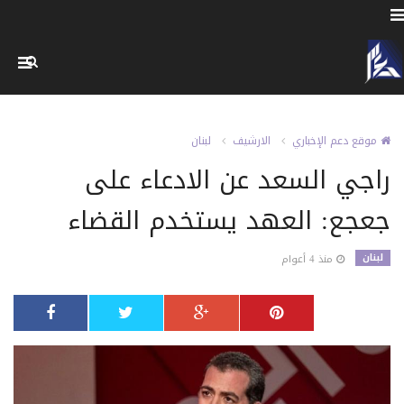
موقع دعم الإخباري
الارشيف
لبنان
راجي السعد عن الادعاء على
جعجع: العهد يستخدم القضاء
لبنان
منذ 4 أعوام