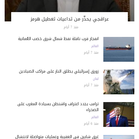
عراقجي يحذّر من تداعيات تعطيل هرمز
منذ 7 أيام
انفجار قرب ناقلة نفط شمال شرق خصب العُمانية
العالم
منذ 7 أيام
زورق إسرائيلي يطلق النار على مراكب الصيادين
لبنان
منذ 7 أيام
ترامب يجدد اعتراف واشنطن بسيادة المغرب على
الصحراء
العالم
منذ 6 أيام
غرق شابين في العقيبة وعمليات متواصلة لانتشال