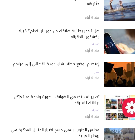
جثتيهما
لبنان
منذ 6 أيام
هل تُهدر بطارية هاتفك من دون أن تعلم؟ خبراء
يكشفون الحقيقة
تقنية
منذ 6 أيام
إعتصام لوضع خطة بشأن عودة الأهالي إلى قراهم
لبنان
منذ 6 أيام
تحذير لمستخدمي الهواتف.. صورة واحدة قد تعرّض
بياناتك للسرقة
تقنية
منذ 6 أيام
مجلس الجنوب ينهي مسح أضرار المنازل المدمّرة في
زوطر الغربية