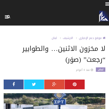
موقع دعم الإخباري
الارشيف
لبنان
لا مخزون الاثنين… والطوابير
“رجعت” (صوَر)
لبنان
منذ 4 أعوام