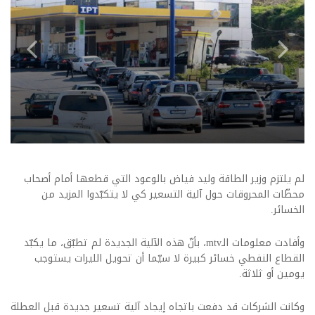
لم يلتزم وزير الطاقة وليد فياض بالوعود التي قطعها أمام أصحاب
محطّات المحروقات حول آلية التسعير كي لا يتكبّدوا المزيد من
الخسائر.
وأفادت معلومات الـmtv، بأنّ هذه الآلية الجديدة لم تطبّق، ما يكبّد
القطاع النفطي خسائر كبيرة لا سيّما أن تحويل الليرات يستوجب
يومين أو ثلاثة.
وكانت الشركات قد دفعت باتجاه إيجاد آلية تسعير جديدة قبل العطلة