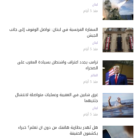
لبنان
منذ 5 أيام
السفارة الفرنسية في لبنان: نواصل الوقوف إلى جانب
الجيش
لبنان
منذ 5 أيام
ترامب يجدد اعتراف واشنطن بسيادة المغرب على
الصحراء
العالم
منذ 5 أيام
غرق شابين في العقيبة وعمليات متواصلة لانتشال
جثتيهما
لبنان
منذ 5 أيام
هل تُهدر بطارية هاتفك من دون أن تعلم؟ خبراء
يكشفون الحقيقة