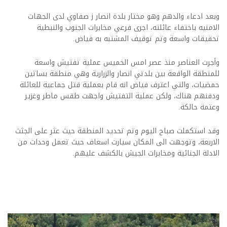
وبعد ادعاء والدهم وهو مختار بلدة انصار ز صفاوي لدى الجهات
الامنيه باختفاء عائلته، اجرى فرعي مخابرات الجنوب والنبطية
تحقيقات واسعة وتم توقيف المشتبه به فياض.
وأجرت العناصر منذ عصر امس الخميس عملية تفتيش واسعة
للمنطقة الواقعة بين بلدتي انصار والزرارية وهي منطقة بساتين
حمضيات، والتي اعترف فياض انه قام بعملية قتل جماعية للعائلة
ودفنهم هناك، ولكن عملية التفتيش واجهت طقس ماطر وغزير
وعتمة حالكة.
وقد استكملت صباح اليوم وتم تحديد المنطقة حيث عثر على الجثث
الاربعة، وتوجهت الى المكان سيارت اسعاف حيث تعمل وحدات من
الادلة الجنائية ومخابرات الجيش بالكشف عليهم.