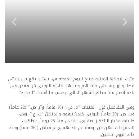
عثرت الاجهزة الامنية صباح اليوم الجمعة في بستان يقع بين بلدتي
انصار والزرارية، على جثث الام وبناتها الثلاثة اللواتي كن فقدن في
بلدة انصار منذ مطلع الشهر الحالي، بحسب ما أفادت “الجديد”.
وفي التفاصيل فإن الفتيات “م. ص.” (16 عاماً) و”ر. ص.” (22 عاماً)
وت. ص. (20 عاماً) اللواتي خرجنَ برفقة والدتهنَّ “ب. ع.”، وهي
طليقة مختار البلدة ز. صفاوي، فقدن منذ 25 يوماً، واظهرت
التحقيقات انهن كن برفقة ابن بلدتهم ح. ج فياض ( 36 عاما) ومنذ
ذاك اليوم اختفين.