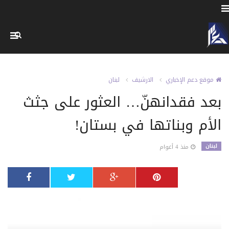
موقع دعم الإخباري
الارشيف
لبنان
بعد فقدانهنّ… العثور على جثث
الأم وبناتها في بستان!
لبنان
منذ 4 أعوام