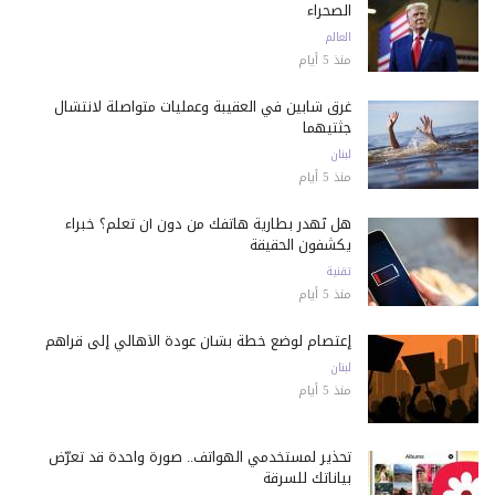
الصحراء
العالم
منذ 5 أيام
غرق شابين في العقيبة وعمليات متواصلة لانتشال
جثتيهما
لبنان
منذ 5 أيام
هل تُهدر بطارية هاتفك من دون أن تعلم؟ خبراء
يكشفون الحقيقة
تقنية
منذ 5 أيام
إعتصام لوضع خطة بشأن عودة الأهالي إلى قراهم
لبنان
منذ 5 أيام
تحذير لمستخدمي الهواتف.. صورة واحدة قد تعرّض
بياناتك للسرقة