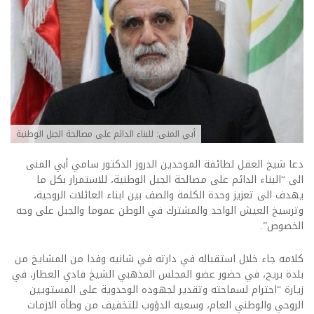
أبي المنى: للبناء الدائم على مصالحة الجبل الوطنية
دعا شيخ العقل لطائفة الموحدين الدروز الدكتور سامي أبي المنى
الى “البناء الدائم على مصالحة الجبل الوطنية، للاستمرار بكل ما
يهدف الى تعزيز وحدة الكلمة والصف بين ابناء العائلات الروحية،
وترسيخ العيش الواحد والمشترك في الوطن عموما والجبل على وجه
الخصوص”.
كلامه جاء خلال استقباله في دارته في شانيه وفدا من المشايخ من
بلدة بريح، في حضور عضو المجلس المذهبي الشيخ فادي العطار، في
زيارة “احترام لسماحته وتقدير لجهوده الوحدوية على المستويين
الروحي والوطني العام، وسعيه الدؤوب للتخفيف من وطأة الازمات