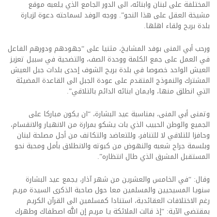
المختلفة على لبنان وابنائه، الى الدور الجامع الذي يلعبه موقع
مشيخة العقل على هذا النحو”. ووجه الوفد لسماحته دعوة لزيارة
بلدة بريح ولقاء اهلها.
ورحب أبي المنى بوفد المشايخ، مثنيا على “جهودهم ودورهم الفاعل
في العمل على جمع الكلمة ووحدة الصف، والتضحية في سبيل تعزيز
العيش الواحد خصوصا في بلدة بريح الشوف إحدى بلدات جبل العيش
المشترك والنموذج المتقدم على عودة الجبل الى القاعدة المضيئة
التي انطلق منها، وايمان ابنائه الدائم بالتلاقي”.
وتمنى أبي المنى، بمناسبة عيد البشارة، “ان يكون مباركا على
الجميع والوطن الحبيب الذي بات يشكو بمرارة من الانهيار والانقسام،
وحافزا للتلاقي لا للتنافر، وللتعاضد والتكاتف من أجل مصلحة لبنان
وبلسمة جراح شعبه والنهوض من كبوته والانطلاق بأمل ومحبة نحو
المستقبل المشرق الذي طال انتظاره”.
وقال: “في الخامس والعشرين من شهر آذار، يجمع عيد البشارة
سنويا المسيحيين والمسلمين معا حول صاحبة الذكرى السيدة مريم
رغم الاختلافات العقائدية، استنادا كمسلمين الى القرآن الكريم
بمقتضى الآية: “إذ قالت الملائكة يا مريم إن الله اصطفاك وطهرك