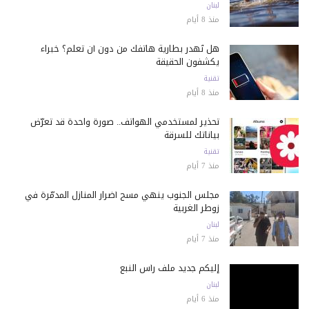
لبنان
منذ 8 أيام
هل تُهدر بطارية هاتفك من دون أن تعلم؟ خبراء
يكشفون الحقيقة
تقنية
منذ 8 أيام
تحذير لمستخدمي الهواتف.. صورة واحدة قد تعرّض
بياناتك للسرقة
تقنية
منذ 7 أيام
مجلس الجنوب ينهي مسح أضرار المنازل المدمّرة في
زوطر الغربية
لبنان
منذ 7 أيام
إليكم جديد ملف رأس النبع
لبنان
منذ 6 أيام