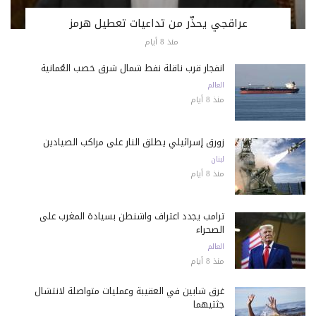
عراقجي يحذّر من تداعيات تعطيل هرمز
منذ 8 أيام
انفجار قرب ناقلة نفط شمال شرق خصب العُمانية
العالم
منذ 8 أيام
زورق إسرائيلي يطلق النار على مراكب الصيادين
لبنان
منذ 8 أيام
ترامب يجدد اعتراف واشنطن بسيادة المغرب على
الصحراء
العالم
منذ 8 أيام
غرق شابين في العقيبة وعمليات متواصلة لانتشال
جثتيهما