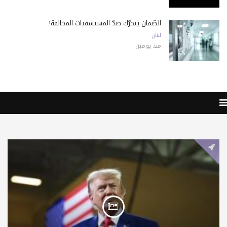
الضّمان يتحرّك ضدّ المستشفيات المخالفة!
لبنان
منذ يومين