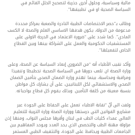
مالية وسياسية، وحلول أخرى جذرية لتصحيح الخلل القائم في
السياسة الصحية او في تطبيقها”.
وطالب بـ”حصر الاختصاصات الطبية النادرة والصعبة بمراكز محددة
مدعومة من الدولة، يكون هدفها الاساسي العلم والصحة لا الكسب
المادي”. كما شدد على “ضرورة الاعتماد في الدرجة الاولى على
المستشفيات الحكومية والعمل على الشراكة بينها وبين القطاع
الخاص لتفعيلها”.
وأكد نقيب الأطباء أنه “من الضروري إبعاد السياسة عن الصحة، وعلى
وزارة الصحة ان تلعب دورها في السياسة الصحية تخطيطا وتنفيذا
ومراقبة ومحاسبة، بينما تهتم وزارة الضمان الصحي بتأمين الضمان
الصحي والاستشفائي لكل اللبنانيين، على أن يشارك كل مواطن
بنسبة معينة من كلفة التأمين. وبذلك يقوم كل قطاع بواجباته.
ولفت الى أنّ “نقابة الاطباء تعمل على الحفاظ على الجودة عبر
‏مشاريع القوانين التي درستها و‏وزارة الصحة وزارة التربية للتعليم
العالي عمداء كليات الطب في لبنان وأقرها مجلس النواب، ومنها إذن
‏مزاولة مهنة الطب والتخصص الذي يحد العدد ويوحد المفاهيم بين
الجامعات الطبية ويحافظ على الجودة، والتثقيف الطبي المستمر