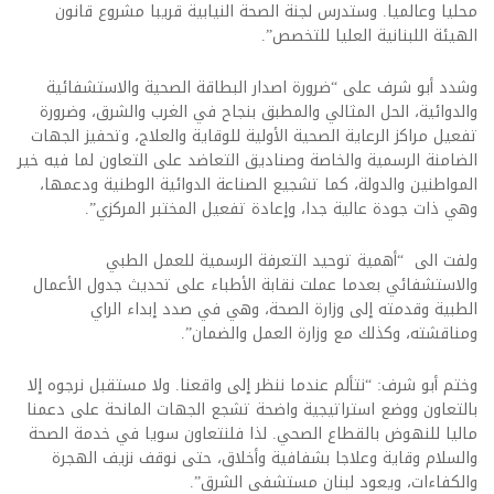
محليا وعالميا. وستدرس لجنة الصحة النيابية قريبا مشروع قانون
‏الهيئة اللبنانية العليا للتخصص”.
وشدد أبو شرف على “ضرورة اصدار البطاقة الصحية والاستشفائية
والدوائية، الحل المثالي والمطبق بنجاح في الغرب والشرق، وضرورة
تفعيل ‏مراكز الرعاية الصحية الأولية للوقاية والعلاج، وتحفيز الجهات
الضامنة الرسمية والخاصة وصناديق التعاضد على التعاون لما فيه خير
المواطنين والدولة، كما تشجيع الصناعة الدوائية الوطنية ودعمها،
وهي ذات جودة عالية جدا، وإعادة تفعيل المختبر المركزي”.
ولفت الى “أهمية ‏توحيد التعرفة الرسمية للعمل الطبي
والاستشفائي بعدما عملت نقابة الأطباء على تحديث جدول الأعمال
الطبية وقدمته إلى وزارة الصحة، وهي في صدد إبداء الراي
ومناقشته، وكذلك مع وزارة العمل والضمان”.
وختم أبو شرف: “‏نتألم عندما ننظر إلى واقعنا. ولا مستقبل نرجوه إلا
بالتعاون ووضع استراتيجية واضحة تشجع الجهات المانحة على دعمنا
ماليا للنهوض بالقطاع الصحي. لذا فلنتعاون سويا في خدمة الصحة
والسلام وقاية وعلاجا بشفافية وأخلاق، حتى نوقف نزيف الهجرة
والكفاءات، ويعود لبنان مستشفى الشرق”.