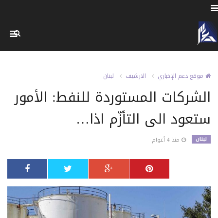
موقع دعم الإخباري
الارشيف
لبنان
الشركات المستوردة للنفط: الأمور
ستعود الى التأزّم اذا…
لبنان
منذ 4 أعوام