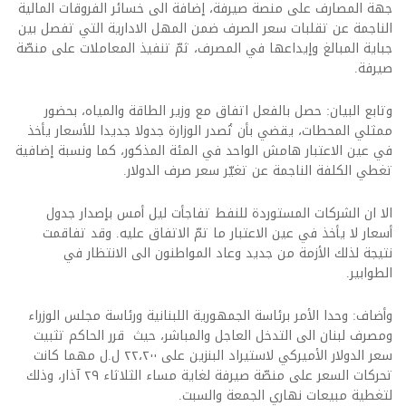
جهة المصارف‏ ‏على منصة صيرفة، إضافة الى خسائر الفروقات المالية
الناجمة عن تقلبات سعر الصرف ضمن المهل الادارية التي تفصل بين
جباية المبالغ وإيداعها في المصرف، ثمّ تنفيذ المعاملات على منصّة
صيرفة.
وتابع البيان: حصل بالفعل اتفاق مع وزير الطاقة والمياه، بحضور
ممثلي المحطات، يقضي بأن تُصدر الوزارة جدولا جديدا للأسعار يأخذ
في عين الاعتبار هامش الواحد في المئة المذكور، كما ونسبة إضافية
تغطي الكلفة الناجمة عن تغيّر سعر صرف الدولار.
الا ان الشركات المستوردة للنفط تفاجأت ليل أمس بإصدار جدول
أسعار لا يأخذ في عين الاعتبار ما تمّ الاتفاق عليه. وقد تفاقمت
نتيجة لذلك الأزمة من جديد وعاد المواطنون الى الانتظار في
الطوابير.
وأضاف: وحدا الأمر برئاسة الجمهورية اللبنانية ورئاسة مجلس الوزراء
ومصرف لبنان الى التدخل العاجل والمباشر، حيث قرر الحاكم تثبيت
سعر الدولار الأميركي لاستيراد البنزين على ٢٢،٢٠٠ ل.ل مهما كانت
تحركات السعر على منصّة صيرفة لغاية مساء الثلاثاء ٢٩ آذار، وذلك
لتغطية مبيعات نهاري الجمعة والسبت.