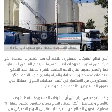
الشركات المستوردة للنفط: الأمور ستعود الى التأزّم اذا…
أعلن تجمّع الشركات المستوردة للنفط أنه بعد التغييرات العديدة التي
طرأت على سوق المحروقات أخيرا، لا سيما الارتفاع العالمي للاسعار،
كما وتغيير مصرف لبنان للآلية المتبعة للشراء سابقا، عقد التجمّع
اجتماعات عدة مع وزير الطاقة والمياه واقترح حلولا للأزمة تمكّن
المستوردين من الاستمرار في تلبية احتياجات السوق، حفاظا ‏على
حقوق المستوردين والمحطات والمواطنين.
ولفت التجمع في بيان الى أن الشركات المستوردة للنفط شرحت
بالأرقام والتفاصيل، أنها تتحمّل اليوم خسائر مباشرة وكبيرة منها ١%
مصاريف تحويل المبالغ من الليرة اللبنانية إلى الدولار الأميركي من