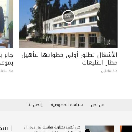
الأشغال تطلق أولى خطواتها لتأهيل
جابر ب
مطار القليعات
بموعد
منذ ساعتين
منذ ساعتي
من نحن
سياسة الخصوصية
إتصل بنا
هل تُهدر بطارية هاتفك من دون أن
النش