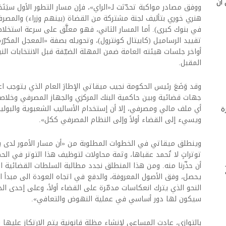
 أن
ووفق مصادر مواكبة تحدّثت لـ«الراي»، فإن مسار التطور الأول سيَتَحَ
هنري خوري بتأليف لجنة مشتركة من القضاة (بينهم وزراء) والمصرف
في بنوك كبرى). أما المسار الثاني، فهو معلَّق على سرعة استخلا
تقييد الرساميل (كابيتال كونترول)، وتحويله بصفة «المعجل المكرّ
أواخر جلسات هيئته العامة ضمن المهلة الضيّقة قبل الانتخابات الن
المقبل.
وقد وَضَعَ رئيس الحكومة نجيب ميقاتي الإطارَ العام الذي يتوجب اعت
جهات قضائية وبين حاكمية البنك المركزي والجهاز المصرفي وخلا
أي ملف مالي ومصرفي، إلا أن إستخدام الأساليب الشعبوية والبول
ة
ويسيء إلى القضاء أولاً وإلى النظام المصرفي ككل».
وينطلق ميقاتي في الخطوات المطلوبة من «أن مسار الأمور لدى ب
توتراتٍ لا تُحمد عقباها، وثمة محاولات لتوظيف هذا التوتر في الحم
أن حذّرنا منه. ومن هذا المنطلق نجدد مطالبة السلطات القضائية ا
يحصل، وفق الأصول المعروفة، والدفع في اتجاه العودة الى مبدأ ا
النحو الذي يترك انعكاسات مدمّرة على القضاء أولاً، وعلى إحدى الد
سيكون لها دور أساسي في عملية النهوض والتعافي».
بالتوازي، عادت المساعي لإنشاء مظلة قانونية يتم الارتكاز عليها 