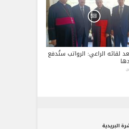
عد لقائه الراعي: الرواتب ستُدفع
ها
ن
رة البريدية