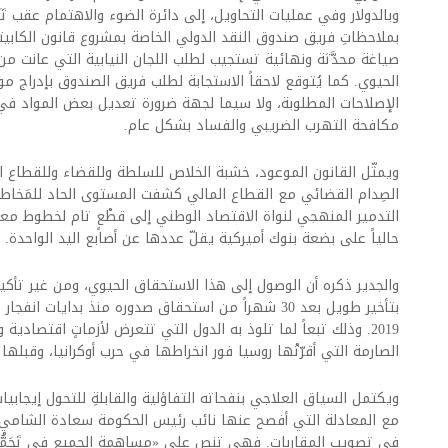
وبالدولار وفي عمليات التحاويل، إلى دائرة الضوء والاهتمام عقب تَز
بملاحظاتِ فريق صندوق النقد الدولي الخاصة بمشروع قانون الكابي
صياغة محدَّثة ونهائية تستجيب لطلب اللجان النيابية التي عانت م
الحيوي. كما يُتوقع لاحقاً الاستجابة لطلب فريق الصندوق بإدراج 
الإصلاحات المطلوبة، ولا سيما لجهة ضرورة تعديل بعض المواد في
مكافحة التهرب الضريبي والفساد بشكل عام.
ويمثّل القانون الموعود، خشبة الخلاص للسلطة وللقضاء وللقطاع ا
الصِدام القضائي مع القطاع المالي كشفت المستوى الحاد للمَخاطر ا
التدمير المنهجي لنواة الاقتصاد الوطني إلى قطْعٍ تام لخطوط معام
حالياً على بضعة بنوك أميركية يقلّ عددها عن أصابع اليد الواحدة.
والجدير ذكره أن الوصول إلى هذا الاستحقاق الحيوي، ومن غير تأكي
بتأخير طويل بعد 30 شهراً من استحقاق صدوره منذ بدايات ا
2019. وذلك تبعاً لما تلوذ به الدول التي تتعرض لأزماتٍ اقتصادية 
الصارمة التي أقرّتْها روسيا فور انخراطها في حرب أوكرانيا، وقبلها 
ويكتمل السياق العلاجي بنفحاته التفاؤلية والقابلةِ للتحول إيجابيات 
مع المعادلة التي أفصح عنها نائب رئيس الحكومة سعادة الشامي أخ
في تصويب المقاربات. فهي تنص على «مساهمة الجميع في تَحَمُّ