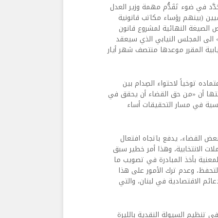
دَّد في ضوء تَقَدُّم مهمة وزير العدل
يين (بينهم رؤساء مكاتب قانونية
ص الصيغة النهائية لمشروع قانون
ر» الى المجلس النيابي الذي سيعقد
يابية المقرر موعدها منتصف شهر أيار
ماده توخياً لاحتواء الصِدام بين
صتها أن «من حق القضاء أن يحقق في
يسية في مسار التحقيقات أساء
عض القضاء، يدفع باتجاه افتعال
لات الانتخابية، وهذا أمر خطير سبق
لمعنية بأخذ المبادرة في تصويب ما
لتحفظ، وعدم ترك الأمور على هذا
عائم الاقتصادية في لبنان، والتي
في تنظيم السيولة النقدية بالليرة