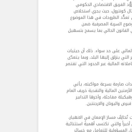
َوُّد الفريق الاقتصادي الحكومي
تال كونترول، حيث يجري استخلاص
ن تعدُّد الطروحات في هذا الموضوع
موضوع السرية المصرفية ضمن
 القانون الحالي بما يسمح بتسهيل
لمالي على حد سواء. ذلك أن حيثيات
لتي ينزلق إليها البلد، وبما يتعدّى
لاته المالية عبر الحدود التي تقتصر
دات صارمة بسرعة مواكبته، يأتي
نفجار الأزمتين المالية والنقدية خريف العام
وهيكيلة مفاجئة، وآخرها التدابير
قبرص واليونان والارجنتين.
تُخالِفُ مسارَ الإمعان في الانهيار،
يراً والتي تكتسب أهميةً استثنائية
ل المسؤولية للتعامل مع خسائر