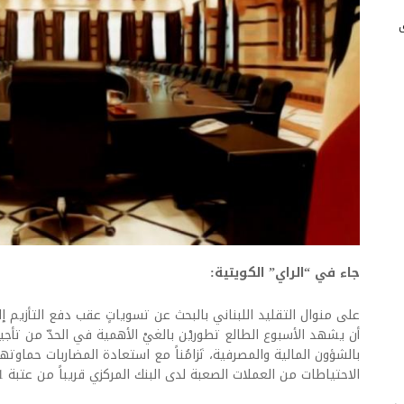
جاء في “الراي” الكويتية:
على منوال التقليد اللبناني بالبحث عن تسوياتٍ عقب دفع التأزيم إ
أن يشهد الأسبوع الطالع تطوريْن بالغيْ الأهمية في الحدّ من تأجي
بالشؤون المالية والمصرفية، تَزامُناً مع استعادة المضاربات حماوتها
الاحتياطات من العملات الصعبة لدى البنك المركزي قريباً من عتبة 11 مليار دولار.