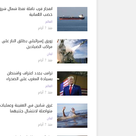
انفجار قرب ناقلة نفط شمال شرق
خصب العُمانية
العالم
منذ 7 أيام
زورق إسرائيلي يطلق النار على
مراكب الصيادين
لبنان
منذ 7 أيام
ترامب يجدد اعتراف واشنطن
بسيادة المغرب على الصحراء
العالم
منذ 7 أيام
غرق شابين في العقيبة وعمليات
متواصلة لانتشال جثتيهما
لبنان
منذ 7 أيام