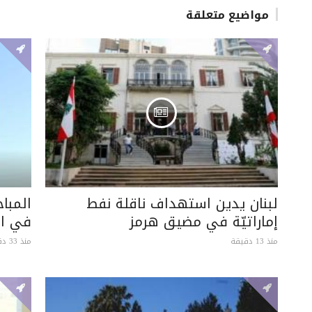
مواضيع متعلقة
لبنان يدين استهداف ناقلة نفط
المباح
إماراتيّة في مضيق هرمز
في ال
منذ 13 دقيقة
منذ 33 دقيقة