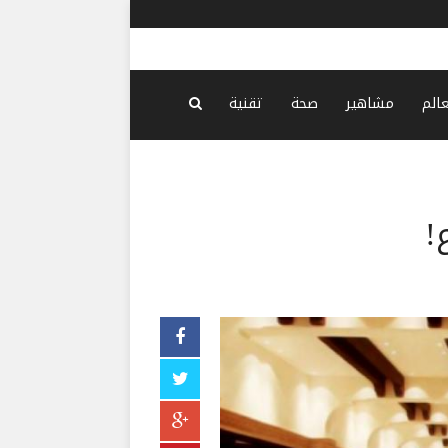
فانس: إيران تعد بفتح شريان النفط.. وواشنطن لا تثق
-
منذ 15 دقيقة
عالم
مشاهير
صحة
تقنية
!