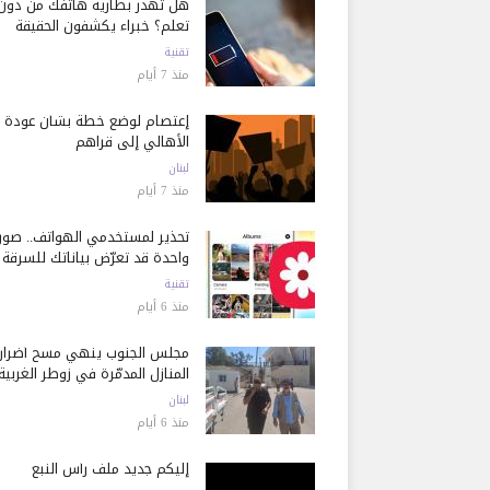
هل تُهدر بطارية هاتفك من دون
تعلم؟ خبراء يكشفون الحقيقة
تقنية
منذ 7 أيام
إعتصام لوضع خطة بشأن عودة
الأهالي إلى قراهم
لبنان
منذ 7 أيام
تحذير لمستخدمي الهواتف.. صور
واحدة قد تعرّض بياناتك للسرقة
تقنية
منذ 6 أيام
مجلس الجنوب ينهي مسح أضرار
المنازل المدمّرة في زوطر الغربية
لبنان
منذ 6 أيام
إليكم جديد ملف رأس النبع