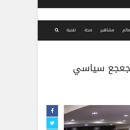
قتيلان في 
عالم
مشاهير
صحة
تقنية
ى جعجع سياسي