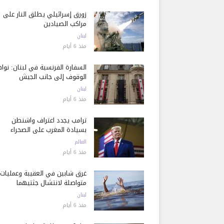
زورق إسرائيلي يطلق النار على
مراكب الصيادين
لبنان
منذ 6 أيام
السفارة الفرنسية في لبنان: نوا
الوقوف إلى جانب الجيش
لبنان
منذ 6 أيام
ترامب يجدد اعتراف واشنطن
بسيادة المغرب على الصحراء
العالم
منذ 6 أيام
غرق شابين في العقيبة وعمليات
متواصلة لانتشال جثتيهما
لبنان
منذ 6 أيام