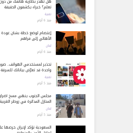
هل تُهدر بطارية هاتفك من دون
تعلم؟ خبراء يكشفون الحقيقة
تقنية
منذ 6 أيام
إعتصام لوضع خطة بشأن عودة
الأهالي إلى قراهم
لبنان
منذ 6 أيام
تحذير لمستخدمي الهواتف.. صور
واحدة قد تعرّض بياناتك للسرقة
تقنية
منذ 5 أيام
مجلس الجنوب ينهي مسح أضرار
المنازل المدمّرة في زوطر الغربية
لبنان
منذ 5 أيام
السعودية تؤكد لإيران حرصها ع
إحلال الأمن بالمنطقة