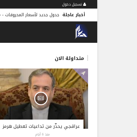
تسجيل دخول
أخبار عاجلة
جدول جديد لأسعار المحروقات
-
م
متداولة الان
عراقجي يحذّر من تداعيات تعطيل هرمز
منذ 6 أيام