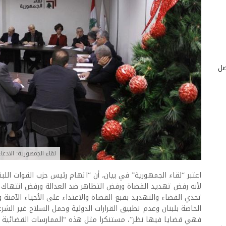
صل
لقاء الجمهورية: الادع
اعتبر “لقاء الجمهورية” في بيان، أن “اتهام رئيس حزب القوات اللبن
لأنه رفض تهديد القضاة ورفض التظاهر ضد العدالة ورفض انتهاك الد
تحدي القضاء والتهديد بقبع القضاة والاعتداء على الأحياء الآمنة 
الخاصة بلبنان وعدم تطبيق القرارات الدولية وحمل السلاح غير الشر
فهي قضايا فيها نظر”، مستنكرا مثل هذه “الممارسات القضائية 