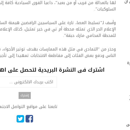
 أن
لها بالعدالة من قريب أو من بعيد”، داعيا القوى السيادية كافة 
السلوكيات”.
وأسف لـ”تسليط العصا، تارة على السياسيين الرافضين هيمنة السلا
الإعلام الحر الذي تمثله محطة أم تي في خير تمثيل، كذلك الإعلام
للمحطة المحامي مارك حبقة”.
وحذر من “التمادي في مثل هذه الممارسات بهدف توتير الأجواء، 
الناس ودفع بعض الفئات إلى مقاطعة الانتخابات تمهيدا إلى تأجيل
ة
اشترك فى النشرة البريدية لتحصل على اهم 
تابعنا على مواقع التواصل الاجت
لى