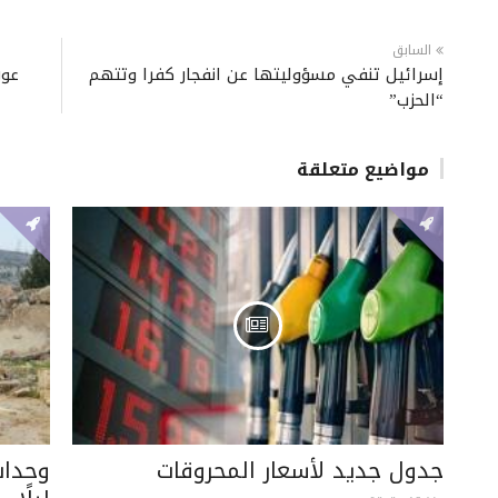
السابق
إسرائيل تنفي مسؤوليتها عن انفجار كفرا وتتهم
عون
“الحزب”
مواضيع متعلقة
جدول جديد لأسعار المحروقات
وحدات