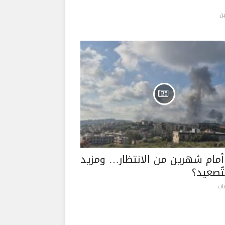
ن
 أمام شهرين من الانتظار… ومزيد
تّصعيد؟