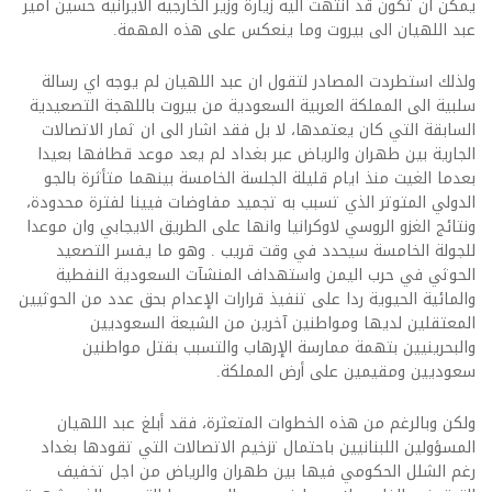
يمكن ان تكون قد انتهت اليه زيارة وزير الخارجية الايرانية حسين امير
عبد اللهيان الى بيروت وما ينعكس على هذه المهمة.
ولذلك استطردت المصادر لتقول ان عبد اللهيان لم يوجه اي رسالة
سلبية الى المملكة العربية السعودية من بيروت باللهجة التصعيدية
السابقة التي كان يعتمدها، لا بل فقد اشار الى ان ثمار الاتصالات
الجارية بين طهران والرياض عبر بغداد لم يعد موعد قطافها بعيدا
بعدما الغيت منذ ايام قليلة الجلسة الخامسة بينهما متأثرة بالجو
الدولي المتوتر الذي تسبب به تجميد مفاوضات فيينا لفترة محدودة،
ونتائج الغزو الروسي لاوكرانيا وانها على الطريق الايجابي وان موعدا
للجولة الخامسة سيحدد في وقت قريب . وهو ما يفسر التصعيد
الحوثي في حرب اليمن واستهداف المنشآت السعودية النفطية
والمائية الحيوية ردا على تنفيذ قرارات الإعدام بحق عدد من الحوثيين
المعتقلين لديها ومواطنين آخرين من الشيعة السعوديين
والبحرينيين بتهمة ممارسة الإرهاب والتسبب بقتل مواطنين
سعوديين ومقيمين على أرض المملكة.
ولكن وبالرغم من هذه الخطوات المتعثرة، فقد أبلغ عبد اللهيان
المسؤولين اللبنانيين باحتمال تزخيم الاتصالات التي تقودها بغداد
رغم الشلل الحكومي فيها بين طهران والرياض من اجل تخفيف