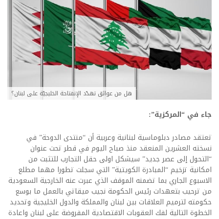
هل من عوائق تهدّد الإنفتاحة الخليجيّة على لبنان؟
جاء في “المركزية”:
تعتقد مصادر دبلوماسية لبنانية وعربية أن “منتدى الدوحة” في
نسخته العشرين المنعقد منذ صباح اليوم في قطر تحت عنوان
“التحول إلى عصر جديد” سيشكل اولى حقل التجارب للتثبت من
امكانية تزخيم “المبادرة الكويتية” التي سجلت تطورا مهما مطلع
الاسبوع الجاري بما تضمنه الموقف الذي عبرت عنه الخارجية السعودية
من ترحيب بتعهدات رئيس الحكومة نجيب ميقاتي بالعمل ما بوسع
حكومته لترميم العلاقات بين لبنان والمملكة والدول الخليجية وتحديد
الخطوة التالية لفك العقوبات الاقتصادية المفروضة على لبنان واعادة