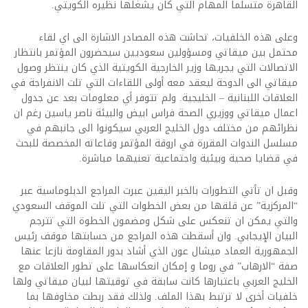
القاهرة متسلما المهام التي كان يشغلها نظيره الكويتي.
وعلى هذه الخلفيات، تحاشت هذه المصادر الاشارة الى اي لقاء
محتمل بين ميقاتي ومسؤولين سعوديين سيحضرون المؤتمر بانتظار
الاتصالات التي يجريها وزير الخارجية الكويتية الذي كان ينتظر وصول
ميقاتي الى الدوحة ليعقد معه أولى اللقاءات التي تلت الانفراجة في
العلاقات اللبنانية – الخليجية. ولم تتوفر أي معلومات بعد عن جدول
اعمال ميقاتي ووزيري الصحة فراس ابيض والبيئة ناصر ياسين رغم ان
نظرائهم من مختلف دول الخليج العربي سيكونوا الى جانبهم في
مسلسل الندوات المقررة في اروقة المؤتمر وقاعاته المخصصة للبحث
في قضايا صحية وبيئية واجتماعية تعنيهما مباشرة.
وقبل ان تأتي التطورات بالخبر اليقين عبرت المراجع الدبلوماسية عبر
“المركزية” عن قلقها من بعض الخطوات التي تلت الموقف السعودي
والتي يمكن ان تنعكس على شكل ومضمون الخطوة التي تترجم
البيان الإيجابي. وان أسقطت هذه المراجع من حسابتها موقف رئيس
الجمهورية العماد ميشال عون الذي أشاد بدور المقاومة نازعا عنها
صفة “الارهاب” في روما و إمكان انعكاسها على تطور العلاقات مع
الخليج العربي باعتبارها كانت سابقة في توقيتها لبيان ميقاتي ولها
خلفيات أخرى لا ترتبط بهذا الملف. ولذلك فقد ربطت مخاوفها بما