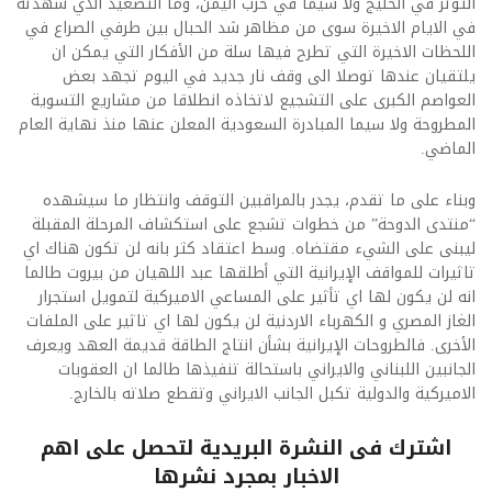
التوتر في الخليج ولا سيما في حرب اليمن، وما التصعيد الذي شهدته
في الايام الاخيرة سوى من مظاهر شد الحبال بين طرفي الصراع في
اللحظات الاخيرة التي تطرح فيها سلة من الأفكار التي يمكن ان
يلتقيان عندها توصلا الى وقف نار جديد في اليوم تجهد بعض
العواصم الكبرى على التشجيع لاتخاذه انطلاقا من مشاريع التسوية
المطروحة ولا سيما المبادرة السعودية المعلن عنها منذ نهاية العام
الماضي.
وبناء على ما تقدم، يجدر بالمراقبين التوقف وانتظار ما سيشهده
“منتدى الدوحة” من خطوات تشجع على استكشاف المرحلة المقبلة
ليبنى على الشيء مقتضاه. وسط اعتقاد كثر بانه لن تكون هناك اي
تاثيرات للمواقف الإيرانية التي أطلقها عبد اللهيان من بيروت طالما
انه لن يكون لها اي تأثير على المساعي الاميركية لتمويل استجرار
الغاز المصري و الكهرباء الاردنية لن يكون لها اي تاثير على الملفات
الأخرى. فالطروحات الإيرانية بشأن انتاج الطاقة قديمة العهد ويعرف
الجانبين اللبناني والايراني باستحالة تنفيذها طالما ان العقوبات
الاميركية والدولية تكبل الجانب الايراني وتقطع صلاته بالخارج.
اشترك فى النشرة البريدية لتحصل على اهم
الاخبار بمجرد نشرها