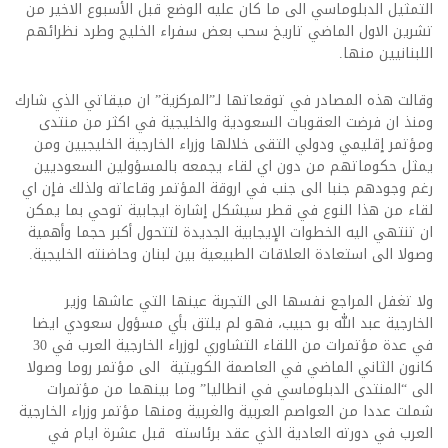
التمثيل الدبلوماسي الى ما كان عليه الوضع قبل الأسبوع الاخير من
تشرين الاول الماضي تاريخ سحب بعض سفراء الخليج وطرد نظرائهم
اللبنانيين منها.
وقالت هذه المصادر في توقعاتها لـ”المركزية” ان ميقاتي الذي شارك
ومنذ ان فرضت العقوبات السعودية والخليجية في اكثر من منتدى
ومؤتمر إقليمي ودولي التقى خلالها وزراء الخارجية الخليجيين ومن
يمثل حكوماتهم من دون اي لقاء يجمعه بالمسؤولين السعوديين
رغم وجودهم جنبا الى جنب في اروقة المؤتمر وقاعاته ولذلك فإن اي
لقاء من هذا النوع في قطر سيشكل إشارة ايجابية توحي بما يمكن
ان تنتهي اليه الخطوات الإيجابية الجديدة لتتحول أكبر حجما وأهمية
وصولا الى استعادة العلاقات الطبيعية بين لبنان وحاضنته الخليجية.
ولا تغفل المراجع نفسها الى التجربة عينها التي عاشها وزير
الخارجية عبد الله بو حبيب، فهو لم يلتق بأي مسؤول سعودي ايضا
في عدة مؤتمرات من اللقاء التشاوري لوزراء الخارجية العرب في 30
كانون الثاني الماضي في العاصمة الكويتية الى مؤتمر روما وصولا
الى “المنتدى الدبلوماسي في انطاليا” وما بينهما من مؤتمرات
شملت عددا من العواصم العربية والغربية ومنها مؤتمر وزراء الخارجية
العرب في دورته العادية الذي عقد برئاسته قبل عشرة ايام في