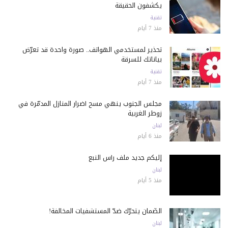
يكشفون الحقيقة
تقنية
منذ 7 أيام
تحذير لمستخدمي الهواتف.. صورة واحدة قد تعرّض
بياناتك للسرقة
تقنية
منذ 7 أيام
مجلس الجنوب ينهي مسح أضرار المنازل المدمّرة في
زوطر الغربية
لبنان
منذ 6 أيام
إليكم جديد ملف رأس النبع
لبنان
منذ 5 أيام
الضّمان يتحرّك ضدّ المستشفيات المخالفة!
لبنان