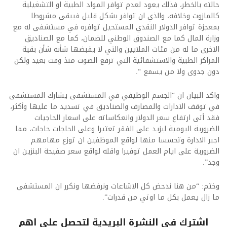
حالته بالخطر، فذلك يعود لعدم توافر المواد الطبية او التشغيلية
كالمازوت وخلافه، والذي ان توافر بشكل قليل فيبقى مشروطا
بمعجزة توافر الدولار النقدي المستحيل توافره في مستشفى له مع
وزارة المال كما مع الصندوق الوطني للضمان، كما مع الصناديق
الاخرى ما له من مئات الملايين والتي لا يقبضها شأنه شأن بقية
المراكز الطبية والاستشفائية التي ترفع الصوت منذ وقت بعيد ولكن
دون جدوى ولا من يسمع “.
واكد البيان ان “الجسم الوظيفي في المستشفى يشارك المستشفى
في توقف الادارات والمصارف والصناديق في تسديد ما عليها وأكثر،
فقد أتى ارتفاع سعر الدولار وانعكاساته على اسعار الحاجيات
الضرورية اليومية ليزيد على الفقر تعتيرا وعلى الحاجات حاجات، مما
اجبر الادارة وتحسسا منها لواقع الموظفين ان توزع مهامهم
الضرورية على ايام العمل توفيرا واقله لواقع سعر صفيحة البنزين ان
وجد”.
وختم: “من هنا ندحض كل الاشاعات ونرفضها ونكرر ان المستشفى
ما زال يعمل بكل ما اوتي من قدرات”.
اشترك فى النشرة البريدية لتحصل على اهم