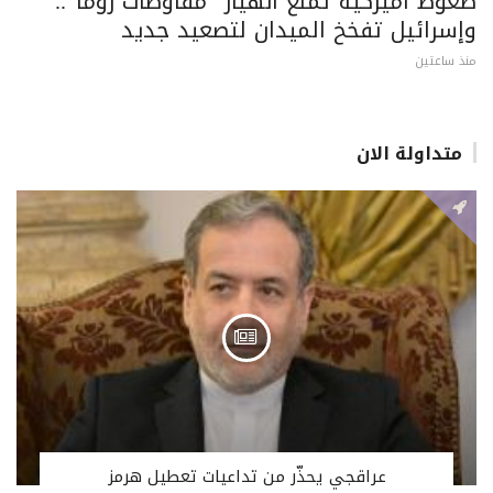
ضغوط أميركية تمنع انهيار “مفاوضات روما”..
وإسرائيل تفخخ الميدان لتصعيد جديد
منذ ساعتين
متداولة الان
عراقجي يحذّر من تداعيات تعطيل هرمز