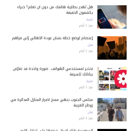
هل تُهدر بطارية هاتفك من دون أن تعلم؟ خبراء
يكشفون الحقيقة
تقنية
منذ 5 أيام
إعتصام لوضع خطة بشأن عودة الأهالي إلى قراهم
لبنان
منذ 5 أيام
تحذير لمستخدمي الهواتف.. صورة واحدة قد تعرّض
بياناتك للسرقة
تقنية
منذ 5 أيام
مجلس الجنوب ينهي مسح أضرار المنازل المدمّرة في
زوطر الغربية
لبنان
منذ 4 أيام
السعودية تؤكد لإيران حرصها على إحلال الأمن