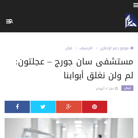
موقع دعم الإخباري
الارشيف
لبنان
مستشفى سان جورج – عجلتون:
لم ولن نغلق أبوابنا
لبنان
منذ 4 أعوام