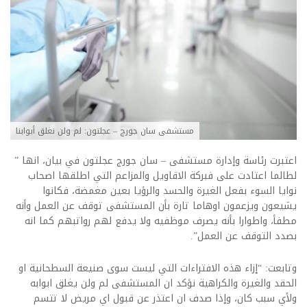
مستشفى سان جورج – عجلتون: لم ولن نغلق أبوابنا
اعتبرت رئاسة وإدارة مستشفى – سان جورج عجلتون في بيان، انها ”
لطالما اعتادت على فبركة الاقاويل والمزاعم التي اطلقها اصحاب
نوايا السوء بفعل الغيرة والحسد والرؤيا بعين مغمضة، فكانوا
يشيعون ويزعمون اوهاما تارة بأن المستشفى توقف عن العمل وأنه
مطفأ، واطوارا بأنه يصرف موظفيه ولا يدفع لهم رواتبهم كما انه
بصدد التوقف عن العمل”.
وتابعت: “إزاء هذه الافتراءات التي ليست سوى صنيعة السطحانية او
الحقد والغيرة والكراهية نؤكد ان المستشفى لم ولن يغلق ابوابه
ولأي سبب كان، وإذا صدف ان اعتذر عن قبول اي مريض لا تتسم