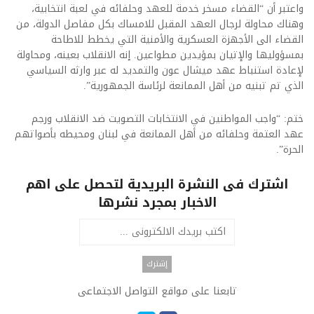
واعتبر أن “القضاء مسخر خدمة للعهد وحلفائه في لعبة انتخابية،
وهناك محاولة لرجال العهد المقبل للامساك بكل مفاصل الدولة، من
القضاء الى الأجهزة العسكرية والأمنية التي يخطط للاطاحة
بمسؤوليها والإتيان بمؤيدين مطواعين. إنه الانقلاب بعينه، ومحاولة
لإعادة استنباط عهد ميشال عون والتمديد له عبر وارثه السياسي
الذي تم تبنيه من أهل الممانعة لرئاسة الجمهورية”.
ختم: “واجب المواطنين في الانتخابات التصويت ضد الانقلاب ورجم
عهد العتمة وحلفائه من أهل الممانعة في لبنان ومحيطه بأصواتهم
الحرة”.
اشترك فى النشرة البريدية لتحصل على اهم
الاخبار بمجرد نشرها
تابعنا على مواقع التواصل الاجتماعى