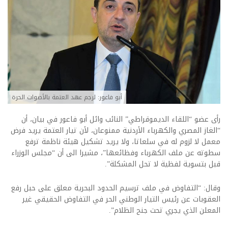
أبو فاعور: لرجم عهد العتمة بالأصوات الحرة
رأى عضو “اللقاء الديموقراطي” النائب وائل أبو فاعور في بيان، أن
“الغاز المصري والكهرباء الأردنية ممنوعان، لأن تيار العتمة يريد فرض
معمل لا لزوم له في سلعاتا، ولا يريد تشكيل هيئة ناظمة ترفع
سطوته عن ملف الكهرباء وفظائعها”، مشيرا الى أن “مجلس الوزراء
قبل بتسوية لفظية لا تحل المشكلة”.
وقال: “التفاوض في ملف ترسيم الحدود البحرية معلق على حبل رفع
العقوبات عن رئيس التيار الوطني الحر في التفاوض الحقيقي غير
المعلن الذي يجري تحت جنح الظلام”.