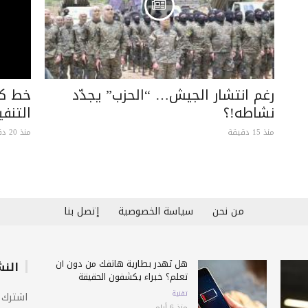
رغم انتشار الجيش… “الحزب” يجدّد
خط كر
نشاطه!؟
التنفي
منذ 15 دقيقة
منذ 20 دقيقة
من نحن
سياسة الخصوصية
إتصل بنا
هل تُهدر بطارية هاتفك من دون أن
النش
تعلم؟ خبراء يكشفون الحقيقة
تقنية
اشترك 
منذ 6 أيام