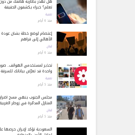
هل تُهدر بطارية هاتفك من دون
تعلم؟ خبراء يكشفون الحقيقة
تقنية
منذ 6 أيام
إعتصام لوضع خطة بشأن عودة
الأهالي إلى قراهم
لبنان
منذ 6 أيام
تحذير لمستخدمي الهواتف.. صور
واحدة قد تعرّض بياناتك للسرقة
تقنية
منذ 5 أيام
مجلس الجنوب ينهي مسح أضرار
المنازل المدمّرة في زوطر الغربية
لبنان
منذ 5 أيام
السعودية تؤكد لإيران حرصها ع
إحلال الأمن بالمنطقة