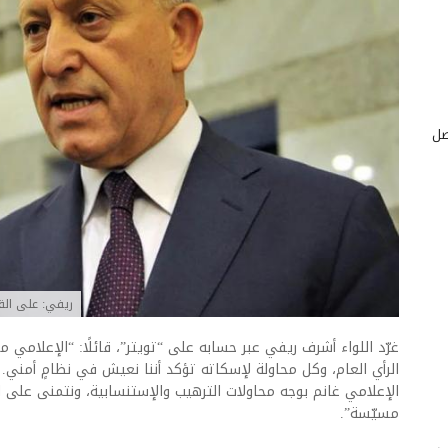
صل
ريفي: على الق
غرّد اللواء أشرف ريفي عبر حسابه على “تويتر”، قائلًا: “الإعلامي
الرأي العام، وكل محاولة لإسكاته تؤكد أننا نعيش في نظامٍ أمني.
الإعلامي غانم بوجه محاولات الترهيب والإستنسابية، ونتمنى على 
مسيّسة”.