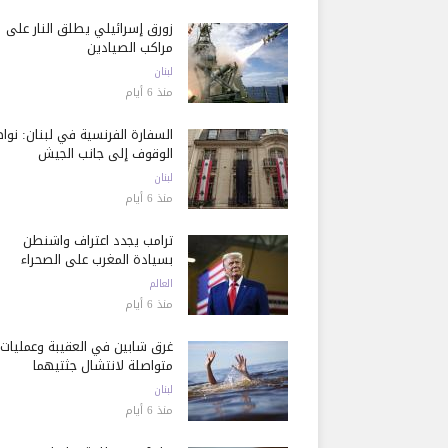
زورق إسرائيلي يطلق النار على
مراكب الصيادين
لبنان
منذ 6 أيام
السفارة الفرنسية في لبنان: نوا
الوقوف إلى جانب الجيش
لبنان
منذ 6 أيام
ترامب يجدد اعتراف واشنطن
بسيادة المغرب على الصحراء
العالم
منذ 6 أيام
غرق شابين في العقيبة وعمليات
متواصلة لانتشال جثتيهما
لبنان
منذ 6 أيام