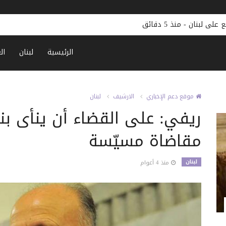
 على لبنان
-
منذ 5 دقائق
الرئيسية
لبنان
ال
موقع دعم الإخباري
الارشيف
لبنان
ريفي: على القضاء أن ينأى ب
مقاضاة مسيّسة
لبنان
منذ 4 أعوام