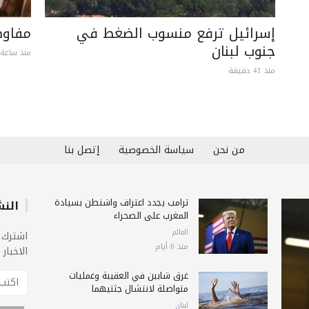
إسرائيل ترفع منسوب الضغط في
مفاوض
جنوب لبنان
منذ ساعة 
منذ 41 دقيقة
من نحن
سياسة الخصوصية
إتصل بنا
ترامب يجدد اعتراف واشنطن بسيادة
النش
المغرب على الصحراء
العالم
اشترك 
منذ 6 أيام
الاخبار
غرق شابين في العقيبة وعمليات
متواصلة لانتشال جثتيهما
لبنان