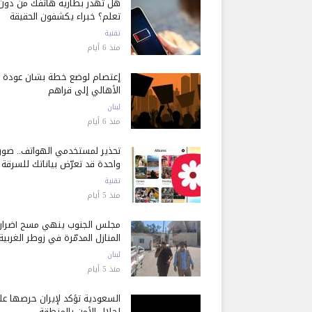
هل تُهدر بطارية هاتفك من دون
تعلم؟ خبراء يكشفون الحقيقة
تقنية
منذ 6 أيام
إعتصام لوضع خطة بشأن عودة
الأهالي إلى قراهم
لبنان
منذ 6 أيام
تحذير لمستخدمي الهواتف.. صور
واحدة قد تعرّض بياناتك للسرقة
تقنية
منذ 5 أيام
مجلس الجنوب ينهي مسح أضرار
المنازل المدمّرة في زوطر الغربية
لبنان
منذ 5 أيام
السعودية تؤكد لإيران حرصها ع
إحلال الأمن بالمنطقة