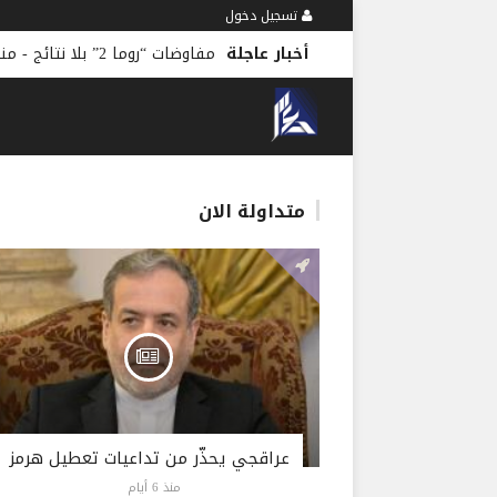
تسجيل دخول
أخبار عاجلة
مفاوضات “روما 2” بلا نتائج
-
منذ 7 د
متداولة الان
عراقجي يحذّر من تداعيات تعطيل هرمز
منذ 6 أيام