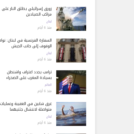
زورق إسرائيلي يطلق النار على
مراكب الصيادين
لبنان
منذ 6 أيام
السفارة الفرنسية في لبنان: نوا
الوقوف إلى جانب الجيش
لبنان
منذ 6 أيام
ترامب يجدد اعتراف واشنطن
بسيادة المغرب على الصحراء
العالم
منذ 6 أيام
غرق شابين في العقيبة وعمليات
متواصلة لانتشال جثتيهما
لبنان
منذ 6 أيام