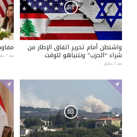
واشنطن أمام تحرير اتفاق الإطار من
مفاوضات “
شراء “الحزب” ونتنياهو للوقت
منذ 7 دقائق
منذ 3 دقائق