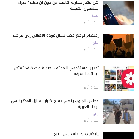
هل تُهدر بطارية هاتفك من دون أن تعلم؟ خبراء
يكشفون الحقيقة
تقنية
منذ 6 أيام
إعتصام لوضع خطة بشأن عودة الأهالي إلى قراهم
لبنان
منذ 6 أيام
تحذير لمستخدمي الهواتف.. صورة واحدة قد تعرّض
بياناتك للسرقة
تقنية
منذ 6 أيام
مجلس الجنوب ينهي مسح أضرار المنازل المدمّرة في
زوطر الغربية
لبنان
منذ 5 أيام
إليكم جديد ملف رأس النبع