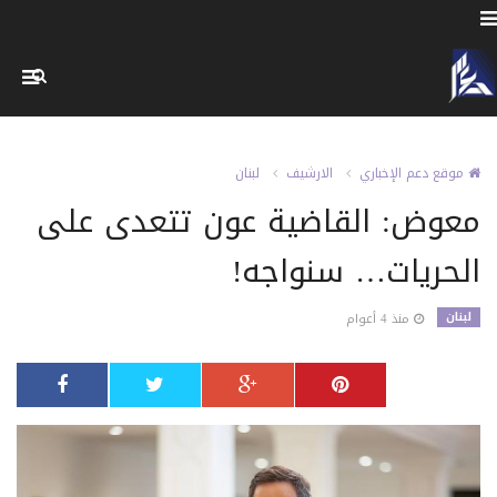
موقع دعم الإخباري
الارشيف
لبنان
معوض: القاضية عون تتعدى على
الحريات… سنواجه!
لبنان
منذ 4 أعوام