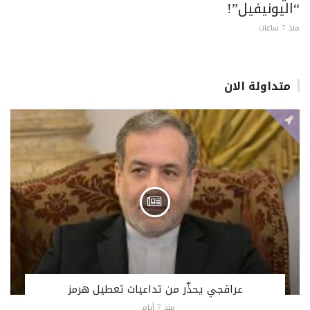
“اليونيفيل”!
منذ 7 ساعات
متداولة الان
عراقجي يحذّر من تداعيات تعطيل هرمز
منذ 7 أيام