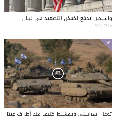
واشنطن تدفع لخفض التصعيد في لبنان
منذ 33 دقيقة
توغل إسرائيلي وتمشيط كثيف عند أطراف عيتا