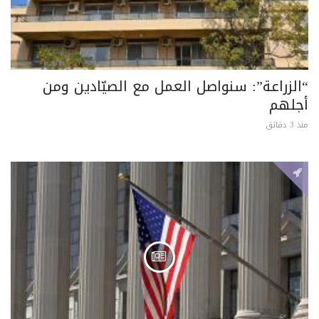
“الزراعة”: سنواصل العمل مع الصيّادين ومن
أجلهم
منذ 3 دقائق