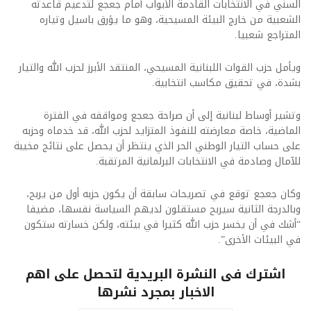
السني في الانتخابات القادمة الأبواب أمام جعجع لتدعيم قاعدته
الشعبية من خارج البيئة المسيحية، وهو ما يؤرق باسيل وتياره
المتراجع شعبيا.
ويأمل حزب القوات اللبنانية المسيحي، المنتقد الأبرز لحزب الله والتيار
بشدة، في تحقيق مكاسب انتخابية.
وتشير أوساط لبنانية إلى أن صراحة جعجع ومواقفه في الفترة
الماضية، خاصة معارضته للنفوذ المتزايد لحزب الله، قد خدماه وحزبه
على حساب التيار الوطني الحر الذي ينتظر أن يحصل على نتائج مخيبة
للآمال وصادمة في الانتخابات البرلمانية المرتقبة.
وكان جعجع توقع في تصريحات سابقة أن يكون حزبه أول من يربح،
وبالدرجة الثانية سيربح مستقلون لديهم السياسة نفسها، مضيفا
“أشك في أن يخسر حزب الله كثيرا في بيئته، ولكن خسارته ستكون
في البيئات الأخرى”.
اشترك فى النشرة البريدية لتحصل على اهم
الاخبار بمجرد نشرها