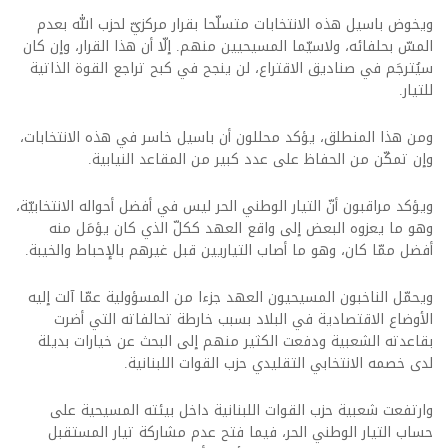
ويخوض باسيل هذه الانتخابات متسلّحا بقرار مركزيّ لحزب الله بعدم
المسّ بحلفائه، ولاسيّما المسيحيين منهم. إلّا أن هذا القرار، وإن كان
سيُترجَم في صناديق الاقتراع، لن ينجح في كبح تراجع القوة الذاتية
للتيار.
ومن هذا المنطلق، يؤكد محللون أن باسيل خاسر في هذه الانتخابات،
وإن تمكّن من الحفاظ على عدد كبير من المقاعد النيابية.
ويؤكد مراقبون أنّ التيار الوطني الحر ليس في أفضل أحواله الانتخابيّة،
وهو ما يعزوه البعض إلى واقع العهد ككلّ الذي كان يؤمَل منه
أفضل ممّا كان، وهو ما أصاب التياريين قبل غيرهم بالإحباط والخيبة.
ويحمّل الناخبون المسيحيون العهد جزءا من المسؤولية عمّا آلت إليه
الأوضاع الاقتصادية في البلاد بسبب خارطة تحالفاته التي أضرت
بقاعدته الشعبية ودفعت الكثير منهم إلى البحث عن خيارات بديلة
لدى خصمه الانتخابي التقليدي حزب القوات اللبنانية.
وارتفعت شعبية حزب القوات اللبنانية داخل بيئته المسيحية على
حساب التيار الوطني الحر، فيما فتح عدم مشاركة تيار المستقبل