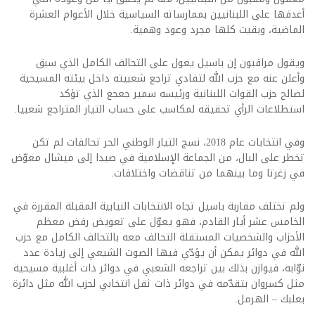
أغدقها على اللبنانيين بممارساته السياسية خلال الأعوام العشرة
الماضية، وبقيت كلها مجرد وعود وهمية.
ويقول مراقبون إن باسيل يعول على التحالف الكامل الذي سبق
وأعلن عنه مع حزب الله لتفادي تراجع شعبيته داخل بيئته المسيحية
لصالح حزب القوات اللبنانية ورئيسه سمير جعجع الذي تؤكد
استطلاعات الرأي تحقيقه لمكاسب على حساب التيار المتراجع شعبيا.
وفي انتخابات عام 2018، نسج التيار الوطني الحر تحالفات لم تكن
تخطر على البال، من الجماعة الإسلامية في صيدا إلى ميشال معوّض
في زغرتا وما بينهما من تناقضات واختلافات.
ولم تختلف مقاربة باسيل تجاه الانتخابات النيابية المقبلة المقررة في
الخامس عشر أيار القادم، فهو يعوّل على تعويض رفض معظم
الأحزاب والشخصيات المستقلة التحالف معه بالتحالف الكامل مع حزب
الله في دوائر يمكن أن يؤدّي فيها الصوت الشيعي إلى زيادة عدد
نوّابه، فيوازن بذلك بين تراجعه الشعبي في دوائر ذات أغلبية مسيحية
مثل كسروان بتقدّمه في دوائر ذات ثقل انتخابي لحزب الله مثل دائرة
بعلبك – الهرمل.