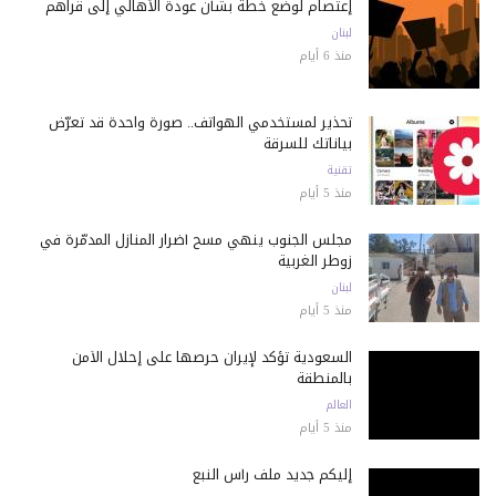
إعتصام لوضع خطة بشأن عودة الأهالي إلى قراهم
لبنان
منذ 6 أيام
تحذير لمستخدمي الهواتف.. صورة واحدة قد تعرّض
بياناتك للسرقة
تقنية
منذ 5 أيام
مجلس الجنوب ينهي مسح أضرار المنازل المدمّرة في
زوطر الغربية
لبنان
منذ 5 أيام
السعودية تؤكد لإيران حرصها على إحلال الأمن
بالمنطقة
العالم
منذ 5 أيام
إليكم جديد ملف رأس النبع