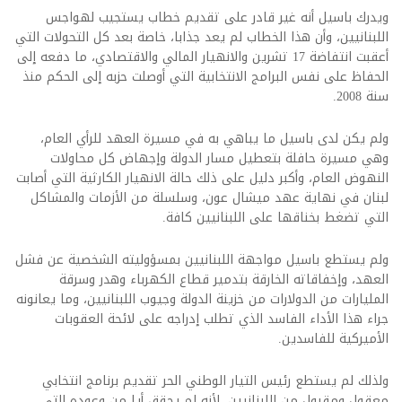
ويدرك باسيل أنه غير قادر على تقديم خطاب يستجيب لهواجس
اللبنانيين، وأن هذا الخطاب لم يعد جذابا، خاصة بعد كل التحولات التي
أعقبت انتفاضة 17 تشرين والانهيار المالي والاقتصادي، ما دفعه إلى
الحفاظ على نفس البرامج الانتخابية التي أوصلت حزبه إلى الحكم منذ
سنة 2008.
ولم يكن لدى باسيل ما يباهي به في مسيرة العهد للرأي العام،
وهي مسيرة حافلة بتعطيل مسار الدولة وإجهاض كل محاولات
النهوض العام، وأكبر دليل على ذلك حالة الانهيار الكارثية التي أصابت
لبنان في نهاية عهد ميشال عون، وسلسلة من الأزمات والمشاكل
التي تضغط بخناقها على اللبنانيين كافة.
ولم يستطع باسيل مواجهة اللبنانيين بمسؤوليته الشخصية عن فشل
العهد، وإخفاقاته الخارقة بتدمير قطاع الكهرباء وهدر وسرقة
المليارات من الدولارات من خزينة الدولة وجيوب اللبنانيين، وما يعانونه
جراء هذا الأداء الفاسد الذي تطلب إدراجه على لائحة العقوبات
الأميركية للفاسدين.
ولذلك لم يستطع رئيس التيار الوطني الحر تقديم برنامج انتخابي
معقول ومقبول من اللبنانيين، لأنه لم يحقق أيا من وعوده التي