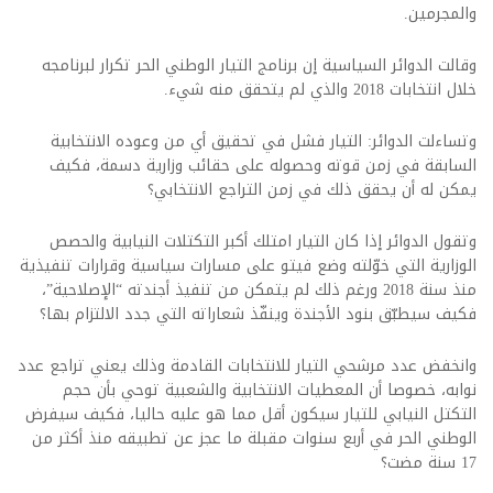
والمجرمين.
وقالت الدوائر السياسية إن برنامج التيار الوطني الحر تكرار لبرنامجه
خلال انتخابات 2018 والذي لم يتحقق منه شيء.
وتساءلت الدوائر: التيار فشل في تحقيق أي من وعوده الانتخابية
السابقة في زمن قوته وحصوله على حقائب وزارية دسمة، فكيف
يمكن له أن يحقق ذلك في زمن التراجع الانتخابي؟
وتقول الدوائر إذا كان التيار امتلك أكبر التكتلات النيابية والحصص
الوزارية التي خوّلته وضع فيتو على مسارات سياسية وقرارات تنفيذية
منذ سنة 2018 ورغم ذلك لم يتمكن من تنفيذ أجندته “الإصلاحية”،
فكيف سيطبّق بنود الأجندة وينفّذ شعاراته التي جدد الالتزام بها؟
وانخفض عدد مرشحي التيار للانتخابات القادمة وذلك يعني تراجع عدد
نوابه، خصوصا أن المعطيات الانتخابية والشعبية توحي بأن حجم
التكتل النيابي للتيار سيكون أقل مما هو عليه حاليا، فكيف سيفرض
الوطني الحر في أربع سنوات مقبلة ما عجز عن تطبيقه منذ أكثر من
17 سنة مضت؟