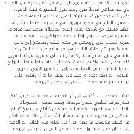
فكرة ناقشها مع شريكه سوري الجنسية، من خلال دعوة على العشاء
في أحد مقاهي مدينة صور. وبعد قبول المغدورات تلبية الدعوة،
وفي أثناء وجودهن في سيارته، ادعى رغبته في اطلاعهم على
«العمل» الجاري في مغارة موجودة في خراج بلدة «أنصار» (كان قد
أعدّها مسبقاً مع شريكه لغرض إتمام الجريمة)، مدعياً أنها عبارة عن
«مشروع سياحي» يقوم بإنجازه. وعند وصولهم إلى المغارة قاما
بضرب الضحايا على رؤوسهن من جهة الخلف ودفعهن إلى داخل
المغارة ومن ثم إطلاق النار عليهن من سلاح صيد بنية القتل (عثر
عليه في منزل حسين ف.). ولاحقاً وبناءً على مشورة شريكه السوري،
قاما بدفن الجثث وإغلاق الحفرة بمادة الإسمنت منعاً لانبعاث الروائح،
وغادرا المكان. وتشير المعلومات، إلى أن التقرير الأولي للطبيب
الشرعي، لم يذكر وجود أي عبث في الجثث، ما له أن يقضي على
فرضية «بيع الأعضاء» كسبب أدى إلى حصول الجريمة.
وتشير معلومات «الأخبار»، إلى أن التحقيقات مع الجاني والتي تتمّ
تحت إشراف القاضي غسان عويدات، وعدت شعبة «المعلومات»
بإنجازها ورسم الصورة الكاملة للجريمة خلال 3 أيام من تاريخ تسلم
المتهم من مديرية المخابرات، علماً أن الأخيرة كان لها الحصة الأكبر
من كشف ملابسات ما حصل، بدءاً من العثور على الجاني ثم الوصول
إلى مكان دفن الجثث وإماطة اللثام عن السياق المبدئي للجريمة.