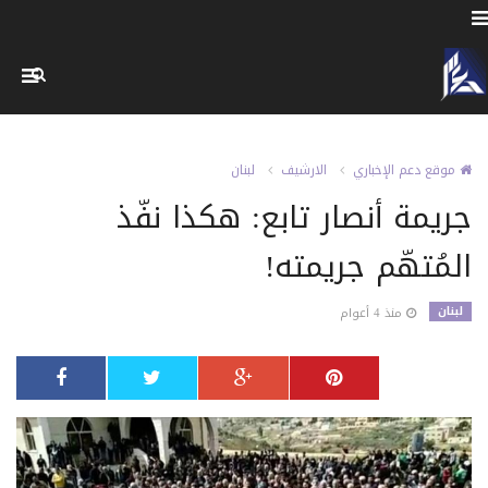
موقع دعم الإخباري
الارشيف
لبنان
جريمة أنصار تابع: هكذا نفّذ
المُتهّم جريمته!
لبنان
منذ 4 أعوام