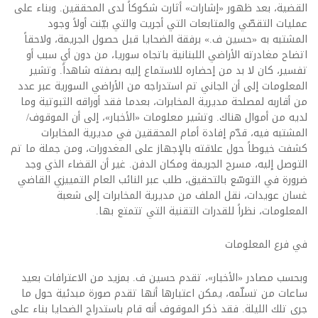
القضية، بعد ظهور «إشارات» أثارت شكوكاً لدى المحققين. وبناء على
عمليات التقصّي والمتابعات التي أجريت والتي بيّنت أولاً وجود
المشتبه به «حسين ف.» برفقة الضحايا قبل حصول الجريمة، ولاحقاً
اتضاح مغادرته الأراضي اللبنانية باتجاه سوريا، من دون أي سبب أو
تفسير، كان لا بد من إحضاره للاستماع إليه بصفته شاهداً. وتشير
المعلومات إلى أن الجاني تم استدراجه من الأراضي السورية عبر عدد
من أقاربه لمصلحة مديرية المخابرات، بعدما فقد أوراقه الثبوتية وما
لديه من أموال هناك. وتشير معلومات «الأخبار»، إلى أن الموقوف/
المشتبه فيه، قدّم إفادة أمام المحققين في مديرية المخابرات
كشفت خيوطاً حول علاقته بالإجهاز على المغدورات، ومن جملة ما تم
التوصل إليه، مسرح الجريمة ومكان الدفن. غير أن القضاء الذي وجد
ضرورة في التوسّع بالتحقيق، طلب عبر النائب العام التمييزي القاضي
غسان عويدات، نقل الملف من مديرية المخابرات إلى شعبة
المعلومات، نظراً للقدرات التقنية التي تتمتع بها.
في فرع المعلومات
وبحسب مصادر «الأخبار»، تقدم حسين ف. بمزيد من الاعترافات بعيد
ساعات من تسلّمه، يمكن اعتبارها أنها تقدم صورة مبدئية حول ما
جرى تلك الليلة. فقد ذكر الموقوف أنه قام باستدراج الضحايا بناء على