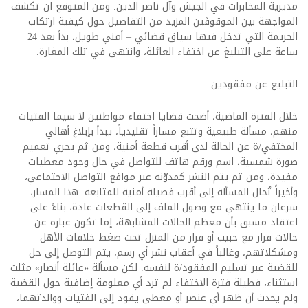
مديرية المخابرات في الجيش وآل ناصر الدين. ومن المتوقع ان تكشف
المواجهة بين الموقوفَين المزيد من التفاصيل حول كيفية ارتكاب
الجريمة التي تدخل فيها سياق قضائي – أمني طويل، بدأ بعد 24
ساعة على التبليغ عن اختفاء العائلة، وانتهى في تلك المغارة.
التبليغ عن مفقودين
خلال الفترة الماضية، أضحت قضايا اختفاء مواطنين لا سيما الفتيات
منهم، مسألة طبيعية وتتبع مساراً تقليدياً، يبدأ بإبلاغ أهالي
المختفي/ة عن الحالة لدى أقرب قطعة أمنية، ومن ثم يجري تعميم
صورة شمسية، اسم ورقم هاتف للتواصل في حال وجود معطيات
مفيدة، ومن ثم يتم النشر كمدوّنة عبر مواقع التواصل الاجتماعي،
وأخيراً تُحال المسألة إلى أقرب فصيلة أمنية للمتابعة. هذا المسار،
سرعان ما ينتهي مع وصول الملف إلى القطعات عادة، بناءً على
اعتقاد مسبق بأن معظم الحالات المشابهة، إما تكون عبارة عن
حالات فرار مع حبيب أو فرار من المنزل تحت ضغط خلافات الأهل
ومشكلاتهم، وغالباً في أعقاب نشر أي رسم، يتم التوصل إلى حل
للقضية عبر تسليم المفقود/ة لنفسه. لكن مسألة «عائلة أنصار» مثلت
استثناء، فطيلة فترة الاختفاء لم ترد أي معلومة إضافية حول القضية
ولم يحدث أن ظهر أي عنصر أو معطى يقود إلى الفتيات ووالدتهما،