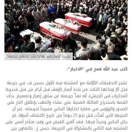
جريمة أنصار تابع: هكذا نفّذ المُتهّم جريمته!
كتب عبد الله قمح في “الاخبار”:
تشير التحقيقات الأوّلية مع المشتبه فيه الأول حسين ف. في جريمة
قتل أمّ وبناتها الثلاث من بلدة أنصار (أوقفَ قبل أيام من قبل مديرية
المخابرات في الجيش)، أنه نفذّ جريمته عن سابق إصرار وتصميم. بدأت
القصة باستدراج العائلة الضحية على عشاء وانتهت بإطلاق النار على
الصدور والرؤوس في مغارة اختارها الجاني مسرحاً لجريمته. غير أن
الجريمة التي نُفذّت قبل نحو 25 يوماً من تاريخ اكتشاف أمرها، لم
يكن الجاني وحيداً فيها. فقد ألقي القبض في وقت متأخر أمس على
المشتبه فيه الثاني بالمشاركة في الجريمة، حسن غ.، بالتعاون بين