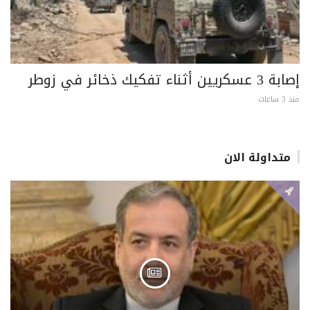
إصابة 3 عسكريين أثناء تفكيك ذخائر في زوطر
منذ 3 ساعات
متداولة الان