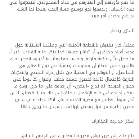
ما دفع بذويهم إلى اعتبارهم في عداد المفقودين، ليتصرّفوا على
هذه الأسباب، ويذهبوا نحو توسيع مسار البحث بعدما نما الشك
لديهم بحصول أمر مريب.
التحرّي ينتظر
عملياً، كان يفترض بالقطعة الأمنية التي وصلتها الاستنابة حول
وجود أفراد مختفين، أن تباشر عملها كما ينصّ عليه القانون، غير أن
ما حصل مثّل علامة فارقة. وبحسب معلومات «الأخبار»، انحصر تحرك
«التحري» في انتظار أي معلومات إضافية من دون التعمّق في
التفاصيل، أو التوسّع في القضية من خلال إجراء التقصي والتحرّيات
اللازمة كاحتمال قائمة لحصول عملية خطف. وطوال 25 يوماً على
حصول الجريمة، لم يُدرج «التحري» أي إضافة على ما جرى، وهو ما
يمكن إدراجه في خانة الإهمال. يضاف إلى ذلك مسار قضائي ليس
أقل سوءاً، تعامل مع قضية الاختفاء على أنها «حادثة غياب غير
قصري وناتجة من قرار بمحض الإرادة»، وسرعان ما يجري حلها.
تدخل مديرية المخابرات
دام ذلك إلى حين تولي مديرية المخابرات في الجيش اللبناني