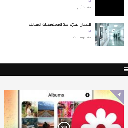
لبنان
منذ 5 أيام
الضّمان يتحرّك ضدّ المستشفيات المخالفة!
لبنان
منذ يوم واحد