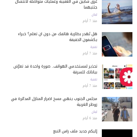
غرق شابين في العقيبة وعمليات متواصلة لانتشال
جثتيهما
لبنان
منذ 7 أيام
هل تُهدر بطارية هاتفك من دون أن تعلم؟ خبراء
يكشفون الحقيقة
تقنية
منذ 7 أيام
تحذير لمستخدمي الهواتف.. صورة واحدة قد تعرّض
بياناتك للسرقة
تقنية
منذ 7 أيام
مجلس الجنوب ينهي مسح أضرار المنازل المدمّرة في
زوطر الغربية
لبنان
منذ 6 أيام
إليكم جديد ملف رأس النبع