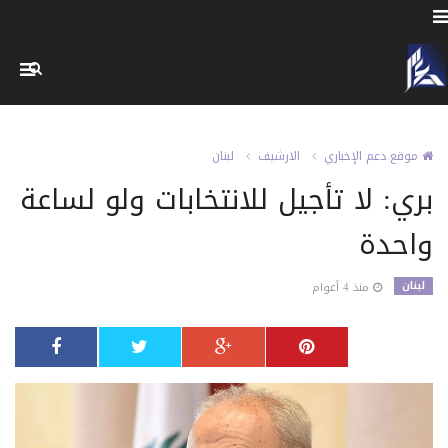
موقع دعم الإخباري
الارشيف
لبنان
بري: لا تأجيل للانتخابات ولو لساعة
واحدة
لبنان
منذ 4 أعوام