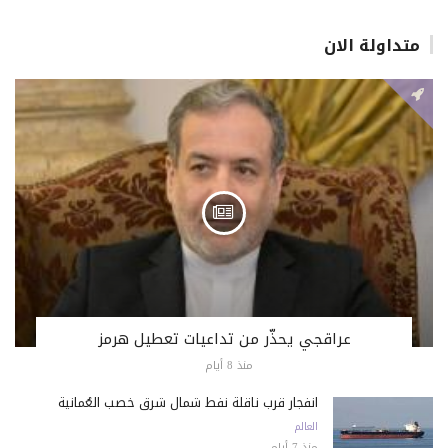
متداولة الان
عراقجي يحذّر من تداعيات تعطيل هرمز
منذ 8 أيام
انفجار قرب ناقلة نفط شمال شرق خصب العُمانية
العالم
منذ 7 أيام