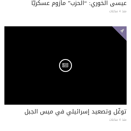
عيسى الخوري: “الحزب” مأزوم عسكريًّا
منذ 4 ساعات
توغّل وتصعيد إسرائيلي في ميس الجبل
منذ 4 ساعات