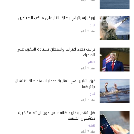
زورق إسرائيلي يطلق النار على مراكب الصيادين
لبنان
منذ 7 أيام
ترامب يجدد اعتراف واشنطن بسيادة المغرب على
الصحراء
العالم
منذ 7 أيام
غرق شابين في العقيبة وعمليات متواصلة لانتشال
جثتيهما
لبنان
منذ 7 أيام
هل تُهدر بطارية هاتفك من دون أن تعلم؟ خبراء
يكشفون الحقيقة
تقنية
منذ 7 أيام