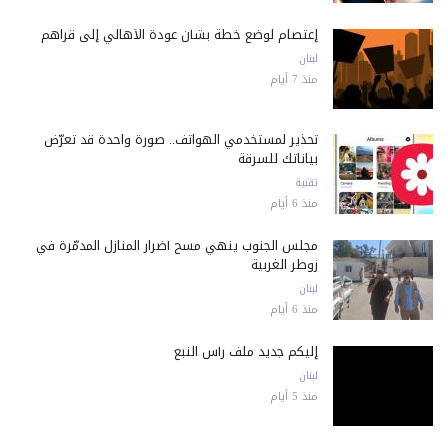
إعتصام لوضع خطة بشأن عودة الأهالي إلى قراهم
لبنان
منذ 7 أيام
تحذير لمستخدمي الهواتف.. صورة واحدة قد تعرّض
بياناتك للسرقة
تقنية
منذ 6 أيام
مجلس الجنوب ينهي مسح أضرار المنازل المدمّرة في
زوطر الغربية
لبنان
منذ 6 أيام
إليكم جديد ملف رأس النبع
لبنان
منذ 5 أيام