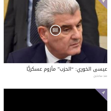
عيسى الخوري: “الحزب” مأزوم عسكريًّا
منذ ساعتين