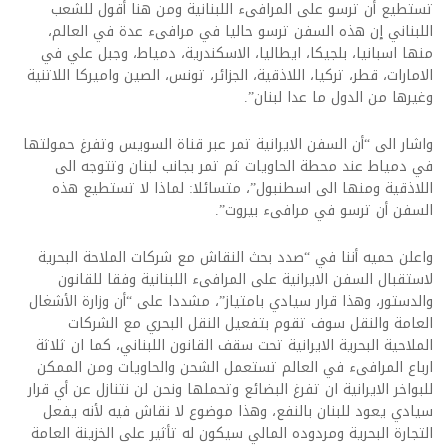
تستطيع أن ترسو على المرافىء اللبنانية ومن هنا أقول للشعب
اللبناني إن هذه السفن ترسو حاليا في مرافىء عدة في العالم،
منها اسبانيا، بلجيكا، ايطاليا، الاسكندرية، دمياط، وجبل علي في
الامارات، قطر، تركيا، اللاذقية، الجزائر، تونس، الصين واميركا اللاتنية
وغيرها من الدول ما عدا لبنان”.
واشار الى “أن السفن الايرانية تمر عبر قناة السويس وتفرغ حمولتها
في دمياط عند محطة الحاويات ثم تمر بجانب لبنان وتتوجه الى
اللاذقية ومنها الى اسطنبول”، متسائلا: لماذا لا تستطيع هذه
السفن أن ترسو في مرافىء بيروت”.
واعلن حميه أننا في “صدد بحث النقاش مع شركات الملاحة البحرية
لاستقبال السفن الايرانية على المرافىء اللبنانية وفقا للقانون
والدستور، وهذا قرار سيادي بامتياز”، مشددا على “أن وزارة الأشغال
العامة والنقل سوف تقوم بتفعيل النقل البحري مع الشركات
الملاحية البحرية الايرانية تحت سقف القانون اللبناني، كما ان ثلاثة
ارباع المرافىء في العالم تستعمل الشحن والحاويات ومن الممكن
للبواخر الايرانية ان تفرغ البضائع وتحملها ونحن لن نتنازل عن أي قرار
سيادي يعود للبنان بالنفع، وهذا موضوع لا نقاش فيه لأنه يفعل
التجارة البحرية ومردوده المالي سيكون له تأثير على الخزينة العامة