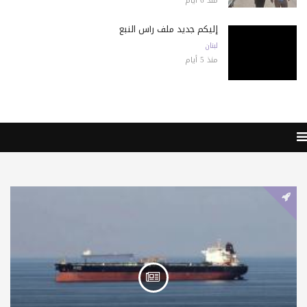
منذ 6 أيام
إليكم جديد ملف رأس النبع
لبنان
منذ 5 أيام