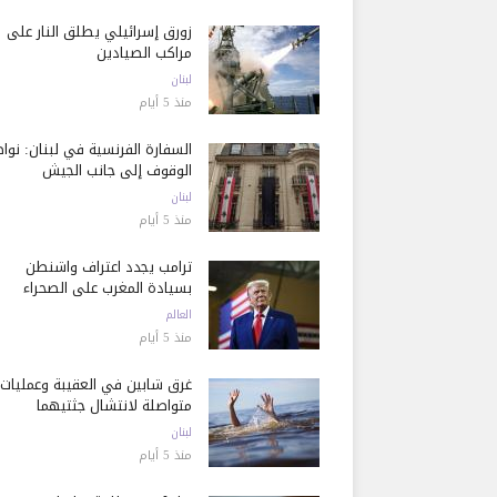
زورق إسرائيلي يطلق النار على
مراكب الصيادين
لبنان
منذ 5 أيام
السفارة الفرنسية في لبنان: نوا
الوقوف إلى جانب الجيش
لبنان
منذ 5 أيام
ترامب يجدد اعتراف واشنطن
بسيادة المغرب على الصحراء
العالم
منذ 5 أيام
غرق شابين في العقيبة وعمليات
متواصلة لانتشال جثتيهما
لبنان
منذ 5 أيام