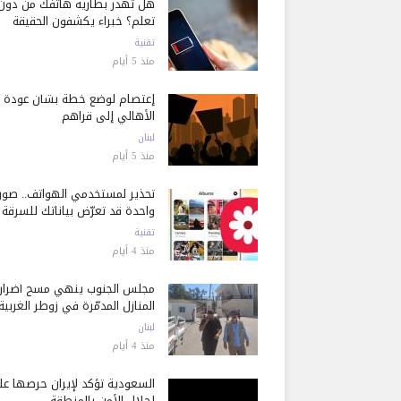
هل تُهدر بطارية هاتفك من دون
تعلم؟ خبراء يكشفون الحقيقة
تقنية
منذ 5 أيام
إعتصام لوضع خطة بشأن عودة
الأهالي إلى قراهم
لبنان
منذ 5 أيام
تحذير لمستخدمي الهواتف.. صور
واحدة قد تعرّض بياناتك للسرقة
تقنية
منذ 4 أيام
مجلس الجنوب ينهي مسح أضرار
المنازل المدمّرة في زوطر الغربية
لبنان
منذ 4 أيام
السعودية تؤكد لإيران حرصها ع
إحلال الأمن بالمنطقة