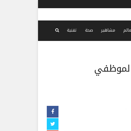
تدخّل أميركي يوقف هجومًا إسرائيليًّا واسعًا ضد 
عالم
مشاهير
صحة
تقنية
 لموظفي