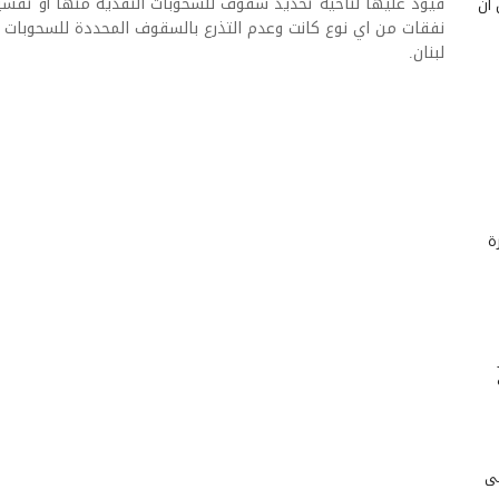
قيود عليها لناحية تحديد سقوف للسحوبات النقدية منها أو تقس
 أن
نفقات من اي نوع كانت وعدم التذرع بالسقوف المحددة للسحوبات
لبنان.
ة
لى