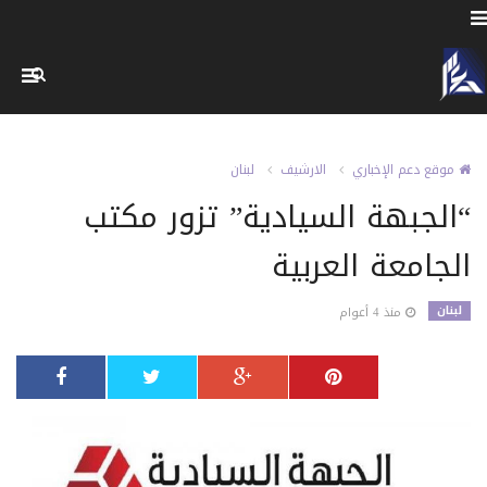
موقع دعم الإخباري
الارشيف
لبنان
“الجبهة السيادية” تزور مكتب
الجامعة العربية
لبنان
منذ 4 أعوام