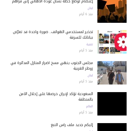
إعتصام لوضع خطة بشأن عودة الأهالي إلى قراهم
لبنان
منذ 6 أيام
تحذير لمستخدمي الهواتف.. صورة واحدة قد تعرّض
بياناتك للسرقة
تقنية
منذ 5 أيام
مجلس الجنوب ينهي مسح أضرار المنازل المدمّرة في
زوطر الغربية
لبنان
منذ 5 أيام
السعودية تؤكد لإيران حرصها على إحلال الأمن
بالمنطقة
العالم
منذ 5 أيام
إليكم جديد ملف رأس النبع