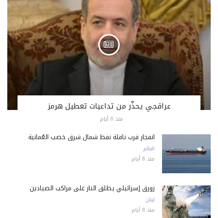
عراقجي يحذّر من تداعيات تعطيل هرمز
منذ 8 أيام
انفجار قرب ناقلة نفط شمال شرق خصب العُمانية
العالم
منذ 8 أيام
زورق إسرائيلي يطلق النار على مراكب الصيادين
لبنان
منذ 8 أيام