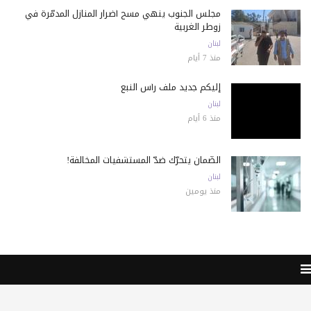
مجلس الجنوب ينهي مسح أضرار المنازل المدمّرة في
زوطر الغربية
لبنان
منذ 7 أيام
إليكم جديد ملف رأس النبع
لبنان
منذ 6 أيام
الضّمان يتحرّك ضدّ المستشفيات المخالفة!
لبنان
منذ يومين