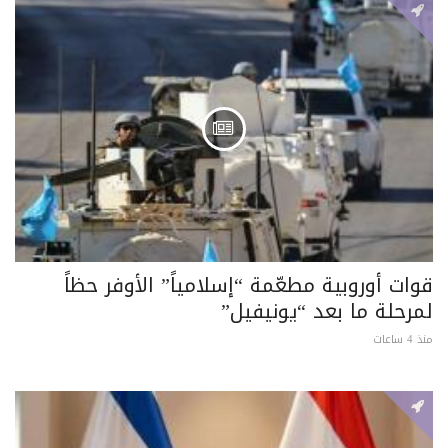
قوات أوروبية مطعّمة “إسلامياً” الأوفر حظاً
لمرحلة ما بعد “يونيفيل”
منذ 4 ساعات