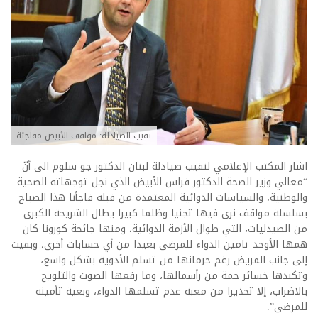
نقيب الصيادلة: مواقف الأبيض مفاجئة
اشار المكتب الإعلامي لنقيب صيادلة لبنان الدكتور جو سلوم الى أنّ
“معالي وزير الصحة الدكتور فراس الأبيض الذي نجل توجهاته الصحية
والوطنية، والسياسات الدوائية المعتمدة من قبله فاجأنا هذا الصباح
بسلسلة مواقف نرى فيها تجنيا وظلما كبيرا يطال الشريحة الكبرى
من الصيدليات، التي طوال الأزمة الدوائية، ومنها جائحة كورونا كان
همها الأوحد تامين الدواء للمرضى بعيدا من أي حسابات أخرى، وبقيت
إلى جانب المريض رغم حرمانها من تسلم الأدوية بشكل واسع،
وتكبدها خسائر جمة من رأسمالها، وما رفعها الصوت والتلويح
بالاضراب، إلا تحذيرا من مغبة عدم تسلمها الدواء، وبغية تأمينه
للمرضى”.