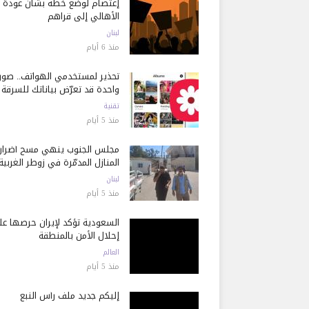
إعتصام لوضع خطة بشأن عودة
الأهالي إلى قراهم
لبنان
منذ 6 أيام
تحذير لمستخدمي الهواتف.. صور
واحدة قد تعرّض بياناتك للسرقة
تقنية
منذ 5 أيام
مجلس الجنوب ينهي مسح أضرار
المنازل المدمّرة في زوطر الغربية
لبنان
منذ 5 أيام
السعودية تؤكد لإيران حرصها ع
إحلال الأمن بالمنطقة
العالم
منذ 5 أيام
إليكم جديد ملف رأس النبع