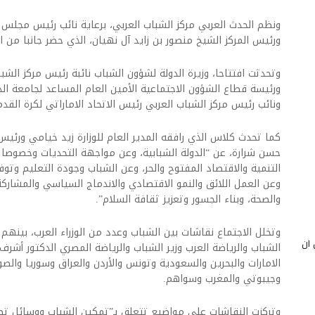
ونظم الحدث العربي مركز الشباب العربي، برعاية نائب رئيس مجلس ال
ورئيس المركز الشيخ منصور بن زايد آل نهيان، الذي حضر جانبا من ال
وتحدثت افتتاحا، وزيرة الدولة لشؤون الشباب نائبة رئيس مركز الش
ورئيسة قطاع الشؤون الاجتماعية الأمين العام المساعد لجامعة الدول
ونائب رئيس مركز الشباب العربي رئيس الاتحاد الاماراتي لكرة القد
كما تحدث كلاس الذي رافقه المدير العام للوزارة زيد خيامي ورئيس د
حسن شرارة، عن “الدولة الشبابية، وعن مواجهة التحديات وخصوصا 
التنمية والاقتصاد المفتوح والحر، وعن الشباب وجودة التعليم وتوف
وعن العمل اللائق والنمو الاقتصادي والاندماج السياسي والمشاركة
والصحة، وبناء الجسور وتعزيز ثقافة السلام”.
وتخلل الاجتماع نقاشات بين الشباب وعدد من الوزراء العرب، بينهم
 أن
الشباب والرياضة العرب وزير الشباب والرياضة المصري الدكتور أشرف
الامارات والبحرين والسعودية وتونس والأردن والعراق وسوريا وال
وجيبوتي والمغرب وسواهم.
وتركزت النقاشات على مواضيع تتعلق بـ”تمكين الشباب ووسائل تطو