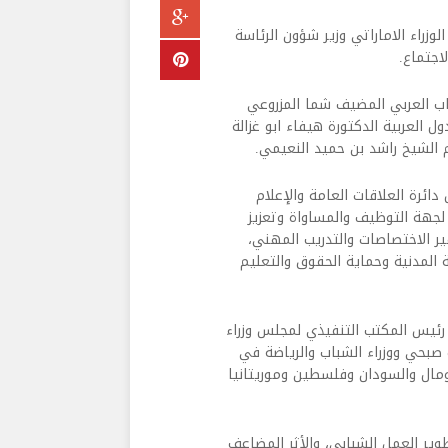
وزراء الاماراتي وزير شؤون الرئاسة
اجتماع.
باب العربي المضيف شما المزروعي
 العربية الدكتورة هيفاء ابو غزالة
م الشيخ راشد بن حميد النعيمي.
ائرة العلاقات العامة والإعلام
لجهة التوظيف والمساواة وتعزيز
ير الاختصاصات والتدريب المهني،
 المدنية وحماية الحقوق والتعليم
 رئيس المكتب التنفيذي لمجلس وزراء
 صبحي ووزراء الشباب والرياضة في
صومال والسودان وفلسطين وموريتانيا
ير العمل الشبابي، والأثر المضاعف