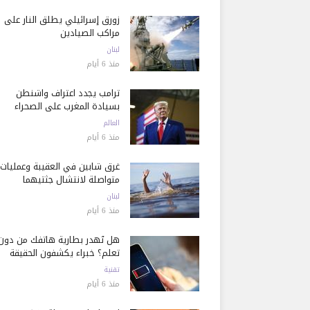
زورق إسرائيلي يطلق النار على
مراكب الصيادين
لبنان
منذ 6 أيام
ترامب يجدد اعتراف واشنطن
بسيادة المغرب على الصحراء
العالم
منذ 6 أيام
غرق شابين في العقيبة وعمليات
متواصلة لانتشال جثتيهما
لبنان
منذ 6 أيام
هل تُهدر بطارية هاتفك من دون
تعلم؟ خبراء يكشفون الحقيقة
تقنية
منذ 6 أيام