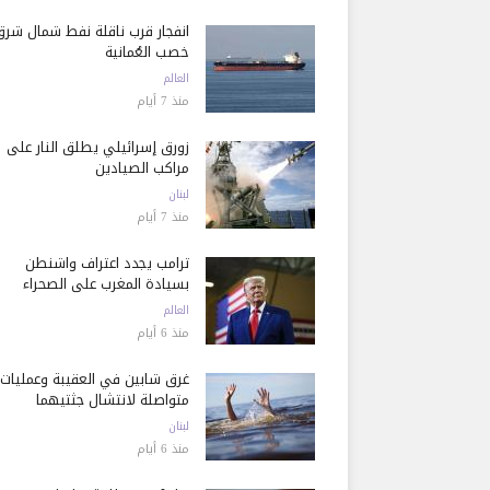
انفجار قرب ناقلة نفط شمال شرق
خصب العُمانية
العالم
منذ 7 أيام
زورق إسرائيلي يطلق النار على
مراكب الصيادين
لبنان
منذ 7 أيام
ترامب يجدد اعتراف واشنطن
بسيادة المغرب على الصحراء
العالم
منذ 6 أيام
غرق شابين في العقيبة وعمليات
متواصلة لانتشال جثتيهما
لبنان
منذ 6 أيام