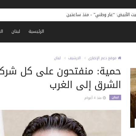
ت الأبيض: “عار وطني”
-
منذ ساعتين
الرئيسية
لبنان
ال
موقع دعم الإخباري
الارشيف
لبنان
حمية: منفتحون على كل شركة
الشرق إلى الغرب
لبنان
منذ 4 أعوام