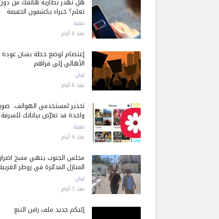
هل تُهدر بطارية هاتفك من دون
تعلم؟ خبراء يكشفون الحقيقة
تقنية
منذ 6 أيام
إعتصام لوضع خطة بشأن عودة
الأهالي إلى قراهم
لبنان
منذ 6 أيام
تحذير لمستخدمي الهواتف.. صور
واحدة قد تعرّض بياناتك للسرقة
تقنية
منذ 6 أيام
مجلس الجنوب ينهي مسح أضرار
المنازل المدمّرة في زوطر الغربية
لبنان
منذ 5 أيام
إليكم جديد ملف رأس النبع