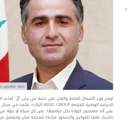
حمية: منفتحون ع
اوضح وزير الأشغال العامة والنقل علي حمية في بيان، أنّ “لقاءه ال
الايرانية الوطنية القابضة IRISIL GROUP ال
على أننا منفتحون كوزارة بكل مرافقها، على كل شركة أو دولة من 
بامتياز، طبقا للقوانين والدستور، مراعاة لمصلحة لبنان ولتفعيل م