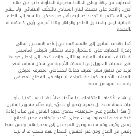
المصارف من جهة وعلى الحالة المصرفية المتأزمة ذاتياً من جهة
أخرى، والأهم على تصنيف لبنان السيادي بالتخلّف الانتقائي. ولا يبقى
على المستثمر إلا تحديد خسارته بأقل ضرر ممكن، بالنسبة إلى الحالة
اللبنانية ليس بالمتناول الحاضر والجاهز. وهذا أمر في رأيي لا علاقة له
بالتضخم.
كما يهدف القانون إلى «المساهمة في إعادة الاستقرار المالي
وقدرة المصارف على الاستمرار، وهما يشكلان شرطين أساسيين
لاستئناف العمليات المالية. وبالتالي، فإنه يهدف إلى إدخال ضوابط
على عمليات التحويل إلى العملات الأجنبية في شكل شفاف لمنع
مزيد من تدهور سعر الصرف حماية لاحتياطي المصرف المركزي
بالعملات الأجنبية، كما ولاستعادة السيولة في القطاع المصرفي
ولحماية المودعين فيه».
إن هذه الأهداف المتكاملة، إذا سلّمنا جدلاً أنها ليست تمنيات أو
نيات حسنة فقط بل طموح يَصبو أو «يحنّ» إليه صنّاع مشروع القانون،
انّ هذا الطموح على «شرعيته» يتعدى حدود القانون في غياب إعادة
هيكلة جدية للمصارف وذات معنى، تحدد بشفافية مصير الودائع
ومتى وكيف وكم سيتم وصول المودعين إلى مدخراتهم، وليس فقط
وليس من العدل ومن غير المقبول السماح لهم بسحب ما لا يزيد