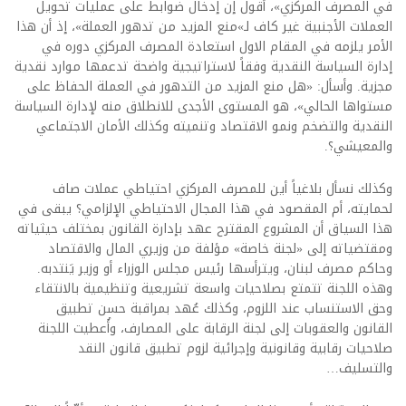
في المصرف المركزي»، أقول إن إدخال ضوابط على عمليات تحويل
العملات الأجنبية غير كاف لـ»منع المزيد من تدهور العملة»، إذ أن هذا
الأمر يلزمه في المقام الاول استعادة المصرف المركزي دوره في
إدارة السياسة النقدية وفقاً لاستراتيجية واضحة تدعمها موارد نقدية
مجزية. وأسأل: «هل منع المزيد من التدهور في العملة الحفاظ على
مستواها الحالي»، هو المستوى الأجدى للانطلاق منه لإدارة السياسة
النقدية والتضخم ونمو الاقتصاد وتنميته وكذلك الأمان الاجتماعي
والمعيشي؟.
وكذلك نسأل بلاغياً أين للمصرف المركزي احتياطي عملات صاف
لحمايته، أم المقصود في هذا المجال الاحتياطي الإلزامي؟ يبقى في
هذا السياق أن المشروع المقترح عهد بإدارة القانون بمختلف حيثياته
ومقتضياته إلى «لجنة خاصة» مؤلفة من وزيري المال والاقتصاد
وحاكم مصرف لبنان، ويترأسها رئيس مجلس الوزراء أو وزير يَنتدبه.
وهذه اللجنة تتمتع بصلاحيات واسعة تشريعية وتنظيمية بالانتقاء
وحق الاستنساب عند اللزوم، وكذلك عُهد بمراقبة حسن تطبيق
القانون والعقوبات إلى لجنة الرقابة على المصارف، وأُعطيت اللجنة
صلاحيات رقابية وقانونية وإجرائية لزوم تطبيق قانون النقد
والتسليف…