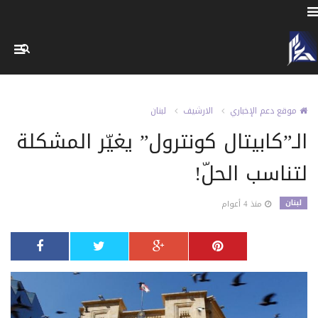
موقع دعم الإخباري
الارشيف
لبنان
الـ”كابيتال كونترول” يغيّر المشكلة
لتناسب الحلّ!
لبنان
منذ 4 أعوام