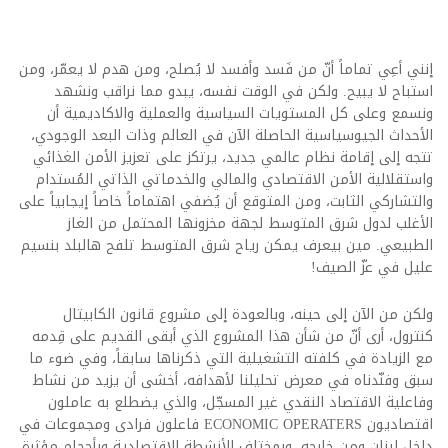
إنني أعِي تماماً أنّ من فَسد وأفسد لا يُصلح، ومن هدم لا يعمّر، ومن
استباح لا يبيح. ولكن في الوقت نفسه، يبدو مما نراقب ونشهد
ونسمع وعلى كل المستويات السياسية والعملية والاكاديمية أن
الأحداث الجيوسياسية الحاصلة الآن في العالم وذات البعد الوجودي،
تتجه إلى إقامة نظام عالمي جديد، يرتكز على تعزيز الأمن الغذائي
واستقلالية الأمن الاقتصادي والمالي والخدماتي الذاتي المُستدام
والتشاركي الثابت، ومن المتوقع أن يُضفي اهتماماً خاصاً إيجابياً على
الأغلب لدول شرق المتوسط لجهة مخزونها المحتمل من الغاز
الطبيعي. مين بيعرف يمكن رياح شرق المتوسط تلفح هالبلد بنسيم
عليل في عزّ الصيف!
ولكن من الآن إلى حينه، وبالعودة إلى مشروع قانون الكابيتال
كنترول، أرى أنّ من شأن هذا المشروع الذي أبقى القديم على قِدمه
مع الزيادة في كلفته التشغيلية التي ذكرناها سابقاً، وفي ضوء ما
سبق وفنّدناه في معرض تحليلنا لأهدافه، أخشى أن يزيد من نشاط
وفاعلية الاقتصاد النقدي غير المسجّل، والذي يضطلع به عاملون
اقتصاديون ECONOMIC OPERATERS فاعلون فرادى ومجموعات في
داخل لبنان ومن خارجه، وبمختلف الأنشطة الاقتصادية وبأحجام مؤثرة