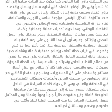
في المحصّلة يأتي هذا القانون كما ذكرت منذ البداية متأخّراً إلى الآن
30 شهراً وفي ظل أوضاع اقتصاد كلي أداؤه منهار وينهار، واقتصاد
جزئي مُثقل ومتعب يلزمه إعادة هيكلة وإعادة تموضع على ثلاثة
صعد متلازمة: التحوّل الرقمي، مراجعة سلاسل التوريد، والاستدامة،
لبناء قدراته التنافسية واستعادة دوره الإنمائي والتنموي في
الاقتصاد الوطني، وهذا دونه تحديات عملية وعملانية وأكلاف
تضاعفت بفعل فراغات السلطة التنفيذية وعدم قدرتها على العمل
المجدي والإنتاج. وعليه، أرى أن هذا القانون على رغم كلفة بناه
التحتية العملانية والعملية المرتفعة جداً، يَعِد بأكثر مما قد يُنتج
وخصوصا في غياب خطة تَعاف وإصلاح حقيقية كاملة وشاملة جدية
ومجزية، قابلة للتنفيذ الفاعل والفعّال والقادرة على دعم ما تبقى
من دعائم القطاع الخاص وقدراته والبناء عليها لرفد الخطة المرجوّة
بمحركات النمو والتنمية. وعلى هذا كله أن يتلازم مع مناخ أعمال
مستقر ومُستدام على كل المستويات، ومنسجم بالمقدار الكافي مع
ذاته ومتوافق مع محيطه العربي وأصدقائه وشركائه الاقتصاديين
في المنطقة والعالم، وفي ظل دولة كاملة السيادة في الداخل
وعلى حدودها، تسعى بجدية إلى تحقيق حقوقها من مواردها
الطبيعية كاملة وغير منقوصة حالياً جنوباً وغرباً وشمالاً ومن المحتمل
شرقاً، واستثمار الموارد لما فيه المصلحة العليا للبلد وأهله في
حاضرهم وغدهم ومستقبل أجيالهم.