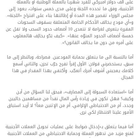
على ألف دولار أميركي للفرد شهرياً بالعملة الوطنية أو بالعملة
الأجنبية، وفق ما تحدده اللجنة وعلى مدى خمس سنوات، يعود إلى
مجلس الوزراء تقصير هذه المدة أو إطالتها بناء على اقتراح «اللجنة».
و»أي مودع يخالف الأحكام الخاصة المتعلقة بسقوف السحوبات
المقررة يتعرض لغرامة لا تتعدى 10 أضعاف حدود السحب ولا تقل عن
خمسة أضعاف الحدود المنوّه عنها». «كيف بَدّو يخالِف هالمغلوب
على أمره من دون ما يخالف القانون؟».
أما بالنسبة الى ما يتعلق بحماية المودعين. فصراحة، وبالنظر إلى ما
سبق، يستحضرني قولان: الأول إقرأ تفرح جرّب تحزن، والثاني أسمع
كلامك يعجبني أشوف أمرك أتعجّب. وأكتفي بهذا المقدار في هذا
المجال.
أما «استعادة السيولة إلى المصارف»، فيحق لنا السؤال من أين
وكيف؟ فهل تكون في زيادة رأس المال نقداً من مساهمين حاليين
وجدد، أم من الاحتياطي الإلزامي، أم من الإثنين معاً؟ لا أريد استباق
الأمور علينا الانتظار لكي نرى.
أما فيما يتعلق بـ»إدخال ضوابط على عمليات تحويل العملات الأجنبية
لمنع مزيد من تدهور العملة وحماية الاحتياطي من العملات الأجنبية