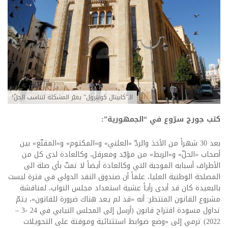
الـ”كابيتال كونترول” يغيّر المشكلة لتناسب الحلّ!
كتب جورج سرّوع في “الجمهورية”:
بعد 30 شهراً من الأخذ والردّ «العلني» و»المكتوم» و»المقنّع» بين
أصحاب «الحلّ» و»الربط» من مؤيّد ومعرقل، وكالعادة لدى كل من
الأطراف أسبابه الموجبة التي وكالعادة أيضاً لا تمتّ بأي صلة الى
المصلحة الوطنية العليا، علماً أن صندوق النقد الدولي في فترة ليست
بالبعيدة كان قد أبدى رأياً عشية استعداد مجلس النواب، لمناقشة
مشروع القانون المنتظر: أنه «قد لم يعد هناك ضرورة للقانون»، يتمّ
تداول مسودة اقتراح قانون (أرسل إلى المجلس النيابي في 24 -3 –
2022) ترمي إلى «وضع ضوابط استثنائية وموقتة على التحويلات