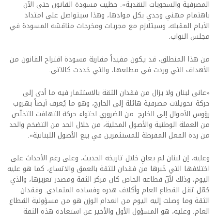
المصرفية والسحوبات النقدية». حظيت مسودة القانون حتى الآن
باهتمام مهني وجدي بكل موادها، وهذا سيتواصل على امتداد
الأيام المقبلة، وسيتلازم مع مجريات ومخرجات مناقشة المسودة في
مجلس النواب.
من هذا المنطلق، قد يكون مفيداً مقاربة مسودة اقتراح القانون من
الأهداف التي وردت في مطلعها، والتي حُددت كالآتي:
«عانى لبنان ولا يزال من فقدان الثقة بالاستثمار فيه ما أدى إلى
حركة تحويلات مصرفية هائلة إلى الخارج، وهو ما يُعرف أيضاً بهروب
رؤوس الأموال إلى الخارج. من الضروري احتواء حركة التهافت للتخلّص
من العملة الوطنية والأصول المحلية، من خلال الحد من التضخم والحد
من ردة الفعل المفرطة للمستثمرين في بيع الأصول اللبنانية».
وعليه، إن لبنان لم يعانِ خلال تاريخه الحديث، وعلى رغم الأحداث على
اختلافها التي خَبرها من فقدان للثقة بالعمق والاتساع، كما هو عليه
اليوم، وذلك لأنّ قطاعه الخاص كان مركز الثقة ومصدر تعزيزها، والذي
حُمّل ثقل القطاع العام وأكلاف هدره وفساده المتمادي. وفقدان
الثقة وما وصلت إليه اليوم من انعدام الوزن هو من مسؤولية القطاع
العام. وعليه، هو المسؤول الأول والأخير عن استعادة هذه الثقة