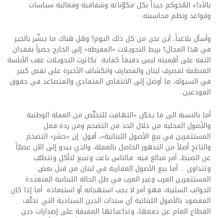
بالأداء المُحَوكم جيداً بكل مكوّناته وشفافية وفعالية سياسات
وقواعد ونظم محاسبته.
وأسأل بلاغياً، أين نحن من كل ذلك اليوم؟ وهل هناك ما يبشّر بالخير
في هذا المجال؟ بربط التحويلات «المفرطة» إلى الخارج حصراً بفقدان
الثقة على أهميته ليس دقيقاً كفاية. تكاثرت التحويلات عقب الأبلسة
المنظمة لمصرف لبنان والمصارف وانكشاف الأخيرة على نقص كبير
في السيولة، ما أوصل إلى الانتقاص المتمادي والمتصاعد في حقوق
المودعين.
أما بالنسبة الى ما يخصّ «التهافت للتخلّص من العملة الوطنية
والأصول المحلية من خلال الحد من التضخم ومن ردة فعل
المستثمرين في بيع الأصول اللبنانية»، أقول: إن «حشر» التضخم
والناتج أصلاً من التدهور الحاصل بالعملة، والذي يبدو إلى الآن عصيّاً
عن الضبط، أمر مبالغ فيه. فالناس باعت وتبيع لتأكل وتتطبّب
وتتداوى… أما بيع الأصول العقارية في لبنان من قبل بعض
المستثمرين العرب وغير العرب في ظل الحالة اللبنانية المتعددة
الجوانب السلبية، فهو أمر لا يجب استهجانه أو استبعاده. أما إذا كان
المقصود بالأصول اللبنانية أي سندات الدين السيادية التي تخلّف
القطاع العام عن دفعها، وتداعياتها العميقة على إصدارات دين