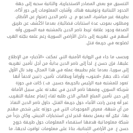
التنسيق مع بعض المصادر الاستخبارية، والثانية سحبه إلى جهة
الحدود اللبنانية وتوقيفه هناك. وأشارت المعلومات إلى دور أدّاه،
بطريقة غير مباشرة، المدعو م. ن. ناصر الدين (متوارٍ عن الأنظار،
ومطلوب بموجب عدة استنابات قضائية)، بعدما اكتُشف عن طريق
الصدفة وجود علاقة تربط ناصر الدين بالمشتبه فيه السوري وأنه
أسهم في تهريبه إلى داخل الأراضي السورية رغم علمه بنيّته الهرب
لضلوعه في جريمة قتل.
وبحسب ما جاء في الرواية الأمنية التي تمكنت «الأخبار» من الإطلاع
عليها، فإن حسن.غ. لجأ إلى ناصر الدين بدايةً من أجل تأمين تهريبه
إلى سوريا، بعدما علم بطبيعة عمله في هذا المجال، وقد نال الأول
لقاء ذلك جهاز «لابتوب» وأوراقاً وبطاقات تأمين، (تبين لاحقاً أنها
تعود للمشتبه فيه الرئيس بالجريمة حسين. ف.) كانت في حوزة
شريكه السوري، وضعها ناصر الدين في عهدته على سبيل الأمانة
إلى حين تأمين المبلغ المالي الذي طلبه لقاء إتمام عملية التهريب.
غير أنه وحين راجت الأنباء حول جريمة القتل، حاول ناصر الدين النفاذ
من أي شبهة، فعرض الموجودات التي في حوزته على شخص مهتم
بها، تبيّن أنه يعمل بصفة مُخبر لدى استخبارات الجيش، وكان جزءاً من
شبكة معلوماتية هدفها استقصاء المعلومات حول طريقة خروج
حسن غ. من الأراضي اللبنانية، بناءً على معلومات توافرت لديها، ما