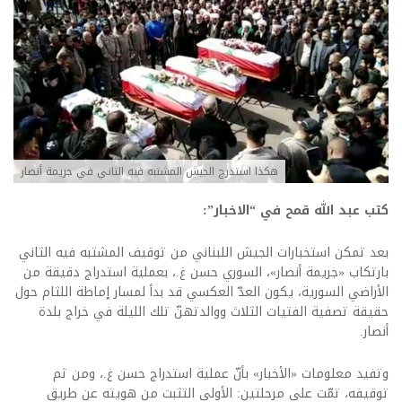
هكذا استدرج الجيش المشتبه فيه الثاني في جريمة أنصار
كتب عبد الله قمح في “الاخبار”:
بعد تمكن استخبارات الجيش اللبناني من توقيف المشتبه فيه الثاني
بارتكاب «جريمة أنصار»، السوري حسن غ.، بعملية استدراج دقيقة من
الأراضي السورية، يكون العدّ العكسي قد بدأ لمسار إماطة اللثام حول
حقيقة تصفية الفتيات الثلاث ووالدتهنّ تلك الليلة في خراج بلدة
أنصار.
وتفيد معلومات «الأخبار» بأنّ عملية استدراج حسن غ.، ومن ثم
توقيفه، تمّت على مرحلتين: الأولى التثبت من هويته عن طريق