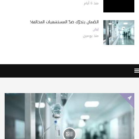
منذ 6 أيام
الضّمان يتحرّك ضدّ المستشفيات المخالفة!
لبنان
منذ يومين