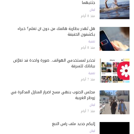
جثتيهما
لبنان
منذ 8 أيام
هل تُهدر بطارية هاتفك من دون أن تعلم؟ خبراء
يكشفون الحقيقة
تقنية
منذ 8 أيام
تحذير لمستخدمي الهواتف.. صورة واحدة قد تعرّض
بياناتك للسرقة
تقنية
منذ 7 أيام
مجلس الجنوب ينهي مسح أضرار المنازل المدمّرة في
زوطر الغربية
لبنان
منذ 7 أيام
إليكم جديد ملف رأس النبع
لبنان