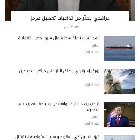
عراقجي يحذّر من تداعيات تعطيل هرمز
منذ 8 أيام
انفجار قرب ناقلة نفط شمال شرق خصب العُمانية
العالم
منذ 8 أيام
زورق إسرائيلي يطلق النار على مراكب الصيادين
لبنان
منذ 8 أيام
ترامب يجدد اعتراف واشنطن بسيادة المغرب على
الصحراء
العالم
منذ 8 أيام
غرق شابين في العقيبة وعمليات متواصلة لانتشال