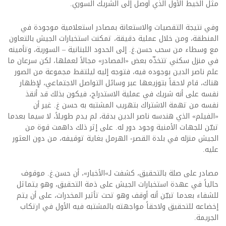
مثل الخيط الأول الذي أوصل إلى الشريك السوري.
وفي نتيجة التقصيات والاستعانة بمصادر استعلامية موجودة في
المنطقة، ومن خلال عملية دقيقة، تمكنت استخبارات الجيش بالتعاون
مع وسطاء من سحب حسن.غ. إلى الحدود اللبنانية – السورية، وتأمينه
في منزل سكني تتخذّه بعض «المصادر» مجالاً لعملها، لكن سرعان ما
علم ناصر الدين بوجوده فيه، فتوجه إليه ليلتقط مجموعة من الصور
هناك، قام لاحقاً بتوزيعها عبر وسائل التواصل الاجتماعي، لإظهار
نفسه على أنه شريك في عملية الاستدراج، فيكون بذلك قد أنقذ
نفسه من تهمة الاشتراك بتهريب المشتبه به حسن غ. غير أن
«الفيلم» الذي هندسه ناصر الدين بدقة، لم يدم طويلاً، لا سيما بعدما
تبيّن للجهات الأمنية وجود دور له. على إثر ذلك داهمت قوة من
الجيش منزله في بلدة القصر- الهرمل بغاية توقيفه، من دون العثور
عليه.
مصادر على صلة بالتحقيق، كشفت لـ»الأخبار»، أن حسن.غ. موقوف
حالياً في عهدة استخبارات الجيش على ذمة التحقيق، وهو يتماثل
للشفاء بعدما تبيّن أنه أوقف وهو تحت تأثير المخدرات، على أن يتم
إخضاعه للتحقيق ولاحقاً مواجهته بالمشتبه فيه الأول في ارتكاب
الجريمة.