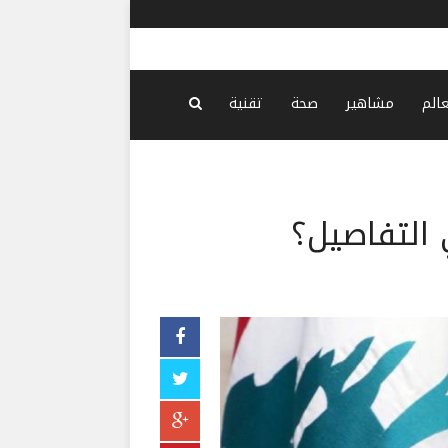
عراقجي: أظ
عالم
مشاهير
صحة
تقنية
 التفاصيل؟