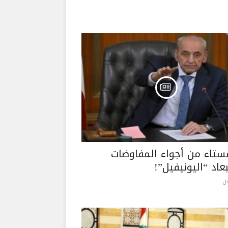
مستاء من أجواء المفاوضات
اد “اليونيفيل”!
ن