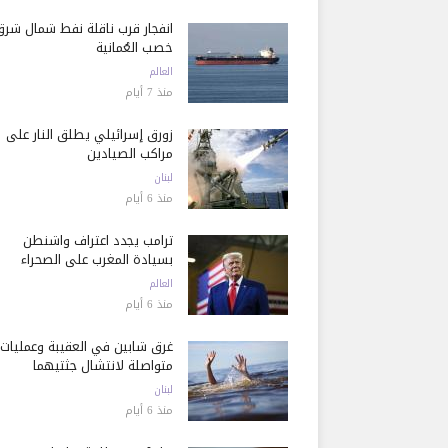
انفجار قرب ناقلة نفط شمال شرق
خصب العُمانية
العالم
منذ 7 أيام
زورق إسرائيلي يطلق النار على
مراكب الصيادين
لبنان
منذ 6 أيام
ترامب يجدد اعتراف واشنطن
بسيادة المغرب على الصحراء
العالم
منذ 6 أيام
غرق شابين في العقيبة وعمليات
متواصلة لانتشال جثتيهما
لبنان
منذ 6 أيام