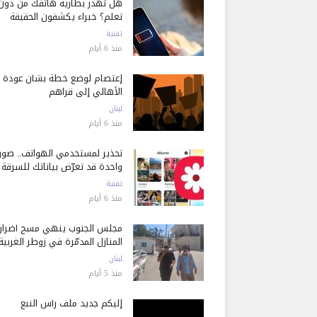
هل تُهدر بطارية هاتفك من دون
تعلم؟ خبراء يكشفون الحقيقة
تقنية
منذ 6 أيام
إعتصام لوضع خطة بشأن عودة
الأهالي إلى قراهم
لبنان
منذ 6 أيام
تحذير لمستخدمي الهواتف.. صور
واحدة قد تعرّض بياناتك للسرقة
تقنية
منذ 6 أيام
مجلس الجنوب ينهي مسح أضرار
المنازل المدمّرة في زوطر الغربية
لبنان
منذ 5 أيام
إليكم جديد ملف رأس النبع