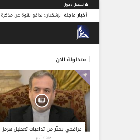
تسجيل دخول
أخبار عاجلة
بزشكيان: ندافع بقوة عن مذكرة 
متداولة الان
عراقجي يحذّر من تداعيات تعطيل هرمز
منذ 7 أيام