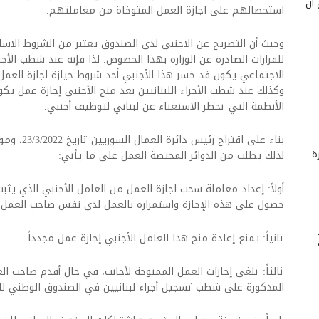
 أن
استحصالهم على اجازة العمل المتوخاة من معاملتهم.
وحيث أن التصريح عن الاجنبي لدى الصندوق يعتبر من الشروط الاسا
للقرارات الصادرة عن الوزارة بهذا الخصوص. لذا فإنه عند شطب ال
الاجتماعي يكون قد خسر هذا الأجنبي أحد شروط حيازة اجازة العمل
وكذلك عند شطب الأجراء اللبنانيين بعد منح الأجنبي إجازة عمل ي
الأنظمة التي تحظر الاستغناء عن لبناني لتوظيف أجنبي.
بناء على اقتراح رئيس دائرة العمال السوريين تاريخ 23/3/2022، وموافقة المدير العام بتاريخ 24/3/2022
ة
لذلك يطلب من الدوائر المختصة العمل على ما يأتي:
أولاً: إعداد معاملة سحب اجازة العمل من العامل الأجنبي الذي ي
حصول على هذه الإجازة واستمراره بالعمل لدى نفس صاحب العمل.
ثانياً: يمنع إعادة منح هذا العامل الأجنبي إجازة عمل مجدداً.
ثالثاً: تلغى إجازات العمل الممنوحة لأجانب، في حال أقدم صاحب ال
المذكورة على شطب تسجيل أجراء لبنانيين في الصندوق الوطني لل