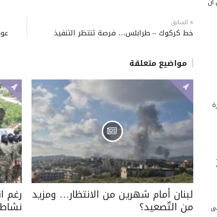
 أن
السابق
خط كركوك – طرابلس… فرصة تنتظر التنفيذ
عون
مواضيع متعلقة
ة
لبنان أمام شهرين من الانتظار… ومزيد
رغم ا
من التّصعيد؟
نشاطه
لى