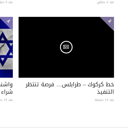
منذ 4 دقائق
منذ 9 دقائق
خط كركوك – طرابلس… فرصة تنتظر
واشنط
التنفيذ
شراء 
منذ 14 دقيقة
منذ 19 دقيقة