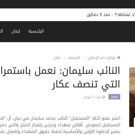
ّد نشاطه!؟
-
منذ 9 دقائق
الرئيسية
لبنان
ال
موقع دعم الإخباري
الارشيف
لبنان
النائب سليمان: نعمل باستمرار 
التي تنصف عكار
لبنان
منذ 4 أعوام
اعتبر عضو كتلة “المستقبل” النائب محمد سليمان في بيان، أن “اقرا
المستقبل لتعويض أهالي شهداء وجرحى إنفجار التليل والتي دمج م
يعتبر الخطوة الأولى والأساسية لحفظ حقوق الشهداء وللعمل 