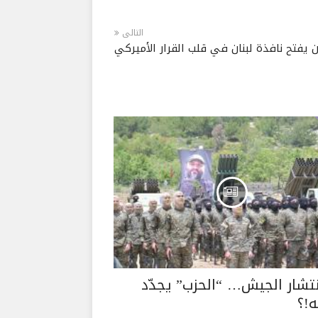
التالى
 يفتح نافذة لبنان في قلب القرار الأميركي
نتشار الجيش… “الحزب” يجدّد
!؟