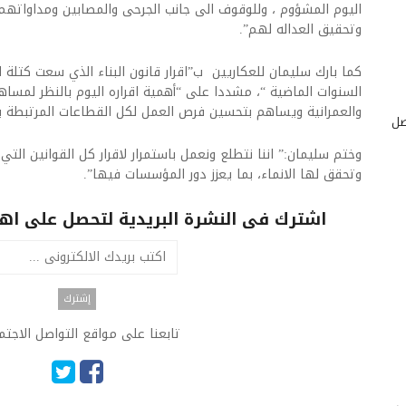
اليوم المشؤوم ، وللوقوف الى جانب الجرحى والمصابين ومداوات
وتحقيق العداله لهم”.
كما بارك سليمان للعكاريين ب”اقرار قانون البناء الذي سعت كتلة
السنوات الماضية “، مشددا على “أهمية اقراره اليوم بالنظر لمساه
والعمرانية ويساهم بتحسين فرص العمل لكل القطاعات المرتبطة بال
صل
وختم سليمان:” اننا نتطلع ونعمل باستمرار لاقرار كل القوانين الت
وتحقق لها الانماء، بما يعزز دور المؤسسات فيها”.
اشترك فى النشرة البريدية لتحصل على اهم 
تابعنا على مواقع التواصل الاجت