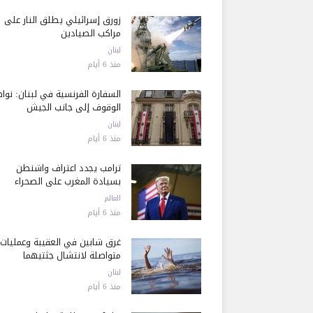
زورق إسرائيلي يطلق النار على
مراكب الصيادين
لبنان
منذ 6 أيام
السفارة الفرنسية في لبنان: نوا
الوقوف إلى جانب الجيش
لبنان
منذ 6 أيام
ترامب يجدد اعتراف واشنطن
بسيادة المغرب على الصحراء
العالم
منذ 6 أيام
غرق شابين في العقيبة وعمليات
متواصلة لانتشال جثتيهما
لبنان
منذ 6 أيام