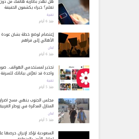
هل تُهدر بطارية هاتفك من دون
تعلم؟ خبراء يكشفون الحقيقة
تقنية
منذ 6 أيام
إعتصام لوضع خطة بشأن عودة
الأهالي إلى قراهم
لبنان
منذ 6 أيام
تحذير لمستخدمي الهواتف.. صور
واحدة قد تعرّض بياناتك للسرقة
تقنية
منذ 5 أيام
مجلس الجنوب ينهي مسح أضرار
المنازل المدمّرة في زوطر الغربية
لبنان
منذ 5 أيام
السعودية تؤكد لإيران حرصها ع
إحلال الأمن بالمنطقة