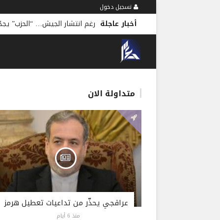
تسجيل دخول
أخبار عاجلة
رغم انتشار الجيش… “الحزب” يجد
متداولة الان
عراقجي يحذّر من تداعيات تعطيل هرمز
منذ 6 أيام