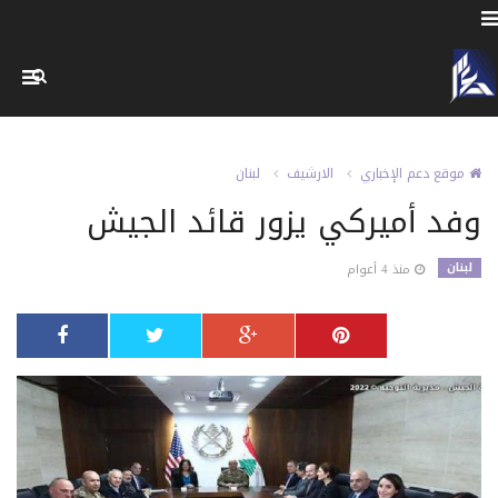
موقع دعم الإخباري
الارشيف
لبنان
وفد أميركي يزور قائد الجيش
لبنان
منذ 4 أعوام