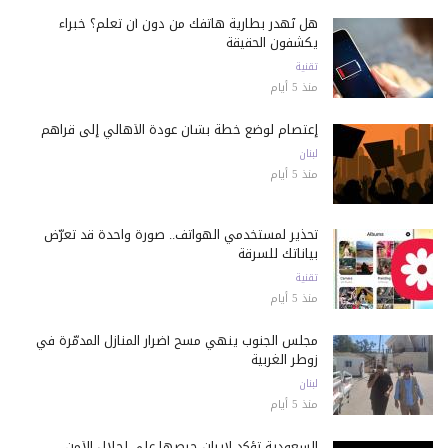
هل تُهدر بطارية هاتفك من دون أن تعلم؟ خبراء
يكشفون الحقيقة
تقنية
منذ 5 أيام
إعتصام لوضع خطة بشأن عودة الأهالي إلى قراهم
لبنان
منذ 5 أيام
تحذير لمستخدمي الهواتف.. صورة واحدة قد تعرّض
بياناتك للسرقة
تقنية
منذ 5 أيام
مجلس الجنوب ينهي مسح أضرار المنازل المدمّرة في
زوطر الغربية
لبنان
منذ 5 أيام
السعودية تؤكد لإيران حرصها على إحلال الأمن