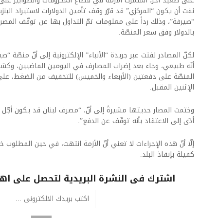
على صعيد آخر، استمرت الأزمة في قطاع المحروقات والطوابير على ا
نفت أن يكون “المركزي” قد قرّر وقف تأمين الدولارات لاستيراد البنزي
بالدولار وفق سعر المنصّة.
لكنّ المصادر لفتت عبر جريدة “الأنباء” الإلكترونية إلى أنّ منصّة “ص
أنّه طبيعي، وجاء بعد إضراب المصارف في اليومين الماضيين، وكشفت
المنصّة على دفعتين (الأربعاء والخميس) للتخفيف من الضغط، على
الإثنين المقبل.
وختمت المصار حديثها مشيرةً إلى أنّ، “مصرف لبنان قد يكون أجّل
أدّى إلى الاعتقاد بأنه توقّف عن الدفع”.
إلّا أنّ هذه الإجراءات لا تعني أنّ الأزمة انتهت، في حين المطل
كفيلة بإنقاذ البلد.
اشترك فى النشرة البريدية لتحصل على اهم 