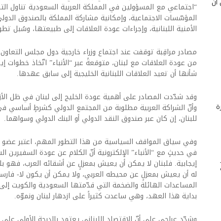
 أن
“اجتماعي مع المسؤولين في المملكة العربية السعودية تناول التر
المؤسّسات الاجتماعية، وإمكانية مشاركة المملكة بالصندوق الدولي
الأمنية اللبنانية، وإجراءات عودة العلاقات إلى طبيعتها، وسُبل تطو
مصادر مراقِبة توقفت عند اجتماع وزراء خارجية دول مجلس التعاون
من عودة العلاقات مع لبنان، متوقعةً عبر “الأنباء” اتّخاذ خطوات إي
شأنها أن تعيد العلاقات اللبنانية الخليجية إلى سابق عهدها.
وقد شدّدت المصادر على أهمية عودة الخليج إلى لبنان في ظل الأزم
ة
وأنّ الشراكة العربية مطلوبة من المجتمع الدولي كشرطٍ أساسي في
للبنان، إن كان عبر صندوق النقد الدولي أو البنك الدولي وسواهما.
وفي سياق المواقف السياسية من هذا التطور المهم، اعتبر عضو ك
في حديثٍ مع “الأنباء” الإلكترونية أنّ الكلام عن عودة السفيرين ا
إيجابية. فلبنان لا يمكن أن يعيش بمعزلٍ عن أشقائه العرب، فهو بلد
له أن يعيش بمعزلٍ عن محيطه العربي، ولا يمكن أن يكون لا- فارسي،
المساعدات الهائلة والضخمة التي قدّمتها السعودية والكويت إلى 
بداية هذا العهد، وهي ساعدت كثيراً على ازدهار لبنان ونموّه.
وشدّد عراجي على أنّ الاقتصاد اللبناني يعتمد بالدرجة الأولى على 