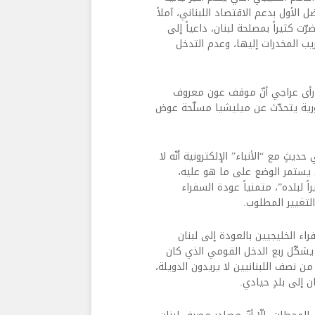
لتي يعود لها الفضل الأول بدعم الاقتصاد اللبناني، آملاً
ّت كثيراً بمصلحة لبنان، داعياً إلى
يب المخدرات إليها، وعدم التدخل
 رأى عراجي أنّ موقف عون معروف
ورية يتحدّث عن ميليشيا مسلّحة عوض
ثٍ مع “الأنباء” الإلكترونية أنّه لا
أن يستمر الوضع على ما هو عليه،
اً لبلده”، متمنياً عودة السفراء
لتغيير المطلوب.
سفراء الخليجيين بالعودة إلى لبنان
 خسر بغياب العرب ١٥ مليار دولار، ما يشكّل ربع الدخل القومي الذي كان
كثر من نصف اللبنانيين لا يريدون الدويلة،
ن إلى بلدٍ حيادي.