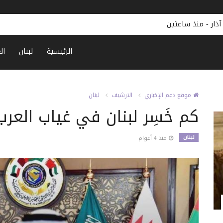
-
منذ ساعتين
الرئيسية
لبنان
ال
موقع دعم الإخباري
الارشيف
لبنان
كم خَسِر لبنان في غياب العرب
لبنان
منذ 4 أعوام