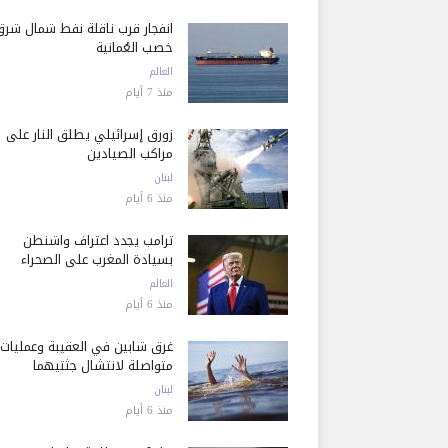
انفجار قرب ناقلة نفط شمال شرق
خصب العُمانية
العالم
منذ 7 أيام
زورق إسرائيلي يطلق النار على
مراكب الصيادين
لبنان
منذ 6 أيام
ترامب يجدد اعتراف واشنطن
بسيادة المغرب على الصحراء
العالم
منذ 6 أيام
غرق شابين في العقيبة وعمليات
متواصلة لانتشال جثتيهما
لبنان
منذ 6 أيام