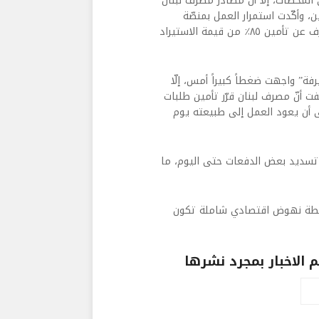
لمحطات، إلّا أنّ مصادر مصرف لبنان
ن، وأكّدت استمرار العمل بمنصّة
“صيرفة”، وذلك رداً على معلومات تمّ التداول بها عن توقّف المصرف عن تأمين ٨٥٪؜ من قيمة الاستيراد
يرفة” واجهت ضغطاً كبيراً أمس، إلّا
 أنّ مصرف لبنان قرّر تأمين طلبات
 أن يعود العمل إلى طبيعته يوم
 تسديد بعض الدفعات حتى اليوم، ما
وب خطة نهوض اقتصادي شاملة تكون
الاخبار بمجرد نشرها