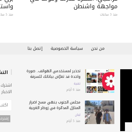
مواجهة واشنطن
واستبع
منذ 3 ساعات
منذ 5 ساعات
من نحن
سياسة الخصوصية
إتصل بنا
تحذير لمستخدمي الهواتف.. صورة
النش
واحدة قد تعرّض بياناتك للسرقة
تقنية
اشترك 
منذ 6 أيام
الاخبار
مجلس الجنوب ينهي مسح أضرار
المنازل المدمّرة في زوطر الغربية
لبنان
منذ 5 أيام