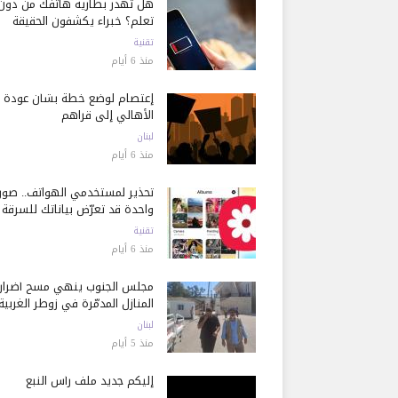
هل تُهدر بطارية هاتفك من دون
تعلم؟ خبراء يكشفون الحقيقة
تقنية
منذ 6 أيام
إعتصام لوضع خطة بشأن عودة
الأهالي إلى قراهم
لبنان
منذ 6 أيام
تحذير لمستخدمي الهواتف.. صور
واحدة قد تعرّض بياناتك للسرقة
تقنية
منذ 6 أيام
مجلس الجنوب ينهي مسح أضرار
المنازل المدمّرة في زوطر الغربية
لبنان
منذ 5 أيام
إليكم جديد ملف رأس النبع