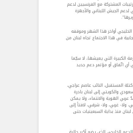
تيبات المشتركة مع الفرنسيين لدعم
 لدعم الجيش اللبناني والأجهزة
يرها”.
 الخليجي أواخر هذا الشهر وموقفه
جابية في هذا الاجتماع تجاه لبنان من
ة الكبيرة التي يعيشها، لا سيّما
 أي اتّفاق أو مؤتمر دعم جديد
تلة المستقبل، النائب عاصم عراجي،
لسعودي والكويتي إلى لبنان بادرة
ٌ عربي الهوية والانتماء، ولا يمكن
 ولا- غربي، ولا- شرقي، لافتاً إلى
لبنان منذ بداية السبعينيات حتى
الدعم الخليجي الذي يضم أكبر جالية