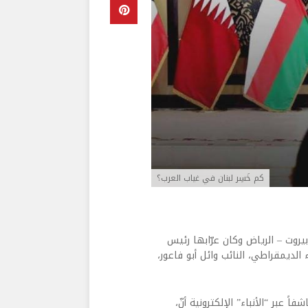
كم خَسِر لبنان في غياب العرب؟
روت – الرياض وكان عرّابها رئيس
الديمقراطي، النائب وائل أبو فاعور،
 عبر “الأنباء” الإلكترونية أنّ،