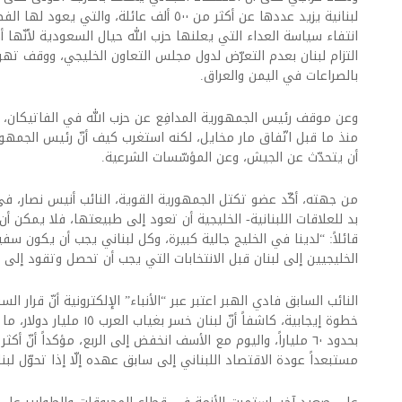
لبنانية يزيد عددها عن أكثر من ٥٠٠ ألف عائلة، وا
انتفاء سياسة العداء التي يعلنها حزب الله حيال السعودية لأنّها أضر
التزام لبنان بعدم التعرّض لدول مجلس التعاون الخليجي، ووقف تهر
بالصراعات في اليمن والعراق.
وعن موقف رئيس الجمهورية المدافِع عن حزب الله في الفاتيكان،
منذ ما قبل اتّفاق مار مخايل، لكنه استغرب كيف أنّ رئيس الجمه
أن يتحدّث عن الجيش، وعن المؤسّسات الشرعية.
من جهته، أكّد عضو تكتل الجمهورية القوية، النائب أنيس نصار، في حدي
بد للعلاقات اللبنانية- الخليجية أن تعود إلى طبيعتها، فلا يمكن 
قائلاً: “لدينا في الخليج جالية كبيرة، وكل لبناني يجب أن يكون سفير
الخليجيين إلى لبنان قبل الانتخابات التي يجب أن تحصل وتقود إلى ا
النائب السابق فادي الهبر اعتبر عبر “الأنباء” الإلكترونية أنّ قرار ال
خطوة إيجابية، كاشفاً أنّ لبنان
بحدود ٦٠ ملياراً، واليوم مع الأسف انخفض إلى الربع، مؤكداً أنّ أ
مستبعداً عودة الاقتصاد اللبناني إلى سابق عهده إلّا إذا تحوّل لبنا