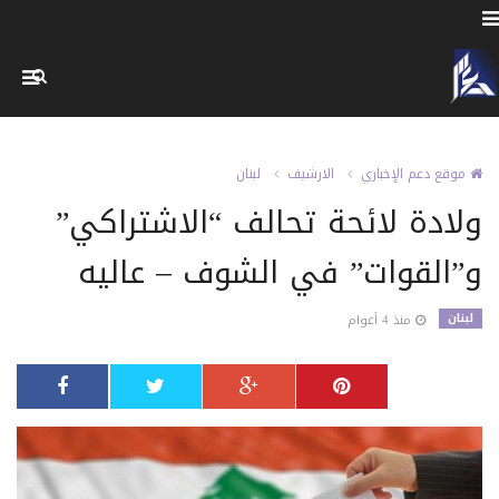
موقع دعم الإخباري
الارشيف
لبنان
ولادة لائحة تحالف “الاشتراكي”
و”القوات” في الشوف – عاليه
لبنان
منذ 4 أعوام