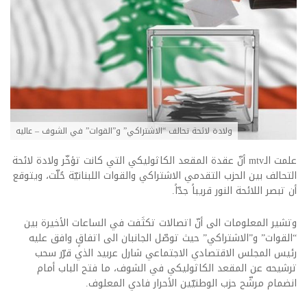
ولادة لائحة تحالف “الاشتراكي” و”القوات” في الشوف – عاليه
علمت الـmtv أنّ عقدة المقعد الكاثوليكي التي كانت تؤخّر ولادة لائحة
التحالف بين الحزب التقدمي الاشتراكي والقوات اللبنانيّة حُلّت، ويتوقع
أن تبصر اللائحة النور قريباً جدّاً.
وتشير المعلومات الى أنّ اتصالات تكثَفت في الساعات الأخيرة بين
“القوات” و”الاشتراكي” حيث توصّل الجانبان الى اتفاقٍ وافق عليه
رئيس المجلس الاقتصادي الاجتماعي شارل عربيد الذي قرّر سحب
ترشيحه عن المقعد الكاثوليكي في الشوف، ما فتح الباب أمام
انضمام مرشّح حزب الوطنيّين الأحرار فادي المعلوف.