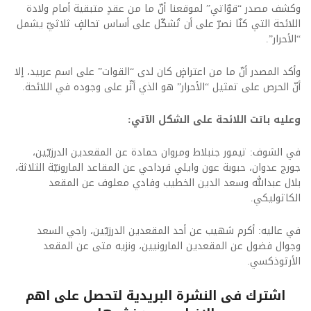
وكشف مصدر “قوّاتي” لموقعنا أنّ ما من عقدٍ متبقية أمام ولادة
اللائحة التي كنّا نصرّ على أن تُشكّل على أساس تحالفٍ ثلاثيّ يشمل
“الأحرار”.
وأكد المصدر أنّ ما من اعتراضٍ كان لدى “القوات” على اسم عربيد، إلا
أنّ الحرص على تمثيل “الأحرار” هو الذي أثّر على وجوده في اللائحة.
وعليه باتت اللائحة على الشكل الآتي:
في الشوف: تيمور جنبلاط ومروان حمادة عن المقعدين الدرزيّين،
جورج عدوان، حبوبة عون وايلي قرداحي عن المقاعد المارونيّة الثلاثة،
بلال عبدالله وسعد الدين الخطيب وفادي معلوف عن المقعد
الكاثوليكي.
في عاليه: أكرم شهيب عن أحد المقعدين الدرزيّين، راجي السعد
وجوال فضول عن المقعدين المارونيين، ونزيه متى عن المقعد
الأرثوذكسي.
اشترك فى النشرة البريدية لتحصل على اهم