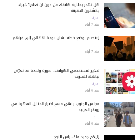
هل تُهدر بطارية هاتفك من دون أن تعلم؟ خبراء
يكشفون الحقيقة
تقنية
منذ 7 أيام
إعتصام لوضع خطة بشأن عودة الأهالي إلى قراهم
لبنان
منذ 7 أيام
تحذير لمستخدمي الهواتف.. صورة واحدة قد تعرّض
بياناتك للسرقة
تقنية
منذ 6 أيام
مجلس الجنوب ينهي مسح أضرار المنازل المدمّرة في
زوطر الغربية
لبنان
منذ 6 أيام
إليكم جديد ملف رأس النبع