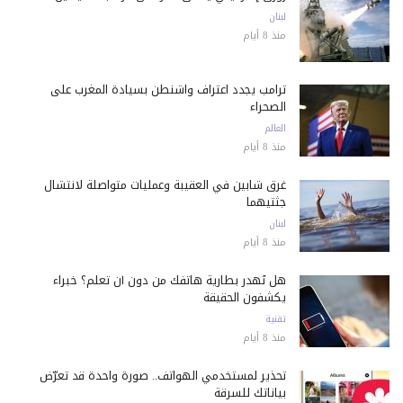
لبنان
منذ 8 أيام
ترامب يجدد اعتراف واشنطن بسيادة المغرب على
الصحراء
العالم
منذ 8 أيام
غرق شابين في العقيبة وعمليات متواصلة لانتشال
جثتيهما
لبنان
منذ 8 أيام
هل تُهدر بطارية هاتفك من دون أن تعلم؟ خبراء
يكشفون الحقيقة
تقنية
منذ 8 أيام
تحذير لمستخدمي الهواتف.. صورة واحدة قد تعرّض
بياناتك للسرقة