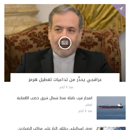
عراقجي يحذّر من تداعيات تعطيل هرمز
منذ 8 أيام
انفجار قرب ناقلة نفط شمال شرق خصب العُمانية
العالم
منذ 8 أيام
زورق إسرائيلي يطلق النار على مراكب الصيادين