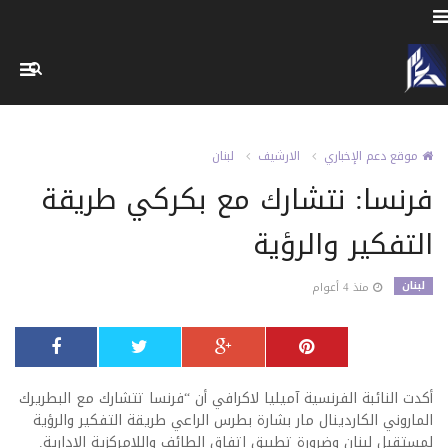
موقع دعم الإخباري
الارشيف
لبنان
فرنسا: نتشارك مع بكركي طريقة
التفكير والرؤية
لبنان
منذ 4 أعوام
أكدت النائبة الفرنسية آميليا لاكرافي أن “فرنسا تتشارك مع البطريرك
الماروني الكاردينال مار بشارة بطرس الراعي طريقة التفكير والرؤية
لمستقبل لبنان وضرورة تطبيق اتفاق الطائف واللامركزية الادارية.