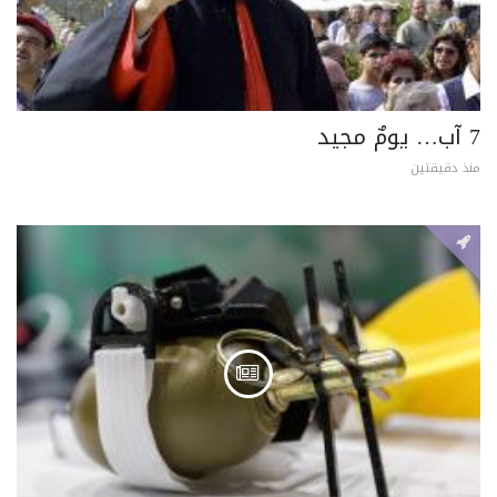
7 آب… يومٌ مجيد
منذ دقيقتين