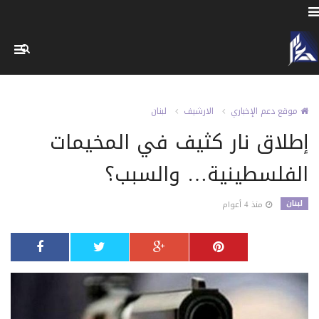
موقع دعم الإخباري
الارشيف
لبنان
إطلاق نار كثيف في المخيمات
الفلسطينية… والسبب؟
لبنان
منذ 4 أعوام