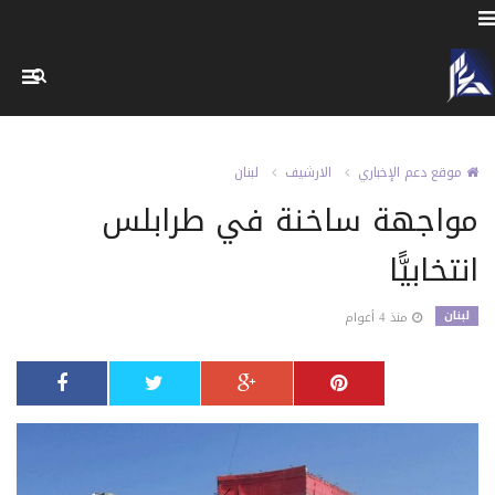
موقع دعم الإخباري
الارشيف
لبنان
مواجهة ساخنة في طرابلس
انتخابيًّا
لبنان
منذ 4 أعوام