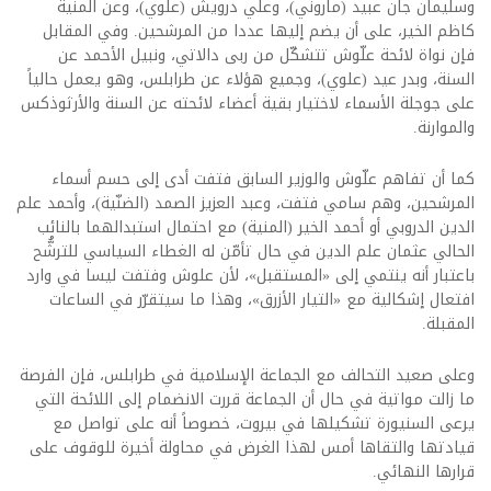
وسليمان جان عبيد (ماروني)، وعلي درويش (علوي)، وعن المنية
كاظم الخير، على أن يضم إليها عددا من المرشحين. وفي المقابل
فإن نواة لائحة علّوش تتشكّل من ربى دالاتي، ونبيل الأحمد عن
السنة، وبدر عيد (علوي)، وجميع هؤلاء عن طرابلس، وهو يعمل حالياً
على جوجلة الأسماء لاختيار بقية أعضاء لائحته عن السنة والأرثوذكس
والموارنة.
كما أن تفاهم علّوش والوزير السابق فتفت أدى إلى حسم أسماء
المرشحين، وهم سامي فتفت، وعبد العزيز الصمد (الضنّية)، وأحمد علم
الدين الدروبي أو أحمد الخير (المنية) مع احتمال استبدالهما بالنائب
الحالي عثمان علم الدين في حال تأمّن له الغطاء السياسي للترشُّح
باعتبار أنه ينتمي إلى «المستقبل»، لأن علوش وفتفت ليسا في وارد
افتعال إشكالية مع «التيار الأزرق»، وهذا ما سيتقرّر في الساعات
المقبلة.
وعلى صعيد التحالف مع الجماعة الإسلامية في طرابلس، فإن الفرصة
ما زالت مواتية في حال أن الجماعة قررت الانضمام إلى اللائحة التي
يرعى السنيورة تشكيلها في بيروت، خصوصاً أنه على تواصل مع
قيادتها والتقاها أمس لهذا الغرض في محاولة أخيرة للوقوف على
قرارها النهائي.