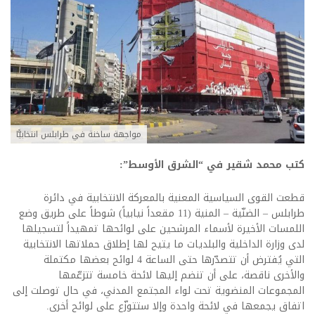
مواجهة ساخنة في طرابلس انتخابيًّا
كتب محمد شقير في “الشرق الأوسط”:
قطعت القوى السياسية المعنية بالمعركة الانتخابية في دائرة
طرابلس – الضنّية – المنية (11 مقعداً نيابياً) شوطاً على طريق وضع
اللمسات الأخيرة لأسماء المرشحين على لوائحها تمهيداً لتسجيلها
لدى وزارة الداخلية والبلديات ما يتيح لها إطلاق حملاتها الانتخابية
التي يُفترض أن تتصدّرها حتى الساعة 4 لوائح بعضها مكتملة
والأخرى ناقصة، على أن تنضم إليها لائحة خامسة تتزعّمها
المجموعات المنضوية تحت لواء المجتمع المدني، في حال توصلت إلى
اتفاق يجمعها في لائحة واحدة وإلا ستتوزّع على لوائح أخرى.