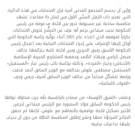
وإلى أن يحسم المجتمع المدني أمره فإن الانتخابات في هذه الدائرة،
التي تعتبر ذات الثقل السنّي الأول في لبنان (8 مقاعد)، تشهد
منافسة ساخنة غير مسبوقة تدور بين لائحة مدعومة من رئيس
الحكومة نجيب ميقاتي برغم أنه عزف عن الترشُّح لخوض الانتخابات
تكراراً لموقفه الذي اتخذه عام 2005 أثناء تولّيه رئاسة الحكومة التي
أوكل إليها الإشراف على إجراء الانتخابات النيابية بعد اغتيال رئيس
الحكومة الأسبق رفيق الحريري وبين لائحة ثانية يتزعّمها تحالف
فيصل كرامي وجهاد الصّمد وجمعية المشاريع الخيرية الإسلامية
(الأحباش) وتيار «المردة»، وثالثة برئاسة نائب رئيس تيار «المستقبل»
المستقيل مصطفى علوش بتحالفه مع الوزير السابق أحمد فتفت،
ورابعة تتشكّل مبدئياً من تحالف الوزير السابق أشرف ريفي وحزب
«القوات اللبنانية».
وعلمت «الشرق الأوسط» من مصادر طرابلسية بأنه جرت محاولة تولاها
رئيس الحكومة السابق فؤاد السنيورة مع الرئيس ميقاتي ليرعى
الأخير تشكيل لائحة توافقية بالتفاهم مع علوش، لكنها لم تحقق
النتائج المرجوّة منها وتقرر إطلاق المنافسة الحبّيّة من دون أن يترتب
عليها تداعيات سلبية.