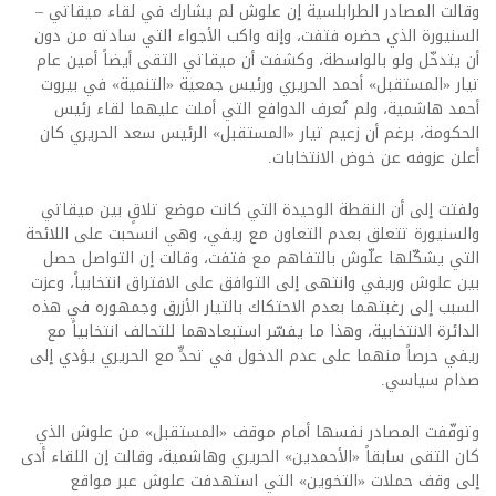
وقالت المصادر الطرابلسية إن علوش لم يشارك في لقاء ميقاتي –
السنيورة الذي حضره فتفت، وإنه واكب الأجواء التي سادته من دون
أن يتدخّل ولو بالواسطة، وكشفت أن ميقاتي التقى أيضاً أمين عام
تيار «المستقبل» أحمد الحريري ورئيس جمعية «التنمية» في بيروت
أحمد هاشمية، ولم تُعرف الدوافع التي أملت عليهما لقاء رئيس
الحكومة، برغم أن زعيم تيار «المستقبل» الرئيس سعد الحريري كان
أعلن عزوفه عن خوض الانتخابات.
ولفتت إلى أن النقطة الوحيدة التي كانت موضع تلاقٍ بين ميقاتي
والسنيورة تتعلق بعدم التعاون مع ريفي، وهي انسحبت على اللائحة
التي يشكّلها علّوش بالتفاهم مع فتفت، وقالت إن التواصل حصل
بين علوش وريفي وانتهى إلى التوافق على الافتراق انتخابياً، وعزت
السبب إلى رغبتهما بعدم الاحتكاك بالتيار الأزرق وجمهوره في هذه
الدائرة الانتخابية، وهذا ما يفسّر استبعادهما للتحالف انتخابياً مع
ريفي حرصاً منهما على عدم الدخول في تحدٍّ مع الحريري يؤدي إلى
صدام سياسي.
وتوقّفت المصادر نفسها أمام موقف «المستقبل» من علوش الذي
كان التقى سابقاً «الأحمدين» الحريري وهاشمية، وقالت إن اللقاء أدى
إلى وقف حملات «التخوين» التي استهدفت علوش عبر مواقع