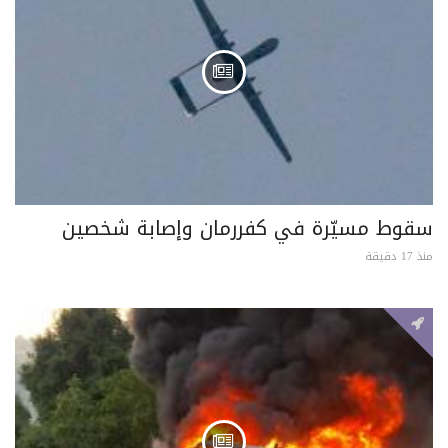
سقوط مسيّرة في كفررمان وإصابة شخصين
منذ 17 دقيقة