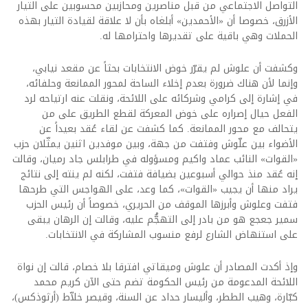
التواصل الاجتماعي من قبل مناصرين ومحازبين محسوبين على التيار
الأزرق، خصوصا أن «الأحمدين» أبلغاه بأن لا علاقة لقيادة التيار بهذه
الحملات وهي باقية على تقديرها واحترامها له.
وكشفت أن علوش لم يقرّر خوض الانتخابات بحثاً عن مقعد نيابي،
وإنما لأن هناك ضرورة بعدم إخلاء الساحة لمحور الممانعة وحلفائه،
في إشارة إلى كرامي وشركائه على اللائحة، ونقلت عنه ارتياحه لرد
الفعل حيال إصراره على خوض المعركة لقطع الطريق على من
يتحالف مع محور الممانعة. كما كشفت عن لقاء عُقد بعيداً عن
الأضواء بين علّوش وفتفت من جهة، وبين موفدين اثنين يمثّلان حزب
«القوات» النائب عماد واكيم ومسؤوله في طرابلس جاد رميان، وقالت
إنه عُقد منذ حوالي أسبوعين بضيافة فتفت، لكنه لم ينته إلى نتائج
يراد منها أن يجيب «القوات»، كما وعد، على الهواجس التي طرحها
فتفت وعلوش وأبرزها الموقف من الحريري، خصوصاً أن رئيس الحزب
سمير جعجع هو من بادر إلى التهجُّم عليه، وقالت إن الرهان يبقى
على استنهاض الشارع لرفع منسوب المشاركة في الانتخابات.
وإذ أكدت المصادر أن علوش وميقاتي افترقا بلا خصام، قالت إن نواة
اللائحة المدعومة من رئيس الحكومة تضم حتى الآن كريم محمد
كبّارة، وهيب الططر، وأليسار حداد عن السنة، وقيصر خلاّط (أرثوذكس)،