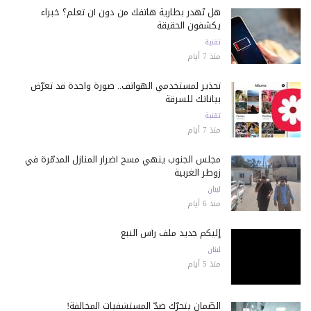
هل تُهدر بطارية هاتفك من دون أن تعلم؟ خبراء
يكشفون الحقيقة
تقنية
منذ 7 أيام
تحذير لمستخدمي الهواتف.. صورة واحدة قد تعرّض
بياناتك للسرقة
تقنية
منذ 7 أيام
مجلس الجنوب ينهي مسح أضرار المنازل المدمّرة في
زوطر الغربية
لبنان
منذ 6 أيام
إليكم جديد ملف رأس النبع
لبنان
منذ 5 أيام
الضّمان يتحرّك ضدّ المستشفيات المخالفة!