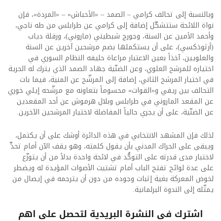
وبالنسبة إلى تحالف كرامي – الصمد – «الأحباش» – «المردة»، فإن
نواة اللائحة ستتشكّل إضافة إلى كرامي عن طرابلس من طه ناجي،
وأحمد الأمين عن السنة، وجورج شبطيني (ماروني)، ورفلة دياب
(أرثوذكسي)، على أن يستكملها بضم مرشحين آخرين عن السنة
والعلويين، آخذاً بعين الاعتبار مراعاة حليفه النظام السوري في
اختياره للمرشح العلوي، وعن الضنّية جهاد الصمد الذي يترك له الحرية
في اختيار المرشح الثاني، إضافة إلى المرشّح عن المنية، فيما بات
التحالف بين ريفي و«القوات» محسوماً بتعاونه مع مرشّحه إيلي خوري
عن المقعد الماروني في طرابلس وبلال هرموش عن أحد المقعدين
عن الضنّية، على أن يجري حالياً المفاضلة لاختيار المرشحين الآخرين.
لذلك فإن المشهد الانتخابي في هذه الدائرة أوشك على أن يكتمل،
ويبقى على الحراك المدني بأن يقول كلمته، وهو يقف الآن أمام تحدٍّ
لاختبار مدى قدرته على التوحُّد في لائحة واحدة بدلاً من أن يتوزّع
على عدة لوائح تفتح الباب أمام تشتيت الأصوات المؤيدة له ويضطر
لخوض المعركة بغية إثبات وجوده من دون أن يترجمه في إيصال من
يمثّله إلى الندوة البرلمانية.
اشترك فى النشرة البريدية لتحصل على اهم