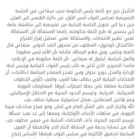
التأجيل خرج مع كلمة رئيس الحكومة نجيب ميقاتي، في الجلسة
التشريعية لمجلس النواب أمس الأول، من دائرة الهمس الى العلن،
حين دعا الى تحويل الجلسة النيابية من تشريعية الى مناقشة عامة،
كي يتسنى له طرح الثقة بحكومته، رافضا الاستقالة لأن الاستقالة
تعني تطيير الانتخابات. والاستقالة تعني تعطيل إقرار القتراح
«الكابيتال كونترول» المطلوب من صندوق النقد الدولي. ميقاتي قال
كلمته وجلس، وبري فهم الرسالة، فأجابه بأن الأمر ليس مطروحا
واكمل الجلسة، ليقول له ميقاتي: «أن الثقة مطروحة في الإعلام»
قاصدا التصريح، الذي أدلى به نائب رئيس القوات اللبنانية ورئيس لجنة
الإدارة والعدل جورج عدوان وفي تقدير المصادر المتابعة لـ«الأنباء»، أن
الانتخابات النيابية التي يطالب بها العرب، والغرب كأولى الخطوات
الانقاذية معلقة على جملة اعتبارات، أبرزها: المفاوضات النووية
الاميركية ـ الايرانية، وترسيم الحدود البحرية مع الاحتلال الإسرائيلي،
وعبر هاتين المحطتين، ضمان استمرارية سيطرة تحالف حزب
الله والتيار الحر، على الشأن العام في لبنان. ومع ضياع محادثات فيينا
النووية، في متاهات الأحداث الأوكرانية، ومعها إلى حد بعيد مسألة
ترسيم الحدود البحرية، باتت الانتخابات النيابية في مرمى مخاوف حزب
الله من خسارة رديفة في السلطة التيار الحر، والحقيقة أن القوى
الساعية لتحقيق الأكثرية في مجلس النواب هدفها الأساس إخراج