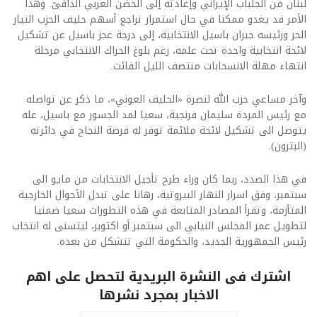
لبنان من الجلباب الإيراني وإعادته إلى الحضن العربي الدافئ. وهذا
الأمر قد يغدو ممكنا في حال استمرار تراجع أسهم حليف الحزب التيار
الحر ورئيسه جبران باسيل الانتخابية، إلى درجة عجز باسيل عن تشكيل
لائحة انتخابية واحدة تحت علمه، رغم بلوغ الحراك الانتخابي مرحلة
انتهاء مهلة الانسحابات منتصف الليل الفائت.
وآخر مساعي حزب الله لنصرة «الحليف العوني»، ما ذكر عن تواصله
مع رئيس المردة سليمان فرنجية، سعيا لمد الجسور مع باسيل، عله
يتوصل الى تشكيل لائحة ملائمة توفر له فرصة النجاح في دائرته
(البترون).
في هذا الصدد، ربما كان وراء طرح تأجيل الانتخابات من مايو الى
سبتمبر، وفق اسرار النهار البيروتية، رهانا على تبدل الأحوال الخارجية
المتأزمة، وتقرأ المصادر المتابعة في هذه التطورات سعيا ضمنيا
لتطويل عمر المجلس النيابي الى سبتمبر أو اكتوبر، ليتسنى له انتخاب
رئيس الجمهورية الجديد، والحكومة التي تتشكل من بعده.
اشترك فى النشرة البريدية لتحصل على اهم
الاخبار بمجرد نشرها