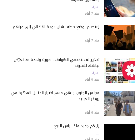
تقنية
منذ 7 أيام
إعتصام لوضع خطة بشأن عودة الأهالي إلى قراهم
لبنان
منذ 7 أيام
تحذير لمستخدمي الهواتف.. صورة واحدة قد تعرّض
بياناتك للسرقة
تقنية
منذ 6 أيام
مجلس الجنوب ينهي مسح أضرار المنازل المدمّرة في
زوطر الغربية
لبنان
منذ 6 أيام
إليكم جديد ملف رأس النبع
لبنان
منذ 5 أيام