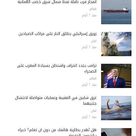
انفجار قرب ناقلة نفط شمال شرق خصب العُمانية
العالم
منذ 7 أيام
زورق إسرائيلي يطلق النار على مراكب الصيادين
لبنان
منذ 7 أيام
ترامب يجدد اعتراف واشنطن بسيادة المغرب على
الصحراء
العالم
منذ 7 أيام
غرق شابين في العقيبة وعمليات متواصلة لانتشال
جثتيهما
لبنان
منذ 7 أيام
هل تُهدر بطارية هاتفك من دون أن تعلم؟ خبراء
يكشفون الحقيقة