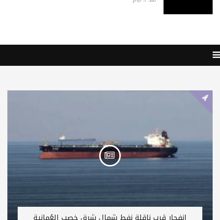
انفجار قرب ناقلة نفط شمال شرق خصب العُمانية