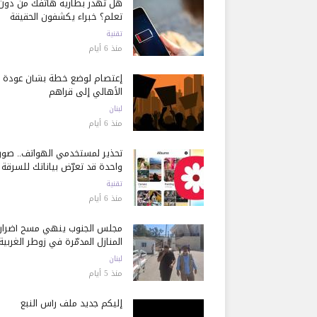
هل تُهدر بطارية هاتفك من دون
تعلم؟ خبراء يكشفون الحقيقة
تقنية
منذ 6 أيام
إعتصام لوضع خطة بشأن عودة
الأهالي إلى قراهم
لبنان
منذ 6 أيام
تحذير لمستخدمي الهواتف.. صور
واحدة قد تعرّض بياناتك للسرقة
تقنية
منذ 6 أيام
مجلس الجنوب ينهي مسح أضرار
المنازل المدمّرة في زوطر الغربية
لبنان
منذ 5 أيام
إليكم جديد ملف رأس النبع