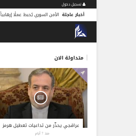
تسجيل دخول
أخبار عاجلة
الأمن السوري يُحبط عملًا إرهابياً
متداولة الان
عراقجي يحذّر من تداعيات تعطيل هرمز
منذ 7 أيام