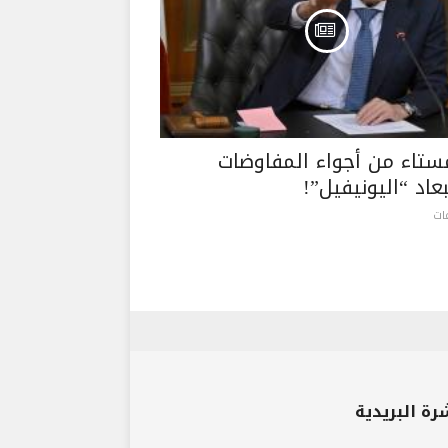
مستاء من أجواء المفاوضات
اد “اليونيفيل”!
رة البريدية