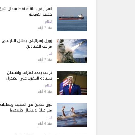
انفجار قرب ناقلة نفط شمال شرق
خصب العُمانية
العالم
منذ 7 أيام
زورق إسرائيلي يطلق النار على
مراكب الصيادين
لبنان
منذ 7 أيام
ترامب يجدد اعتراف واشنطن
بسيادة المغرب على الصحراء
العالم
منذ 6 أيام
غرق شابين في العقيبة وعمليات
متواصلة لانتشال جثتيهما
لبنان
منذ 6 أيام