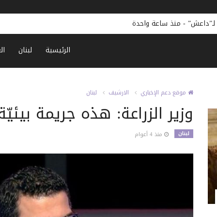
 لـ”داعش”
-
منذ ساعة واحدة
الرئيسية
لبنان
ال
موقع دعم الإخباري
الارشيف
لبنان
وزير الزراعة: هذه جريمة بيئي
لبنان
منذ 4 أعوام