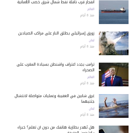
انفجار قرب ناقلة نفط شمال شرق خصب العُمانية
العالم
منذ 8 أيام
زورق إسرائيلي يطلق النار على مراكب الصيادين
لبنان
منذ 8 أيام
ترامب يجدد اعتراف واشنطن بسيادة المغرب على
الصحراء
العالم
منذ 8 أيام
غرق شابين في العقيبة وعمليات متواصلة لانتشال
جثتيهما
لبنان
منذ 8 أيام
هل تُهدر بطارية هاتفك من دون أن تعلم؟ خبراء
يكشفون الحقيقة