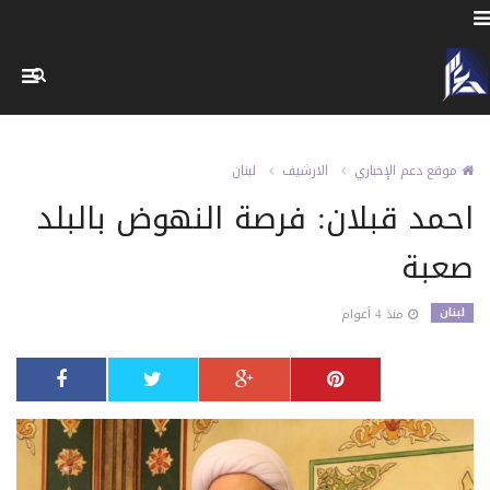
موقع دعم الإخباري
الارشيف
لبنان
احمد قبلان: فرصة النهوض بالبلد
صعبة
لبنان
منذ 4 أعوام