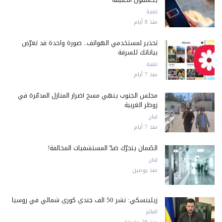
تقنية
منذ 8 أيام
تحذير لمستخدمي الهواتف.. صورة واحدة قد تعرّض
بياناتك للسرقة
تقنية
منذ 7 أيام
مجلس الجنوب ينهي مسح أضرار المنازل المدمّرة في
زوطر الغربية
لبنان
منذ 7 أيام
الضّمان يتحرّك ضدّ المستشفيات المخالفة!
لبنان
منذ يومين
زيلينسكي: نشر 50 ألف جندي كوري شمالي في روسيا
العالم