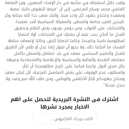
ولفت خلال استقباله في مكتبه في دار الإفتاء الجعفري، وزير الثقافة
القاضي محمد وسام المرتضى، إلى أن “فرصة النهوض بالبلد صعبة
ومعقدة وتحتاج جهود كل واحد فينا، والبلد صعب جدا لأنه بمثابة وكر
تاريخي للغرب بخاصة واشنطن، والمعركة السياسية أشد تعقيدا،
والانتخابات على الأبواب، ومن يؤمن بوجوب رفض الظلم وتحقيق
العدل ما أمكن يجب عليه أن يشارك في الانتخابات، أولا انتصارا
لمظلومية ناسنا وتاريخنا، وثانيا انتصارا للحق، وثالثا لإضعاف سلطة
الفساد ما أمكننا ذلك، ولا يجوز أن نقول إنما عدل أو ظلم، لأن الطريق
للعدل والتغيير السياسي معقد في بلد تتغلغل واشنطن بكامل
مفاصله النقدية والمالية والسياسية والإعلامية والاقتصادية وغيرها،
بكل صدق أقول: واجبنا قياسا على تاريخ مظلوميتنا أن نثأر،
والمطلوب عدم الوقوف على بعض التفاصيل المزعجة، لأن لبنان معقد
ونحتاج جهودكم للثأر الأخلاقي والوطني، ومن طلب الله صبر وثبت ولا
يبدل تبديلا”.
اشترك فى النشرة البريدية لتحصل على اهم
الاخبار بمجرد نشرها