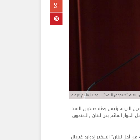
س بعثة “صندوق النقد”… وهذا ما تمّ عرضه
ين التينة، رئيس بعثة صندوق النقد
ل الحوار القائم بين لبنان والصندوق
من أجل لبنان” السفير إدوارد غبريال