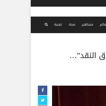
جابر بعد لق
عالم
مشاهير
صحة
تقنية
ق النقد”…