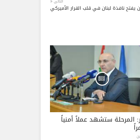
التالى
 يفتح نافذة لبنان في قلب القرار الأميركي
: المرحلة ستشهد عملاً أمنياً
اً
ن