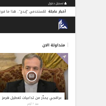
تسجيل دخول
أخبار عاجلة
لمُستخدمي "إيدج".. هذا ما قرر
متداولة الان
عراقجي يحذّر من تداعيات تعطيل هرمز
منذ 7 أيام