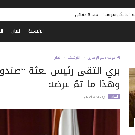
ته "مايكروسوفت"
-
منذ 9 دقائق
الرئيسية
لبنان
ال
موقع دعم الإخباري
الارشيف
لبنان
بري التقى رئيس بعثة “صندو
وهذا ما تمّ عرضه
لبنان
منذ 4 أعوام