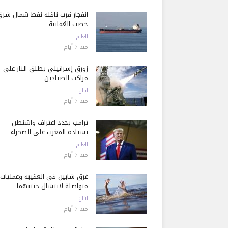
انفجار قرب ناقلة نفط شمال شرق
خصب العُمانية
العالم
منذ 7 أيام
زورق إسرائيلي يطلق النار على
مراكب الصيادين
لبنان
منذ 7 أيام
ترامب يجدد اعتراف واشنطن
بسيادة المغرب على الصحراء
العالم
منذ 7 أيام
غرق شابين في العقيبة وعمليات
متواصلة لانتشال جثتيهما
لبنان
منذ 7 أيام