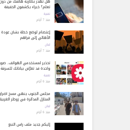
هل تُهدر بطارية هاتفك من دون
تعلم؟ خبراء يكشفون الحقيقة
تقنية
منذ 7 أيام
إعتصام لوضع خطة بشأن عودة
الأهالي إلى قراهم
لبنان
منذ 7 أيام
تحذير لمستخدمي الهواتف.. صور
واحدة قد تعرّض بياناتك للسرقة
تقنية
منذ 6 أيام
مجلس الجنوب ينهي مسح أضرار
المنازل المدمّرة في زوطر الغربية
لبنان
منذ 6 أيام
إليكم جديد ملف رأس النبع