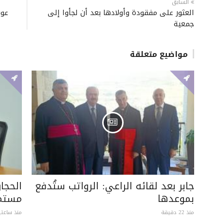
السابق
العثور على مفقودة وأولادها بعد أن لجأوا إلى
عون
جمعية
مواضيع متعلقة
جابر بعد لقائه الراعي: الرواتب ستُدفع
الحجار
بموعدها
مستمر
منذ 22 دقيقة
منذ ساعتي