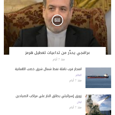
عراقجي يحذّر من تداعيات تعطيل هرمز
منذ 7 أيام
انفجار قرب ناقلة نفط شمال شرق خصب العُمانية
العالم
منذ 7 أيام
زورق إسرائيلي يطلق النار على مراكب الصيادين
لبنان
منذ 7 أيام