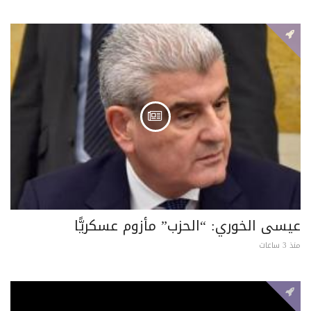
عيسى الخوري: “الحزب” مأزوم عسكريًّا
منذ 3 ساعات