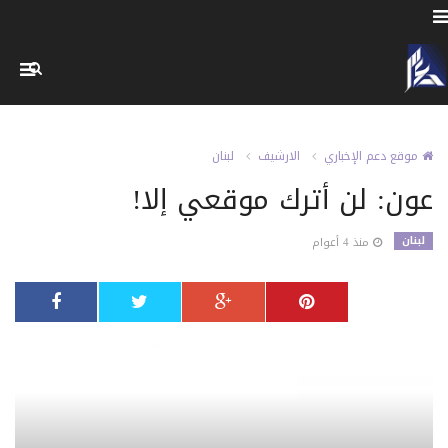
موقع دعم الإخباري
الارشيف
لبنان
عون: لن أترك موقعي إلا!
لبنان
منذ 4 أعوام