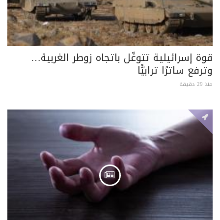
قوة إسرائيلية تتوغّل باتجاه زوطر الغربية…
وترفع ساترًا ترابيًّا
منذ 29 دقيقة