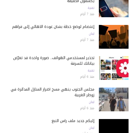
يكشفون الحقيقة
تقنية
منذ 7 أيام
إعتصام لوضع خطة بشأن عودة الأهالي إلى قراهم
لبنان
منذ 7 أيام
تحذير لمستخدمي الهواتف.. صورة واحدة قد تعرّض
بياناتك للسرقة
تقنية
منذ 6 أيام
مجلس الجنوب ينهي مسح أضرار المنازل المدمّرة في
زوطر الغربية
لبنان
منذ 6 أيام
إليكم جديد ملف رأس النبع
لبنان