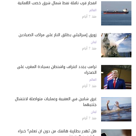
انفجار قرب ناقلة نفط شمال شرق خصب العُمانية
العالم
منذ 7 أيام
زورق إسرائيلي يطلق النار على مراكب الصيادين
لبنان
منذ 7 أيام
ترامب يجدد اعتراف واشنطن بسيادة المغرب على
الصحراء
العالم
منذ 7 أيام
غرق شابين في العقيبة وعمليات متواصلة لانتشال
جثتيهما
لبنان
منذ 7 أيام
هل تُهدر بطارية هاتفك من دون أن تعلم؟ خبراء