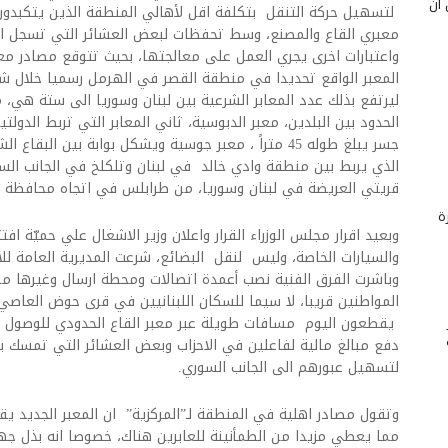
 أن
لتسهيل حركة التنقل بتكلفة اقل لأهالي المنطقة الذين يتكبدون عنا
معبري القاع والمصنع، وسط تحفظات لبعض العشائر التي تسجل اعت
واعتبارات اخرى يجري العمل على معالجتها، بحيث تتوقع مصادر معني
المعبر الواقع تحديدا في منطقة القصر في الهرمل رسميا خلال شه
ليرتفع بذلك عدد المعابر الشرعية بين لبنان وسوريا الى ستة هي،
الحدود بين البلدين، معبر الدبوسية، ثاني المعابر التي تربط الدول
جسر يبلغ طوله 45 متراً ، معبر جوسية ويشكل بوابة بين ا
الذي يربط بين منطقة وادي خالد في لبنان وتلكلخ في الجانب السو
قريتي العريضة في لبنان وسوريا، من طرابلس في اتجاه محافظة
ة
وبعيد اقرار مجلس الوزراء القرار واعلان وزير الاشغال علي حميّة 
والسيارات الخاصة، وليس لنقل البضائع، شرعت المديرية العامة للأ
وباشرت الفرق الفنية نصب أعمدة اتصالات ومحطة ارسال وغيرها من
المواطنين قريبا، لا سيما للسكان اللبنانيين في قرى حوض العاصي 
يقطعون اليوم مسافات طويلة عبر معبر القاع الحدودي للوصول ا
دفع مبالغ مالية لفاعلين في الاحزاب وبعض العشائر التي تمسك بم
لتسهيل عبورهم الى الجانب السوري.
وتقول مصادر اهلية في المنطقة لـ”المركزية” ان المعبر الجديد يق
مما يعطي مزيدا من الطمأنينة للعابرين هناك، خصوصا انه بذل جهودا