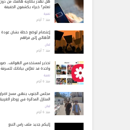
هل تُهدر بطارية هاتفك من دون
تعلم؟ خبراء يكشفون الحقيقة
تقنية
منذ 7 أيام
إعتصام لوضع خطة بشأن عودة
الأهالي إلى قراهم
لبنان
منذ 7 أيام
تحذير لمستخدمي الهواتف.. صور
واحدة قد تعرّض بياناتك للسرقة
تقنية
منذ 6 أيام
مجلس الجنوب ينهي مسح أضرار
المنازل المدمّرة في زوطر الغربية
لبنان
منذ 6 أيام
إليكم جديد ملف رأس النبع