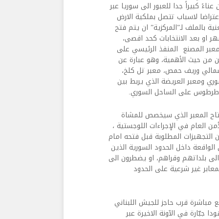
ءً كبيراً جدا للعبور الى سوريا عبر
راضا لاسباب تتصل بملكية الارض
ة بالملف لـ”المركزية” ان يتم فتح
ر او بعد الانتخابات كحد اقصى،
 معبر المصنع المنفذ الرئيسي على
تين من حيث الأهمية، وهو عبارة عن
لبقاع الشمالي وريف حمص، معبر تل كلخ،
ري ومعبر العريضة الذي يربط بين
 طرطوس على الساحل السوري.
افتتاح المعبر الذي سيخصص للمشاة
من العام في الإجراءات اللوجستية ،
 التجهيزات المطلوبة قبل فتحه امام
الواقعة داخل الحدود السورية الذين
لى بلداتهم وقراهم، او يضطرون الى
عابر غير شرعية على الحدود
ع مباشرة قرب حاجز للجيش اللبناني
 جبّارة في الآونة الاخيرة عبر