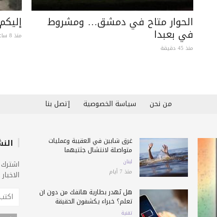
الحوار متاح في دمشق… ومشروط
إليكم 
في بعبدا
منذ 8 ساعات
منذ 45 دقيقة
من نحن
سياسة الخصوصية
إتصل بنا
غرق شابين في العقيبة وعمليات
النش
متواصلة لانتشال جثتيهما
لبنان
اشترك 
منذ 7 أيام
الاخبار
هل تُهدر بطارية هاتفك من دون أن
تعلم؟ خبراء يكشفون الحقيقة
تقنية