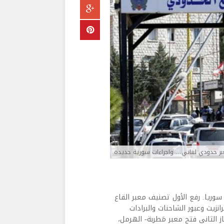
بر حدودي لبناني… واجراءات سورية جديدة
مع سوريا. رفع الأول تصنيف معبر القاع
رانزيت وعبور الشاحنات والبرادات
 الثاني فتح معبر مَطربة- الهرمل،