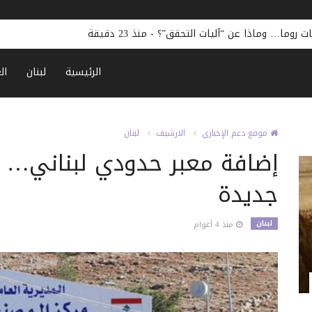
 روما… وماذا عن “آليات التحقق”؟
-
منذ 23 دقيقة
الرئيسية
لبنان
ال
موقع دعم الإخباري
الارشيف
لبنان
إضافة معبر حدودي لبناني… و
جديدة
لبنان
منذ 4 أعوام