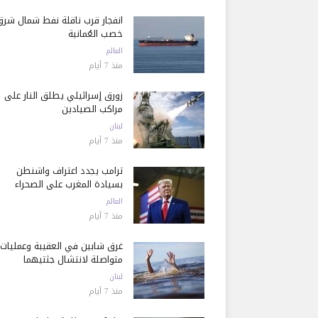
انفجار قرب ناقلة نفط شمال شرق
خصب العُمانية
العالم
منذ 7 أيام
زورق إسرائيلي يطلق النار على
مراكب الصيادين
لبنان
منذ 7 أيام
ترامب يجدد اعتراف واشنطن
بسيادة المغرب على الصحراء
العالم
منذ 7 أيام
غرق شابين في العقيبة وعمليات
متواصلة لانتشال جثتيهما
لبنان
منذ 7 أيام