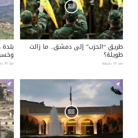
طريق “الحزب” إلى دمشق.. ما زالت
بلدة 
طويلة؟
وخسرت
منذ 16 دقيقة
منذ 30 دقيقة