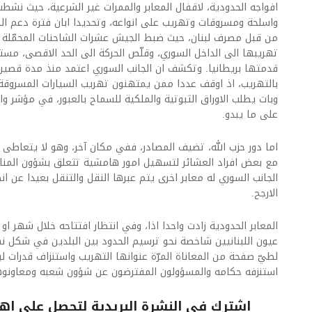
افواجه الحدودية، لاقفال المعابر والممرات غير الشرعية، حيث نشط
واسلحة ومسروقات وتهريب على انواعه، وتحديدا ابان فترة دعم ال
من قبل مصرف لبنان، حيث ضبط الجيش عشرات الشاحنات المحمّلة ب
تهريبها الى الداخل السوري، وقلّص الحركة الى الحد الاقصى، مستعين
قدمتها بريطانيا. وتكشف ان الجانب السوري اعتمد منذ مدة قصير
بالتهريب، اذ اوقف عددا ممن يمتهنون تهريب السيارات المسروقة
وبات يطلب الاوراق الثبوتية والملكية للسماح بالعبور، في مؤشر 
على ما يبدو.
اما دور حزب الله، تضيف المصادر، ففي مكان آخر، وهو لا يتعاطى 
مع بعض افراد العشائر لتسهيل امور هامشية تتعلق بشؤون المناص
الجانب السوري له معابر اخرى يتم عبرها النقل والتنقل بعيدا عن انظ
الارجح.
المعابر الحدودية زادت واحدا اذا، وفي انتظار افتتاحه خلال شهر او 
عيون اللبنانيين شاخصة نحو ترسيم الحدود بين البلدين في شكل ن
لطيّ صفحة من المعاناة المرّة عنوانها التهريب واستنزاف قدرات لبن
استنزفه حكامه والمسؤولون المفترضون عن شؤون شعبه ومعاونوهم 
اشترك فى النشرة البريدية لتحصل على اهم 