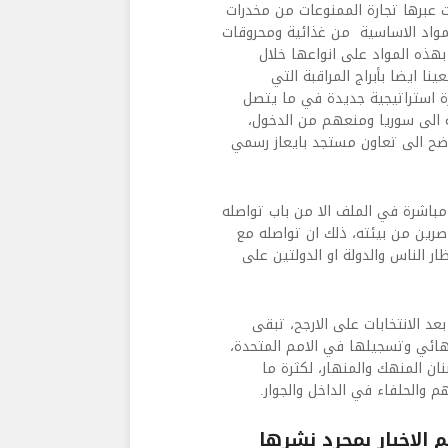
ت عبرها تجارة الممنوعات من مخدرات
مواد الاساسية من غذائية ومحروقات
هذه المواد على انواعها خلال
ا ايضا بأبراج المراقبة التي
ة استراتيجية جديدة في ما يتصل
 الى سوريا ومنعهم من الدخول،
واضح الى تعاون مستجد بايعاز رسمي
مباشرة في الملف الا من باب تواصله
رين من بيئته، ذلك ان تواصله مع
ار الناس والدولة او الدولتين على
بعد الانتخابات على الارجح، تبقى
هائي وتسجيلها في الامم المتحدة،
ان المنهك والمنهار، لكثرة ما
والحلفاء في الداخل والجوار.
الاخبار بمجرد نشرها