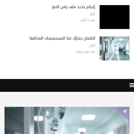
إليكم جديد ملف رأس النبع
لبنان
منذ 5 أيام
الضّمان يتحرّك ضدّ المستشفيات المخالفة!
لبنان
منذ يوم واحد