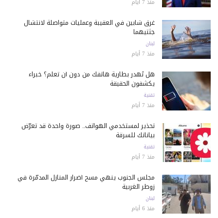
منذ 7 أيام
غرق شابين في العقيبة وعمليات متواصلة لانتشال
جثتيهما
لبنان
منذ 7 أيام
هل تُهدر بطارية هاتفك من دون أن تعلم؟ خبراء
يكشفون الحقيقة
تقنية
منذ 7 أيام
تحذير لمستخدمي الهواتف.. صورة واحدة قد تعرّض
بياناتك للسرقة
تقنية
منذ 7 أيام
مجلس الجنوب ينهي مسح أضرار المنازل المدمّرة في
زوطر الغربية
لبنان
منذ 6 أيام