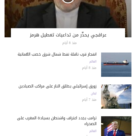
عراقجي يحذّر من تداعيات تعطيل هرمز
منذ 8 أيام
انفجار قرب ناقلة نفط شمال شرق خصب العُمانية
العالم
منذ 8 أيام
زورق إسرائيلي يطلق النار على مراكب الصيادين
لبنان
منذ 7 أيام
ترامب يجدد اعتراف واشنطن بسيادة المغرب على
الصحراء
العالم