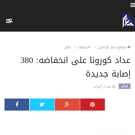
موقع دعم الإخباري
الارشيف
لبنان
عداد كورونا على انخفاضه: 380
إصابة جديدة
لبنان
منذ 4 أعوام