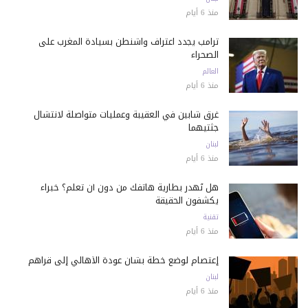
منذ 6 أيام
ترامب يجدد اعتراف واشنطن بسيادة المغرب على
الصحراء
العالم
منذ 6 أيام
غرق شابين في العقيبة وعمليات متواصلة لانتشال
جثتيهما
لبنان
منذ 6 أيام
هل تُهدر بطارية هاتفك من دون أن تعلم؟ خبراء
يكشفون الحقيقة
تقنية
منذ 6 أيام
إعتصام لوضع خطة بشأن عودة الأهالي إلى قراهم
لبنان
منذ 6 أيام