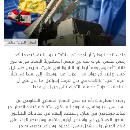
أجواء “الحزب” سلبية
علمت “نداء الوطن” أن أجواء “حزب الله” تبدو سلبية، فبعدما أكد
رئيس مجلس النواب نبيه بري لرئيس الجمهورية العماد جوزاف عون
قائلا: “أعطوني وقفاً لإطلاق النار والباقي علي”، لم يصل حتى ليل
أمس الإثنين أي جواب من “الحزب” عبر الوسطاء إلى بعبدا في شأن
التزام “الحزب” بالهدنة في حال التزمت إسرائيل، ما يدل على أن
ارتباطات “الحزب” وأوامره بالتحرك تأتي من إيران فقط.
وتفيد المعلومات بأنه تم فصل المسار العسكري التفاوضي عن
السياسي الدبلوماسي، فالوفد العسكري ستشكله قيادة الجيش من
ضباط موجودين في لبنان، وسينضم إليهم في محادثات البنتاغون
الملحق العسكري في واشنطن أوليفر حاكمة، وسيقتصر الوفد على
ضباط الجيش ولن يشمل باقي الأجهزة، وسيأخذ توجيهاته من