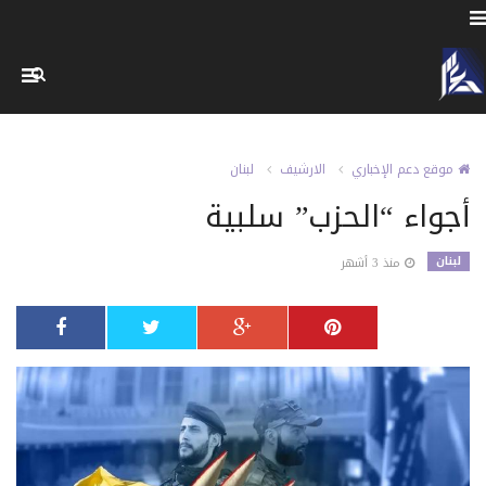
موقع دعم الإخباري
الارشيف
لبنان
أجواء “الحزب” سلبية
لبنان
منذ 3 أشهر